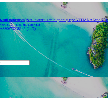
льний воркшоп
Q&A: питання та відповіді про VITIANA
Блог VI
ня вілл та апартаментів
3
+380673238145 (24/7)