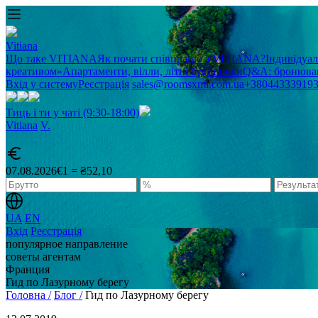
Vitiana
Що таке VITIANA
Як почати співпрацю з VITIANA?
Індивідуа
креативом»
Апартаменти, вілли, літні будиночки
Q&A: бронюван
Вхід у систему
Реєстрація
sales@roomsxml.com.ua
+38044333919
Тиць і ти у чаті (9:30-18:00)
Vitiana
V
.
07.08.2026
€1 = ₴52,10
UA
EN
Вхід
Реєстрація
популярное направление
советы агентам
Франция
Гид по Лазурному берегу
Головна /
Блог /
Гид по Лазурному берегу