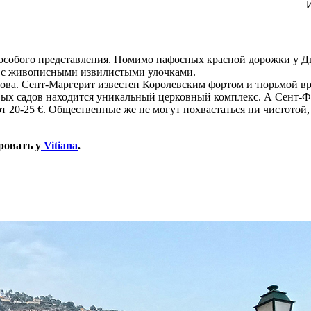
т особого представления. Помимо пафосных красной дорожки у 
е с живописными извилистыми улочками.
ва. Сент-Маргерит известен Королевским фортом и тюрьмой вре
х садов находится уникальный церковный комплекс. А Сент-Фер
т 20-25 €. Общественные же не могут похвастаться ни чистотой, 
ровать у
Vitiana
.