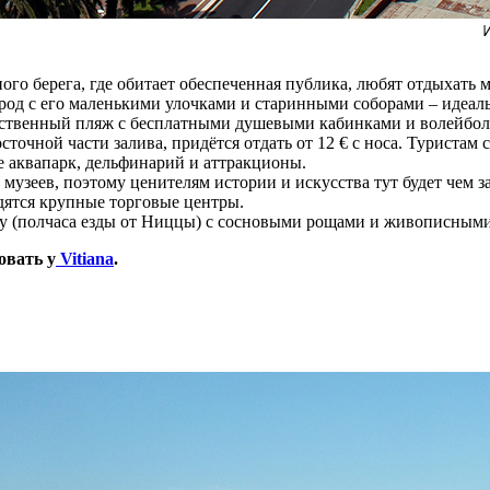
ого берега, где обитает обеспеченная публика, любят отдыхать 
род с его маленькими улочками и старинными соборами – идеаль
ственный пляж с бесплатными душевыми кабинками и волейбол
точной части залива, придётся отдать от 12 € с носа. Туристам
е аквапарк, дельфинарий и аттракционы.
музеев, поэтому ценителям истории и искусства тут будет чем з
одятся крупные торговые центры.
 (полчаса езды от Ниццы) с сосновыми рощами и живописными
овать у
Vitiana
.