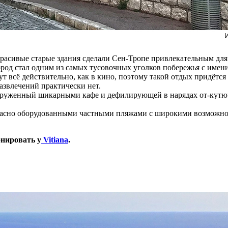
сивые старые здания сделали Сен-Тропе привлекательным для р
ород стал одним из самых тусовочных уголков побережья с име
т всё действительно, как в кино, поэтому такой отдых придётся
азвлечений практически нет.
 окруженный шикарными кафе и дефилирующей в нарядах от-кутю
екрасно оборудованными частными пляжами с широкими возможно
онировать у
Vitiana
.