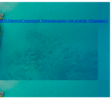
TIANA
Івенти
Секретний Telegram-канал для агентів «Пиріжки з