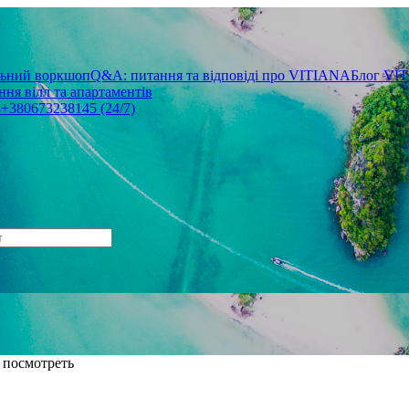
льний воркшоп
Q&A: питання та відповіді про VITIANA
Блог VI
ня вілл та апартаментів
3
+380673238145 (24/7)
о посмотреть