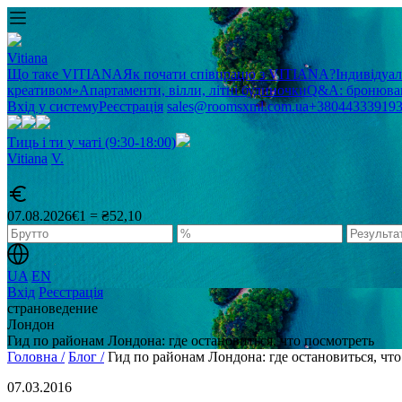
Vitiana
Що таке VITIANA
Як почати співпрацю з VITIANA?
Індивідуа
креативом»
Апартаменти, вілли, літні будиночки
Q&A: бронюван
Вхід у систему
Реєстрація
sales@roomsxml.com.ua
+38044333919
Тиць і ти у чаті (9:30-18:00)
Vitiana
V
.
07.08.2026
€1 = ₴52,10
UA
EN
Вхід
Реєстрація
cтрановедение
Лондон
Гид по районам Лондона: где остановиться, что посмотреть
Головна /
Блог /
Гид по районам Лондона: где остановиться, чт
07.03.2016