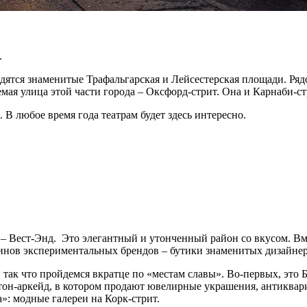
.
одятся знаменитые Трафальгарская и Лейсестерская площади. Ря
ая улица этой части города – Оксфорд-стрит. Она и Карнаби-с
В любое время года театрам будет здесь интересно.
ка – Вест-Энд. Это элегантный и утонченный район со вкусом. В
инов экспериментальных брендов – бутики знаменитых дизайнер
так что пройдемся вкратце по «местам славы». Во-первых, это Бо
тон-аркейд, в котором продают ювелирные украшения, антиквари
»: модные галереи на Корк-стрит.