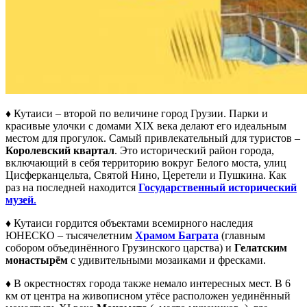
♦ Кутаиси – второй по величине город Грузии. Парки и
красивые улочки с домами XIX века делают его идеальным
местом для прогулок. Самый привлекательный для туристов –
Королевский квартал
. Это исторический район города,
включающий в себя территорию вокруг Белого моста, улиц
Цисферканцельта, Святой Нино, Церетели и Пушкина. Как
раз на последней находится
Государственный исторический
музей
.
♦ Кутаиси гордится объектами всемирного наследия
ЮНЕСКО – тысячелетним
Храмом Баграта
(главным
собором объединённого Грузинского царства) и
Гелатским
монастырём
с удивительными мозаиками и фресками.
♦ В окрестностях города также немало интересных мест. В 6
км от центра на живописном утёсе расположен уединённый