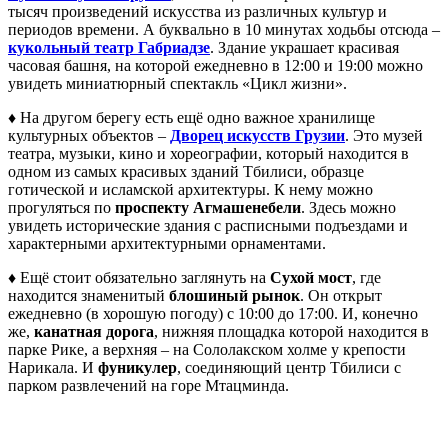
тысяч произведений искусства из различных культур и
периодов времени. А буквально в 10 минутах ходьбы отсюда –
кукольный театр Габриадзе
. Здание украшает красивая
часовая башня, на которой ежедневно в 12:00 и 19:00 можно
увидеть миниатюрный спектакль «Цикл жизни».
♦ На другом берегу есть ещё одно важное хранилище
культурных объектов –
Дворец искусств Грузии
. Это музей
театра, музыки, кино и хореографии, который находится в
одном из самых красивых зданий Тбилиси, образце
готической и исламской архитектуры. К нему можно
прогуляться по
проспекту Агмашенебели
. Здесь можно
увидеть исторические здания с расписными подъездами и
характерными архитектурными орнаментами.
♦ Ещё стоит обязательно заглянуть на
Сухой мост
, где
находится знаменитый
блошиный рынок
. Он открыт
ежедневно (в хорошую погоду) с 10:00 до 17:00. И, конечно
же,
канатная дорога
, нижняя площадка которой находится в
парке Рике, а верхняя – на Сололакском холме у крепости
Нарикала. И
фуникулер
, соединяющий центр Тбилиси с
парком развлечений на горе Мтацминда.