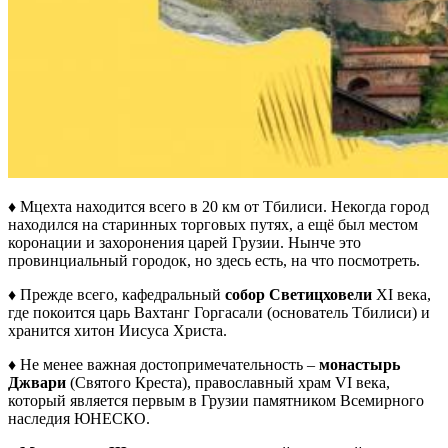
♦ Мцехта находится всего в 20 км от Тбилиси. Некогда город
находился на старинных торговых путях, а ещё был местом
коронации и захоронения царей Грузии. Нынче это
провинциальный городок, но здесь есть, на что посмотреть.
♦ Прежде всего, кафедральный
собор Светицховели
XI века,
где покоится царь Вахтанг Горгасали (основатель Тбилиси) и
хранится хитон Иисуса Христа.
♦
Не менее важная достопримечательность –
монастырь
Джвари
(Святого Креста), православный храм VI века,
который является первым в Грузии памятником Всемирного
наследия ЮНЕСКО.