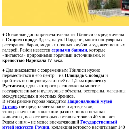
♦ Основные достопримечательности Тбилиси сосредоточены
в
Старом городе
. Здесь, на ул. Шардени, много популярных
ресторанов, баров, модных ночных клубов и художественных
галерей. Район известен
серными банями
, которые
«питаются» природными горячими источниками, и
крепостью Нарикала
IV века.
♦ Для знакомства с современным Тбилиси нужно
переместиться в его центр – на
Площадь Свободы
и
пройтись по тянущемуся от неё на 1,5 км
проспекту
Руставели
, вдоль которого расположены многие
государственные и культурные объекты, рестораны, магазины
международных и местных брендов.
В этом районе города находится
Национальный музей
Грузии
, где представлены тысячи артефактов,
этнографические коллекции разных эпох и останки
животных, возраст которых составляет около 40 млн. лет.
Рядом с ним – не менее впечатляющий
Государственный
музей искусств Грузии
, коллекция которого насчитывает 140