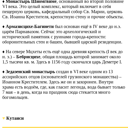
♦
Монастырь Шиомгвиме
, основанный во второй половине
VI века. Это целый комплекс, который включает в себя
пещерную церковь, кафедральный собор Св. Марии, церковь
Св. Иоанна Крестителя, крепостную стену и прочие объекты.
♦
Армазисцихе-Багинети
был основан ещё в IV веке до н.э.
царём Парнавазом. Сейчас это археологический и
исторический памятник с руинами города-крепости:
оборонительных стен и башен, бывшей царской резиденции.
♦ На севере Мцхеты есть ещё одна древняя крепость (I век до
н. э.) –
Бебрисцихе
, общая площадь которой занимает около
1,5 тысячи кв. м. Здесь в 1156 году скончался царь Деметре I.
♦
Зедазенский монастырь
создан в VI веке одним из 13
ассирийских отцов (основателей грузинского монашества) –
Иоанном Крестителем. Здесь же он и захоронен. Внутри
храма есть водоём, где, как гласит легенда, вода бывает только
7 мая – в день, когда на праздник сюда стекается много
богомольцев.
♥
Кутаиси