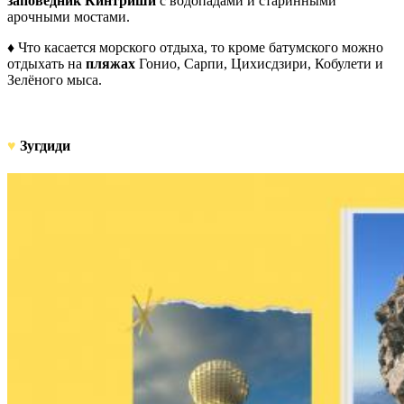
заповедник Кинтриши
с водопадами и старинными
арочными мостами.
♦ Что касается морского отдыха, то кроме батумского можно
отдыхать на
пляжах
Гонио, Сарпи, Цихисдзири, Кобулети и
Зелёного мыса.
♥
Зугдиди