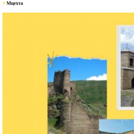
♥
Мцехта