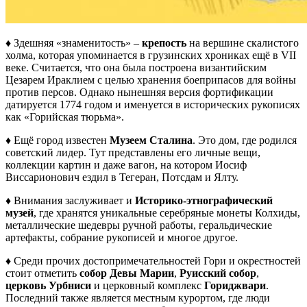
♦ Здешняя «знаменитость» –
крепость
на вершине скалистого
холма, которая упоминается в грузинских хрониках ещё в VII
веке. Считается, что она была построена византийским
Цезарем Ираклием с целью хранения боеприпасов для войны
против персов. Однако нынешняя версия фортификации
датируется 1774 годом и именуется в исторических рукописях
как «Горийская тюрьма».
♦ Ещё город известен
Музеем Сталина
. Это дом, где родился
советский лидер. Тут представлены его личные вещи,
коллекции картин и даже вагон, на котором Иосиф
Виссарионович ездил в Тегеран, Потсдам и Ялту.
♦ Внимания заслуживает и
Историко-этнографический
музей
, где хранятся уникальные серебряные монеты Колхиды,
металлические шедевры ручной работы, геральдические
артефакты, собрание рукописей и многое другое.
♦ Среди прочих достопримечательностей Гори и окрестностей
стоит отметить
собор Девы Марии
,
Руисский собор
,
церковь Урбниси
и церковный комплекс
Гориджвари
.
Последний также является местным курортом, где люди