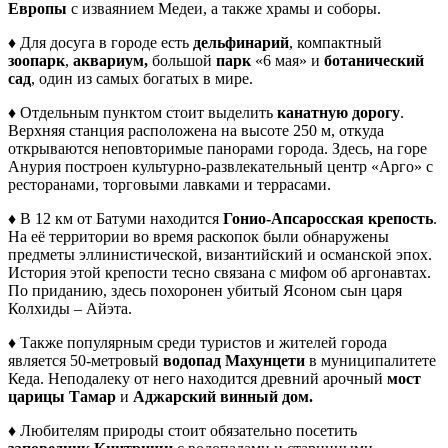
Европы
с изваянием Медеи, а также храмы и соборы.
♦ Для досуга в городе есть
дельфинарий
, компактный
зоопарк
,
аквариум,
большой
парк
«6 мая» и
ботанический
сад
, один из самых богатых в мире.
♦ Отдельным пунктом стоит выделить
канатную дорогу
.
Верхняя станция расположена на высоте 250 м, откуда
открываются неповторимые панорами города. Здесь, на горе
Анурия построен культурно-развлекательный центр «Арго» с
ресторанами, торговыми лавками и террасами.
♦ В 12 км от Батуми находится
Гонио-Апсаросская крепость
.
На её территории во время раскопок были обнаружены
предметы эллинистической, византийский и османской эпох.
История этой крепости тесно связана с мифом об аргонавтах.
По приданию, здесь похоронен убитый Ясоном сын царя
Колхиды – Айэта.
♦ Также популярным среди туристов и жителей города
является 50-метровый
водопад Махунцети
в муниципалитете
Кеда. Неподалеку от него находится древний арочный
мост
царицы Тамар
и
Аджарский винный дом.
♦ Любителям природы стоит обязательно посетить