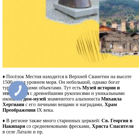
♦ Посёлок Местия находится в Верхней Сванетии на высоте
1500 м над уровнем моря. Он небольшой, однако богат
туристическими объектами. Тут есть
Музей истории и
этнографии
с древнейшими рукописями и уникальными
иконами,
дом-музей
знаменитого альпиниста
Михаила
Хергиани
с его личными вещами и наградами,
Храм
Преображения
IX века.
♦ В регионе также много старинных церквей:
Св. Георгия в
Накипари
со средневековыми фресками,
Христа Спасителя
в селе Латали и пр.