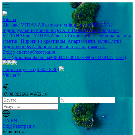
Vitiana
Що таке VITIANA
Як почати співпрацю з VITIANA?
Індивідуальний воркшоп
Q&A: питання та відповіді про
VITIANA
Блог VITIANA
Івенти
Секретний Telegram-канал для
агентів «Пиріжки з креативом»
Апартаменти, вілли, літні
будиночки
Q&A: бронювання вілл та апартаментів
Вхід у систему
Реєстрація
sales@roomsxml.com.ua
+380443339193
+380673238145 (24/7)
Тиць і ти у чаті (9:30-18:00)
Vitiana
V
.
07.08.2026
€1 = ₴52,10
UA
EN
Вхід
Реєстрація
маршруты