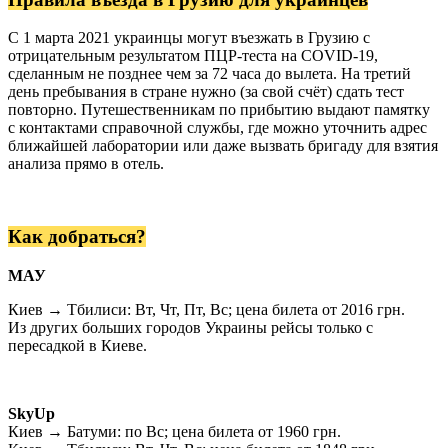
Ваше ім'я
С 1 марта 2021 украинцы могут въезжать в Грузию с
отрицательным результатом ПЦР-теста на COVID-19,
сделанным не позднее чем за 72 часа до вылета. На третий
день пребывания в стране нужно (за свой счёт) сдать тест
повторно. Путешественникам по прибытию выдают памятку
Так, будь ласка, повідомляйте мене про новини, події та
с контактами справочной службы, где можно уточнить адрес
пропозиції
*
ближайшей лаборатории или даже вызвать бригаду для взятия
анализа прямо в отель.
Підписуючись на розсилку, ви погоджуєтесь з
Правилами
користування и Політикою конфіденційності
та даєте згоду на
використання файлів cookie і передачу своїх персональних
даних
*
Как добраться?
МАУ
Дізнатися більше!
Киев → Тбилиси: Вт, Чт, Пт, Вс; цена билета от 2016 грн.
Из других больших городов Украины рейсы только с
пересадкой в Киеве.
SkyUp
Киев → Батуми: по Вс; цена билета от 1960 грн.