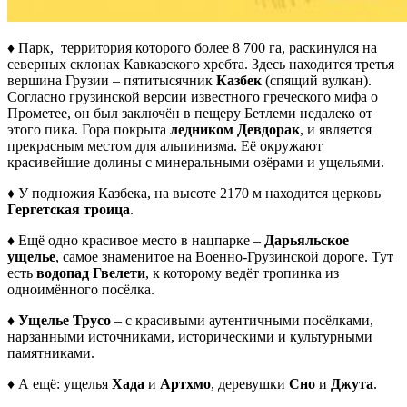
♦ Парк, территория которого более 8 700 га, раскинулся на
северных склонах Кавказского хребта. Здесь находится третья
вершина Грузии – пятитысячник
Казбек
(спящий вулкан).
Согласно грузинской версии известного греческого мифа о
Прометее, он был заключён в пещеру Бетлеми недалеко от
этого пика. Гора покрыта
ледником Девдорак
, и является
прекрасным местом для альпинизма. Её окружают
красивейшие долины с минеральными озёрами и ущельями.
♦ У подножия Казбека, на высоте 2170 м находится церковь
Гергетская троица
.
♦ Ещё одно красивое место в нацпарке –
Дарьяльское
ущелье
, самое знаменитое на Военно-Грузинской дороге. Тут
есть
водопад Гвелети
, к которому ведёт тропинка из
одноимённого посёлка.
♦ Ущелье Трусо
– с красивыми аутентичными посёлками,
нарзанными источниками, историческими и культурными
памятниками.
♦ А ещё: ущелья
Хада
и
Артхмо
, деревушки
Сно
и
Джута
.