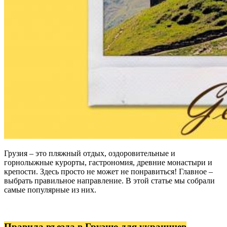
Не любите все ускладнювати?
Грузия – это пляжный отдых, оздоровительные и
горнолыжные курорты, гастрономия, древние монастыри и
Тоді підписуйтеся та дивуйтеся,
крепости. Здесь просто не может не понравиться! Главное –
наскільки легко працювати
выбрать правильное направление. В этой статье мы собрали
самые популярные из них.
Електронна пошта
*
Правила въезда в Грузию для украинцев