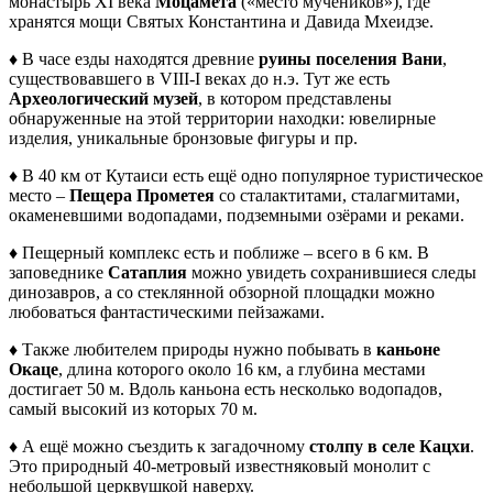
монастырь XI века
Моцамета
(«место мучеников»), где
хранятся мощи Святых Константина и Давида Мхеидзе.
♦ В часе езды находятся древние
руины поселения Вани
,
существовавшего в VIII-I веках до н.э. Тут же есть
Археологический музей
, в котором представлены
обнаруженные на этой территории находки: ювелирные
изделия, уникальные бронзовые фигуры и пр.
♦ В 40 км от Кутаиси есть ещё одно популярное туристическое
место –
Пещера Прометея
со сталактитами, сталагмитами,
окаменевшими водопадами, подземными озёрами и реками.
♦ Пещерный комплекс есть и поближе – всего в 6 км. В
заповеднике
Сатаплия
можно увидеть сохранившиеся следы
динозавров, а со стеклянной обзорной площадки можно
любоваться фантастическими пейзажами.
♦ Также любителем природы нужно побывать в
каньоне
Окаце
, длина которого около 16 км, а глубина местами
достигает 50 м. Вдоль каньона есть несколько водопадов,
самый высокий из которых 70 м.
♦ А ещё можно съездить к загадочному
столпу в селе Кацхи
.
Это природный 40-метровый известняковый монолит с
небольшой церквушкой наверху.