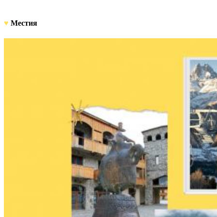
♥
Местия