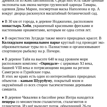
древности из Константинополя. Среди них есть такие ценные
экспонаты как икона матери грузинской царицы Тамары,
одеяния Девы Марии, посмертная маска Наполеона и пр. А
вокруг дворца раскинулся масштабный ботанический сад.
♦ В 30 км от города, в деревне Ноджихеви, расположен
монастырь Хоби
, украшенный красивыми фресками и
настенными орнаментами, которым не одна сотня лет.
♦ В окрестностях Зугдиди также много природных красот. В
Колхидском национальном парке
круглый год проводят эко-
образовательные туры по о. Палиастоми и организовывают
спортивную рыбалку на р. Пичори.
♦ В деревне Тайя на высоте 640 м над уровнем моря
расположен комплекс «
Оциндале
» с церковью XI века,
башней VIII века и потрясающими видами на регион
Самегрело и Гурийские горы.
В этих же краях есть один из интереснейших природных
объектов –
каньон Шурубуму
, покрытый мхом и
окружённый со всех сторон тысячелетними деревьями
самшита.
♦ В деревне Чквалеви в бассейне реки Интра находится
пещера
со множеством сталактитов, сталагмитов и
геликтитов. Из неё выходит поток, образующий 26-ти