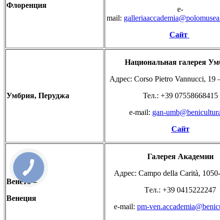
Флоренция
e-
mail:
galleriaaccademia@polomuseale
Сайт
Национальная
галерея
Ум
Адрес: Corso Pietro Vannucci, 19
Умбрия,
Перуджа
Teл.: +39 07558668415
e-mail:
gan-umb@benicultural
Сайт
Галерея
Академии
Адрес: Campo della Carità, 1050
Венето –
Тeл.: +39 0415222247
Венеция
e-mail:
pm-ven.accademia@benicult