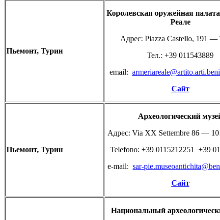
Королевская
оружейная
палат
Реале
Адрес: Piazza Castello, 191 —
Пьемонт,
Турин
Teл.: +39 011543889
email:
armeriareale@artito.arti.benic
Сайт
Археологический
музе
Адрес: Via XX Settembre 86 — 10
Пьемонт,
Турин
Telefono: +39 0115212251 +39 0
e-mail:
sar-pie.museoantichita@benic
Сайт
Национальный
археологичес