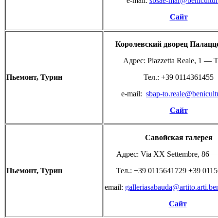
e-mail:
sbsae-mar@benicultura
Сайт
Королевский
дворец
Палацц
Адрес: Piazzetta Reale, 1 — T
Пьемонт,
Турин
Teл.: +39 0114361455
e-mail:
sbap-to.reale@benicultur
Сайт
Савойская
галерея
Адрес: Via XX Settembre, 86 —
Пьемонт,
Турин
Teл.: +39 0115641729 +39 011
email:
galleriasabauda@artito.arti.beni
Сайт