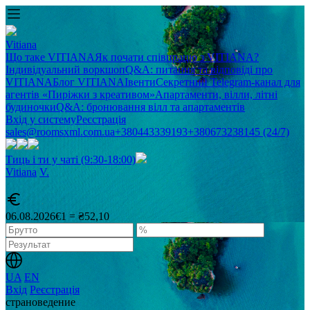
Vitiana
Що таке VITIANA
Як почати співпрацю з VITIANA?
Індивідуальний воркшоп
Q&A: питання та відповіді про
VITIANA
Блог VITIANA
Івенти
Секретний Telegram-канал для
агентів «Пиріжки з креативом»
Апартаменти, вілли, літні
будиночки
Q&A: бронювання вілл та апартаментів
Вхід у систему
Реєстрація
sales@roomsxml.com.ua
+380443339193
+380673238145 (24/7)
Тиць і ти у чаті (9:30-18:00)
Vitiana
V
.
06.08.2026
€1 = ₴52,10
UA
EN
Вхід
Реєстрація
cтрановедение