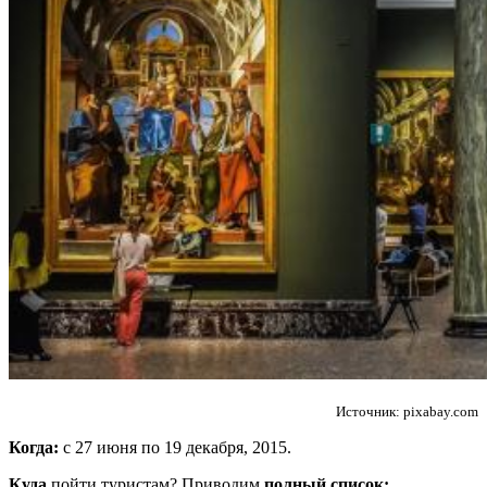
Источник: pixabay.com
Когда:
с 27 июня по 19 декабря, 2015.
Куда
пойти туристам? Приводим
полный список: