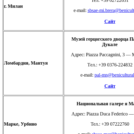
Teл. +39 02722631
г. Милан
e-mail:
sbsae-mi.brera@benicultu
Сайт
Музей
герцогского
дворца
П
Дукале
Адрес: Piazza Paccagnini, 3 — 
Ломбардия, М
антуя
Тeл.: +39 0376-224832
e-mail:
pal-mn@beniculturali
Сайт
Национальная
галере
я
М
Адрес: Piazza Duca Federico —
Ma
рке, У
рбино
Teл.: +39 07222760