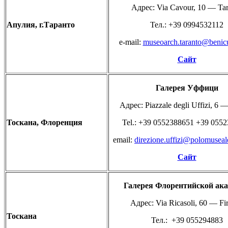
Адрес: Via Cavour, 10 — Tar
Апулия,
г.
Таранто
Teл.: +39 0994532112
e-mail:
museoarch.taranto@benicul
Сайт
Галерея
Уффици
Адрес: Piazzale degli Uffizi, 6 —
Тоскана,
Флоренция
Tel.: +39 0552388651 +39 055
email:
direzione.uffizi@polomuseale
Сайт
Галерея
Флорентийской
ак
Адрес: Via Ricasoli, 60 — Fi
Тоскана
Teл.: +39 055294883