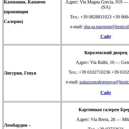
Кампания,
Капаччо
Адрес: Via Magna Grecia, 919 —
(SA)
(
провинция
Teл.: +39 0828811023 +39 068
Салерно)
e-mail:
sba-sa.paestum@benicultu
Сайт
Королевский
дворец
Адрес: Via Balbi, 10 — Ge
Teл.: +39 0102710236 +39 010
Лигурия,
Генуя
e-mail:
palazzorealegenova@benicul
Сайт
Картинная
галерея
Бре
Адрес: Via Brera, 28 — Mil
Ломбар
дия –