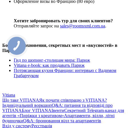
Оформление визы во Францию (80 евро)
Хотите забронировать тур для своих клиентов?
Отправляйте запрос на
sales@roomsxml.com.ua
.
Больше вдохновения, секретных мест и «вкусностей» в
Париже:
Гид по шопинг-столицам мира: Париж
Vitiana e-book: как продавать Париж
Потрясающая кухня Франции: интервью с Вадимом
Грабарчуком
Vitiana
Що таке VITIANA
Як почати співпрацю з VITIANA?
Індивідуальний воркшоп
Q&A: питання та відповіді про
VITIANA
Блог VITIANA
Івенти
Секретний Telegram-канал для
агентів «Пиріжки з креативом»
Апартаменти, вілли, літні
будиночки
Q&A: бронювання вілл та апартаментів
Вхід у систему
Реєстрація