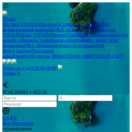
Vitiana
Що таке VITIANA
Як почати співпрацю з VITIANA?
Індивідуальний воркшоп
Q&A: питання та відповіді про
VITIANA
Блог VITIANA
Івенти
Секретний Telegram-канал для
агентів «Пиріжки з креативом»
Апартаменти, вілли, літні
будиночки
Q&A: бронювання вілл та апартаментів
Вхід у систему
Реєстрація
sales@roomsxml.com.ua
+380443339193
+380673238145 (24/7)
Тиць і ти у чаті (9:30-18:00)
Vitiana
V
.
07.08.2026
€1 = ₴52,10
UA
EN
Вхід
Реєстрація
cтрановедение