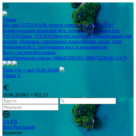
Vitiana
Що таке VITIANA
Як почати співпрацю з VITIANA?
Індивідуальний воркшоп
Q&A: питання та відповіді про
VITIANA
Блог VITIANA
Івенти
Секретний Telegram-канал для
агентів «Пиріжки з креативом»
Апартаменти, вілли, літні
будиночки
Q&A: бронювання вілл та апартаментів
Вхід у систему
Реєстрація
sales@roomsxml.com.ua
+380443339193
+380673238145 (24/7)
Тиць і ти у чаті (9:30-18:00)
Vitiana
V
.
10.08.2026
€1 = ₴52,15
UA
EN
Вхід
Реєстрація
Будапешт