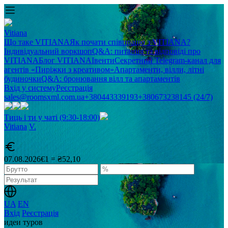
Vitiana
Що таке VITIANA
Як почати співпрацю з VITIANA?
Індивідуальний воркшоп
Q&A: питання та відповіді про
VITIANA
Блог VITIANA
Івенти
Секретний Telegram-канал для
агентів «Пиріжки з креативом»
Апартаменти, вілли, літні
будиночки
Q&A: бронювання вілл та апартаментів
Вхід у систему
Реєстрація
sales@roomsxml.com.ua
+380443339193
+380673238145 (24/7)
Тиць і ти у чаті (9:30-18:00)
Vitiana
V
.
07.08.2026
€1 = ₴52,10
UA
EN
Вхід
Реєстрація
идеи туров