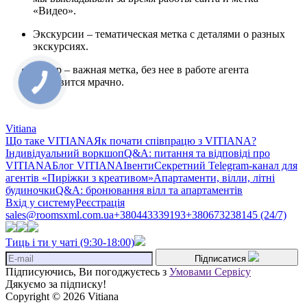
«Видео».
Экскурсии – тематическая метка с деталями о разных
экскурсиях.
Юмор – важная метка, без нее в работе агента
становится мрачно.
Vitiana
Що таке VITIANA
Як почати співпрацю з VITIANA?
Індивідуальний воркшоп
Q&A: питання та відповіді про
VITIANA
Блог VITIANA
Івенти
Секретний Telegram-канал для
агентів «Пиріжки з креативом»
Апартаменти, вілли, літні
будиночки
Q&A: бронювання вілл та апартаментів
Вхід у систему
Реєстрація
sales@roomsxml.com.ua
+380443339193
+380673238145 (24/7)
Тиць і ти у чаті (9:30-18:00)
Підписатися
Підписуючись, Ви погоджуєтесь з
Умовами Сервісу
Дякуємо за підписку!
Copyright © 2026 Vitiana