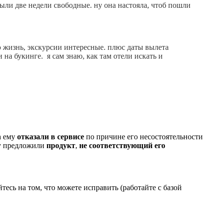
 были две недели свободные. ну она настояла, чтоб пошли
ю жизнь, экскурсии интересные. плюс даты вылета
 на букинге. я сам знаю, как там отели искать и
а ему
отказали в сервисе
по причине его несостоятельности
му предложили
продукт
,
не соответствующий его
есь на том, что можете исправить (работайте с базой