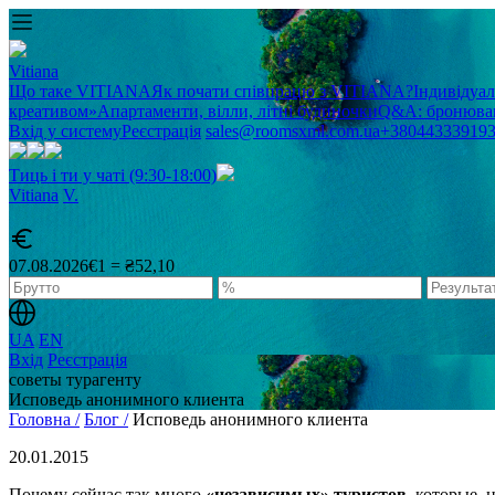
Vitiana
Що таке VITIANA
Як почати співпрацю з VITIANA?
Індивідуа
креативом»
Апартаменти, вілли, літні будиночки
Q&A: бронюван
Вхід у систему
Реєстрація
sales@roomsxml.com.ua
+38044333919
Тиць і ти у чаті (9:30-18:00)
Vitiana
V
.
07.08.2026
€1 = ₴52,10
UA
EN
Вхід
Реєстрація
советы турагенту
Исповедь анонимного клиента
Головна /
Блог /
Исповедь анонимного клиента
20.01.2015
Почему сейчас так много
«независимых» туристов
, которые,