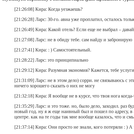
[21:26:08] Кира: Когда уезжаешь?
[21:26:28] Ларс: 30-го. авиа уже проплатил, осталось толь
[21:26:49] Кира: Какой отель? Если еще не выбрал – дава
[21:27:08] Ларс: не в обиду тебе. сам найду и забронирую
[21:27:41] Кира: : ) Самостоятельный.
[21:28:22] Ларс: это принципиально
[21:29:12] Кира: Разумная экономия? Кажется, тебе услуги
[21:31:09] Ларс: не в этом дело) сорри. не связываюсь 
ничего хорошего сказать о них не могу
[21:32:18] Кира: Я вообще не в курсе, что твоя нога когд
[21:35:29] Ларс: и это тоже. но, было дело, заходил. раз
новый год. ну я ж еще наивный был и пошел по адресу, в 
центре. как на те годы так мне вообще казалось, что и см
[21:37:14] Кира: Они просто не знали, кого потеряли : )