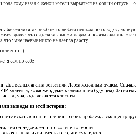
три года тому назад с женой хотели вырваться на общий отпуск –
ста у бассейна) а мы вообще-то любим пешком по городам, ночну
 самое дикое, что сидела за компом мадам и показывала мне отели
а что? мне чаевые никто не дает за работу
клиента : )
же, я сам по себе
ии. Два разных агента встретили Ларса холодным душем. Сначал
й VIP-клиент и, возможно, даже в ближайшем будущем). Затем е
ились, думая, куда деваются клиенты.
али выводы из этой истории:
пешите искать внешние причины своих проблем, а сконцентрируйт
ам, чем он недоволен и что хочет в точности
 что есть в наличии вместо того, что ему нужно