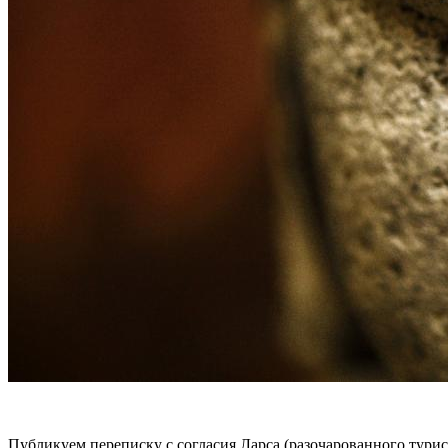
Публикуем переписку с согласия Ларса (разочарованного турист