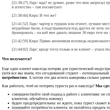
[21:38:27] Ларс: мда? не думаю. разве что мои запросы) 
в агентство – там посоветуют
[21:38:44] Кира: И что же?
[21:41:52] Ларс: чартер в турцию или египет, лучшие ме
неудобные были, я подстраиваться под других не хочу. но
бронировать – на кой мне давать лишние 30 евро тете ни з
[21:42:59] Кира: Прямо анонимная исповедь недовольного 
[21:44:02] Ларс: вроде того) только я не клиент – упаси бо
Что получается?
Еще один клиент навсегда потерян для туристической индустр
(хотя все мы знаем, что сегодняшний студент – потенциальны
потребностям
. А потом эти два агента наверняка сильно удив
Как работать, чтоб не потерять туриста раз и навсегда?
Мы сдел
совершенствуйте свой подход к работе с клиентами: не с
клиентов, обучайтесь новому)
будьте предупредительны: не ждите, пока турист скажет в
понимайте потребности клиента: не пытайтесь продать то,