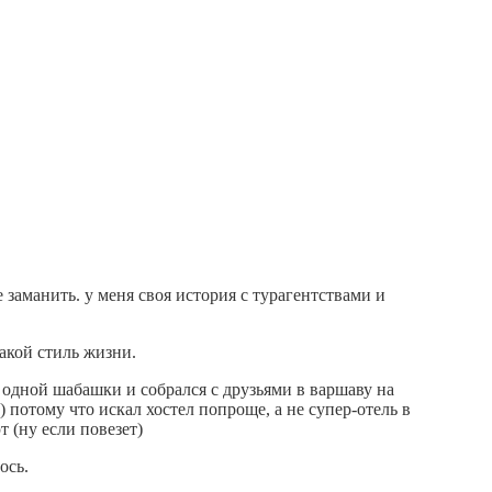
 заманить. у меня своя история с турагентствами и
такой стиль жизни.
 и одной шабашки и собрался с друзьями в варшаву на
) потому что искал хостел попроще, а не супер-отель в
т (ну если повезет)
ось.