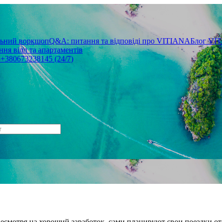
льний воркшоп
Q&A: питання та відповіді про VITIANA
Блог VI
ня вілл та апартаментів
3
+380673238145 (24/7)
 несмотря на хороший заработок, сами планируют свои поездки 