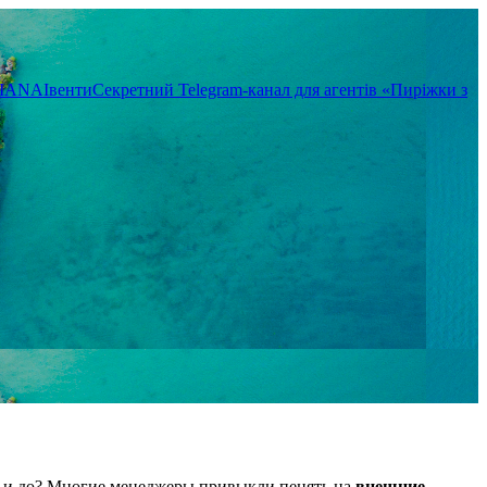
TIANA
Івенти
Секретний Telegram-канал для агентів «Пиріжки з
от и до? Многие менеджеры привыкли пенять на
внешние