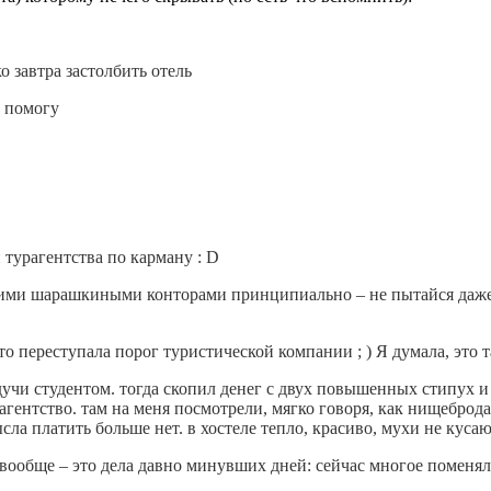
ко завтра застолбить отель
й помогу
 турагентства по карману : D
с этими шарашкиными конторами принципиально – не пытайся даже
а-то переступала порог туристической компании ; ) Я думала, это 
 будучи студентом. тогда скопил денег с двух повышенных стипух
агентство. там на меня посмотрели, мягко говоря, как нищеброда
ысла платить больше нет. в хостеле тепло, красиво, мухи не кусаю
 А вообще – это дела давно минувших дней: сейчас многое поменял