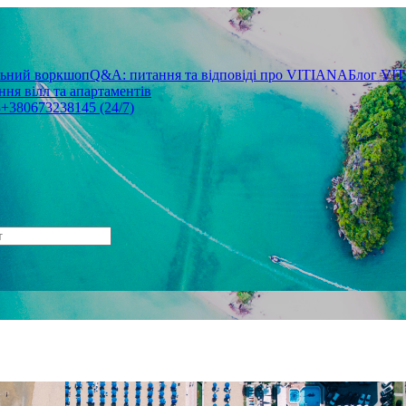
льний воркшоп
Q&A: питання та відповіді про VITIANA
Блог VI
ня вілл та апартаментів
3
+380673238145 (24/7)