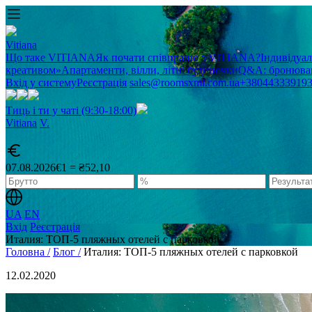
Vitiana
Що таке VITIANA
Як почати співпрацю з VITIANA?
Індивідуа
креативом»
Апартаменти, вілли, літні будиночки
Q&A: бронюван
Вхід у систему
Реєстрація
sales@roomsxml.com.ua
+38044333919
Тиць і ти у чаті (9:30-18:00)
Vitiana
V
.
07.08.2026
€1 = ₴52,10
UA
EN
Вхід
Реєстрація
Италия: ТОП-5 пляжных отелей с парковкой
Головна /
Блог /
Италия: ТОП-5 пляжных отелей с парковкой
12.02.2020