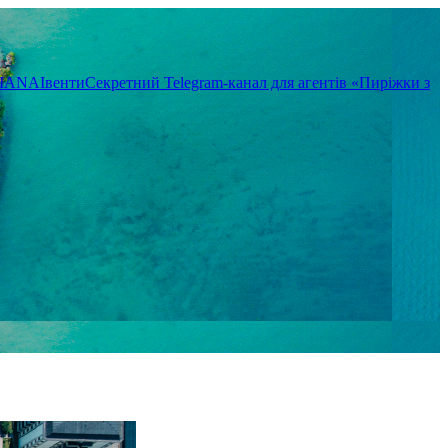
TIANA
Івенти
Секретний Telegram-канал для агентів «Пиріжки з