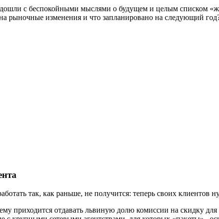
одошли с беспокойными мыслями о будущем и целым списком «ж
и на рыночные изменения и что запланировано на следующий год
ента
аботать так, как раньше, не получится: теперь своих клиентов 
 ему приходится отдавать львиную долю комиссии на скидку для
ле с крупными сетевыми агентствами, для которых «пакеты»– о