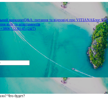
льний воркшоп
Q&A: питання та відповіді про VITIANA
Блог VI
ня вілл та апартаментів
3
+380673238145 (24/7)
ыло? Что будет?