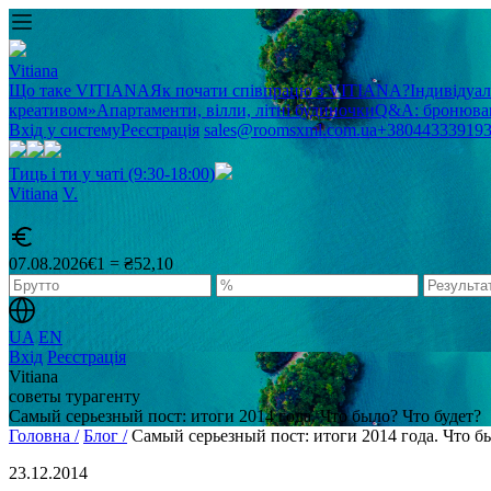
Vitiana
Що таке VITIANA
Як почати співпрацю з VITIANA?
Індивідуа
креативом»
Апартаменти, вілли, літні будиночки
Q&A: бронюван
Вхід у систему
Реєстрація
sales@roomsxml.com.ua
+38044333919
Тиць і ти у чаті (9:30-18:00)
Vitiana
V
.
07.08.2026
€1 = ₴52,10
UA
EN
Вхід
Реєстрація
Vitiana
советы турагенту
Самый серьезный пост: итоги 2014 года. Что было? Что будет?
Головна /
Блог /
Самый серьезный пост: итоги 2014 года. Что б
23.12.2014