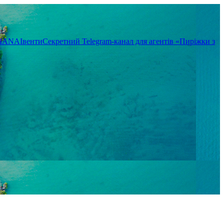
TIANA
Івенти
Секретний Telegram-канал для агентів «Пиріжки з