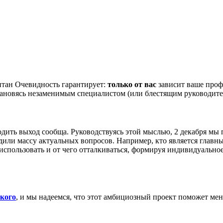
тан Очевидность гарантирует:
только от вас
зависит ваше проф
 становясь незаменимым специалистом (или блестящим руководите
ходить выход сообща. Руководствуясь этой мыслью, 2 декабря м
ли массу актуальных вопросов. Например, кто является главны
 использовать и от чего отталкиваться, формируя индивидуальн
кого
, и мы надеемся, что этот амбициозный проект поможет ме