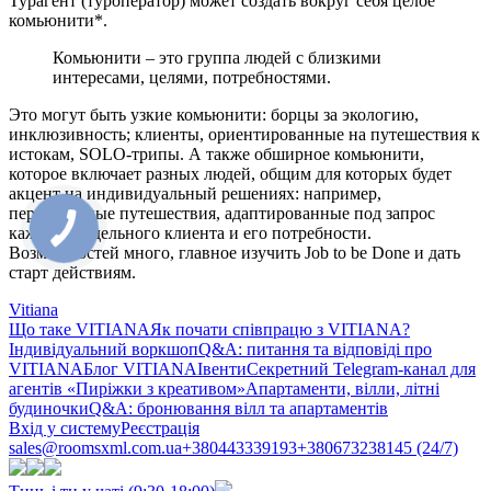
Турагент (туроператор) может создать вокруг себя целое
комьюнити*.
Комьюнити – это группа людей с близкими
интересами, целями, потребностями.
Это могут быть узкие комьюнити: борцы за экологию,
инклюзивность; клиенты, ориентированные на путешествия к
истокам, SOLO-трипы. А также обширное комьюнити,
которое включает разных людей, общим для которых будет
акцент на индивидуальный решениях: например,
персональные путешествия, адаптированные под запрос
каждого отдельного клиента и его потребности.
Возможностей много, главное изучить Job to be Donе и дать
старт действиям.
Vitiana
Що таке VITIANA
Як почати співпрацю з VITIANA?
Індивідуальний воркшоп
Q&A: питання та відповіді про
VITIANA
Блог VITIANA
Івенти
Секретний Telegram-канал для
агентів «Пиріжки з креативом»
Апартаменти, вілли, літні
будиночки
Q&A: бронювання вілл та апартаментів
Вхід у систему
Реєстрація
sales@roomsxml.com.ua
+380443339193
+380673238145 (24/7)