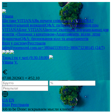
Vitiana
Що таке VITIANA
Як почати співпрацю з VITIANA?
Індивідуальний воркшоп
Q&A: питання та відповіді про
VITIANA
Блог VITIANA
Івенти
Секретний Telegram-канал для
агентів «Пиріжки з креативом»
Апартаменти, вілли, літні
будиночки
Q&A: бронювання вілл та апартаментів
Вхід у систему
Реєстрація
sales@roomsxml.com.ua
+380443339193
+380673238145 (24/7)
Тиць і ти у чаті (9:30-18:00)
Vitiana
V
.
07.08.2026
€1 = ₴52,10
UA
EN
Вхід
Реєстрація
Job to be Done: вскрываем мысли клиента