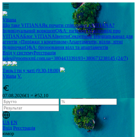
Vitiana
Що таке VITIANA
Як почати співпрацю з VITIANA?
Індивідуальний воркшоп
Q&A: питання та відповіді про
VITIANA
Блог VITIANA
Івенти
Секретний Telegram-канал для
агентів «Пиріжки з креативом»
Апартаменти, вілли, літні
будиночки
Q&A: бронювання вілл та апартаментів
Вхід у систему
Реєстрація
sales@roomsxml.com.ua
+380443339193
+380673238145 (24/7)
Тиць і ти у чаті (9:30-18:00)
Vitiana
V
.
07.08.2026
€1 = ₴52,10
UA
EN
Вхід
Реєстрація
юмор