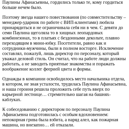
Паулины Афанасьевны, гордились только те, кому гордиться
больше нечем было.
Поэтому звезда нашего повествования (по совместительству –
менеджер-ударник по работе с ВИП-клиентами) любила
принарядиться и не ограничивала себя ни в чем. С девяти до
семи Паулина щеголяла то в хищных леопардовых
комбинезонах, то в платьях с бездонными декольте, плавно
переходящим в мини-юбку. Посетители, равно как и
сотрудники-мужчины, были в полном восторге. Исключение
составлял, пожалуй, лишь директор по персоналу, который
уважал деловой стиль. Он считал, что на работе люди должны
работать, а не заводить приятные знакомства и поражать
воображение коллег феерией цвета и формы.
Однажды в компании освободилось место начальника отдела,
в котором, не зная усталости, трудилась Паулина Афанасьевна,
и наша героиня решила проложить себе путь вверх по
карьерной лестнице… стремительно шагая на башнях-
каблуках.
К собеседованию с директором по персоналу Паулина
Афанасьевна подготовилась с особым вдохновением:
непокорная грива была взбита, а наряд алел, как пожарная
машина, но внезапно… ей отказали.