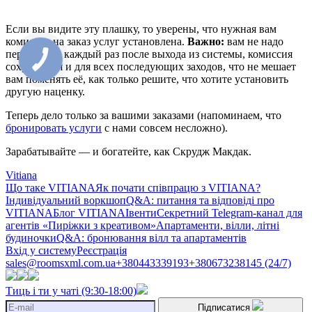
Если вы видите эту плашку, то уверены, что нужная вам
комиссия на заказ услуг установлена.
Важно:
вам не надо
переживать каждый раз после выхода из системы, комиссия
сохраняется и для всех последующих заходов, что не мешает
вам поменять её, как только решите, что хотите установить
другую наценку.
Теперь дело только за вашими заказами (напоминаем, что
бронировать услуги
с нами совсем несложно).
Зарабатывайте — и богатейте, как Скрудж Макдак.
Vitiana
Що таке VITIANA
Як почати співпрацю з VITIANA?
Індивідуальний воркшоп
Q&A: питання та відповіді про
VITIANA
Блог VITIANA
Івенти
Секретний Telegram-канал для
агентів «Пиріжки з креативом»
Апартаменти, вілли, літні
будиночки
Q&A: бронювання вілл та апартаментів
Вхід у систему
Реєстрація
sales@roomsxml.com.ua
+380443339193
+380673238145 (24/7)
Тиць і ти у чаті (9:30-18:00)
Підписатися