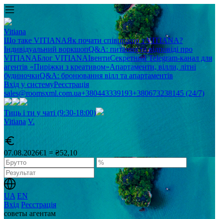
Vitiana
Що таке VITIANA
Як почати співпрацю з VITIANA?
Індивідуальний воркшоп
Q&A: питання та відповіді про
VITIANA
Блог VITIANA
Івенти
Секретний Telegram-канал для
агентів «Пиріжки з креативом»
Апартаменти, вілли, літні
будиночки
Q&A: бронювання вілл та апартаментів
Вхід у систему
Реєстрація
sales@roomsxml.com.ua
+380443339193
+380673238145 (24/7)
Тиць і ти у чаті (9:30-18:00)
Vitiana
V
.
07.08.2026
€1 = ₴52,10
UA
EN
Вхід
Реєстрація
советы агентам