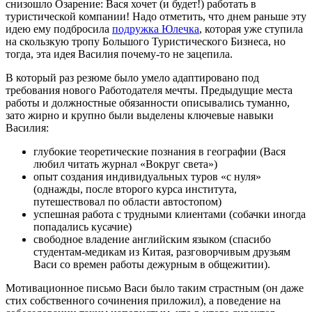
снизошло Озарение: Вася хочет (и будет!) работать в
туристической компании! Надо отметить, что днем раньше эту
идею ему подбросила
подружка Юлечка
, которая уже ступила
на скользкую тропу Большого Туристического Бизнеса, но
тогда, эта идея Василия почему-то не зацепила.
В который раз резюме было умело адаптировано под
требования нового Работодателя мечты. Предыдущие места
работы и должностные обязанности описывались туманно,
зато жирно и крупно были выделены ключевые навыки
Василия:
глубокие теоретические познания в географии (Вася
любил читать журнал «Вокруг света»)
опыт создания индивидуальных туров «с нуля»
(однажды, после второго курса института,
путешествовал по области автостопом)
успешная работа с трудными клиентами (собачки иногда
попадались кусачие)
свободное владение английским языком (спасибо
студентам-медикам из Китая, разговорчивым друзьям
Васи со времен работы дежурным в общежитии).
Мотивационное письмо Васи было таким страстным (он даже
стих собственного сочинения приложил), а поведение на