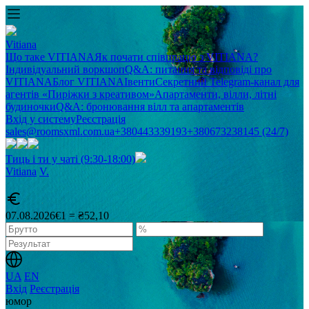
Vitiana
Що таке VITIANA
Як почати співпрацю з VITIANA?
Індивідуальний воркшоп
Q&A: питання та відповіді про
VITIANA
Блог VITIANA
Івенти
Секретний Telegram-канал для
агентів «Пиріжки з креативом»
Апартаменти, вілли, літні
будиночки
Q&A: бронювання вілл та апартаментів
Вхід у систему
Реєстрація
sales@roomsxml.com.ua
+380443339193
+380673238145 (24/7)
Тиць і ти у чаті (9:30-18:00)
Vitiana
V
.
07.08.2026
€1 = ₴52,10
UA
EN
Вхід
Реєстрація
юмор