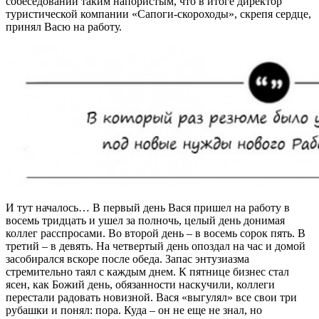
собеседовании таким напористым, что в итоге директор
туристической компании «Сапоги-скороходы», скрепя сердце,
принял Васю на работу.
И тут началось… В первый день Вася пришел на работу в
восемь тридцать и ушел за полночь, целый день донимая
коллег расспросами. Во второй день – в восемь сорок пять. В
третий – в девять. На четвертый день опоздал на час и домой
засобирался вскоре после обеда. Запас энтузиазма
стремительно таял с каждым днем. К пятнице бизнес стал
ясен, как Божий день, обязанности наскучили, коллеги
перестали радовать новизной. Вася «выгулял» все свои три
рубашки и понял: пора. Куда – он не еще не знал, но