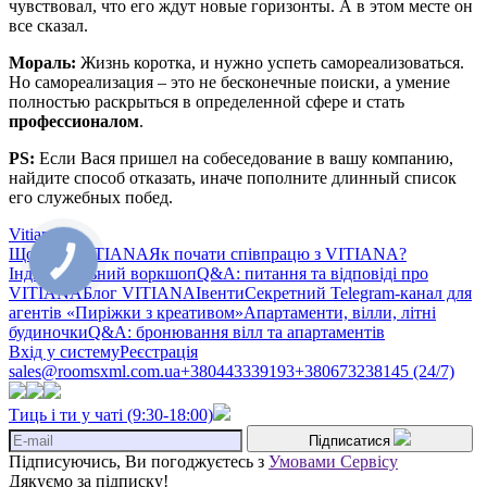
чувствовал, что его ждут новые горизонты. А в этом месте он
все сказал.
Мораль:
Жизнь коротка, и нужно успеть самореализоваться.
Но самореализация – это не бесконечные поиски, а умение
полностью раскрыться в определенной сфере и стать
профессионалом
.
PS:
Если Вася пришел на собеседование в вашу компанию,
найдите способ отказать, иначе пополните длинный список
его служебных побед.
Vitiana
Що таке VITIANA
Як почати співпрацю з VITIANA?
Індивідуальний воркшоп
Q&A: питання та відповіді про
VITIANA
Блог VITIANA
Івенти
Секретний Telegram-канал для
агентів «Пиріжки з креативом»
Апартаменти, вілли, літні
будиночки
Q&A: бронювання вілл та апартаментів
Вхід у систему
Реєстрація
sales@roomsxml.com.ua
+380443339193
+380673238145 (24/7)
Тиць і ти у чаті (9:30-18:00)
Підписатися
Підписуючись, Ви погоджуєтесь з
Умовами Сервісу
Дякуємо за підписку!