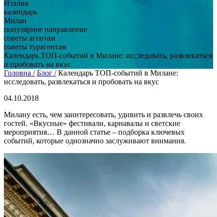
Италия
календарь
Милан
популярное направление
советы агентам
советы турагентам
Календарь ТОП-событий в Милане: исследовать, развлекаться
и пробовать на вкус
Головна /
Блог /
Календарь ТОП-событий в Милане:
исследовать, развлекаться и пробовать на вкус
04.10.2018
Милану есть, чем заинтересовать, удивить и развлечь своих
гостей. «Вкусные» фестивали, карнавалы и светские
мероприятия… В данной статье – подборка ключевых
событий, которые однозначно заслуживают внимания.