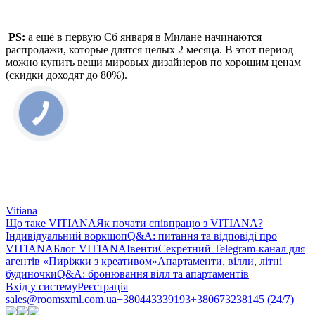
PS:
а ещё в первую Сб января в Милане начинаются
распродажи, которые длятся целых 2 месяца. В этот период
можно купить вещи мировых дизайнеров по хорошим ценам
(скидки доходят до 80%).
Vitiana
Що таке VITIANA
Як почати співпрацю з VITIANA?
Індивідуальний воркшоп
Q&A: питання та відповіді про
VITIANA
Блог VITIANA
Івенти
Секретний Telegram-канал для
агентів «Пиріжки з креативом»
Апартаменти, вілли, літні
будиночки
Q&A: бронювання вілл та апартаментів
Вхід у систему
Реєстрація
sales@roomsxml.com.ua
+380443339193
+380673238145 (24/7)