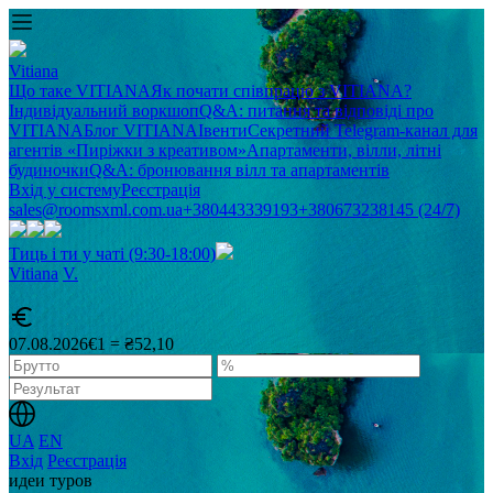
Vitiana
Що таке VITIANA
Як почати співпрацю з VITIANA?
Індивідуальний воркшоп
Q&A: питання та відповіді про
VITIANA
Блог VITIANA
Івенти
Секретний Telegram-канал для
агентів «Пиріжки з креативом»
Апартаменти, вілли, літні
будиночки
Q&A: бронювання вілл та апартаментів
Вхід у систему
Реєстрація
sales@roomsxml.com.ua
+380443339193
+380673238145 (24/7)
Тиць і ти у чаті (9:30-18:00)
Vitiana
V
.
07.08.2026
€1 = ₴52,10
UA
EN
Вхід
Реєстрація
идеи туров