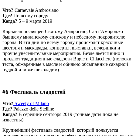
Что?
Carnevale Ambrosiano
Где?
По всему городу
Когда?
5 – 9 марта 2019
Карнавал посвящен Святому Амвросию, Сант’Амброджо –
бывшему миланскому епископу и небесному покровителю
города. В эти дни по всему городу происходят красочные
шествия и маскарады, концерты, выставки, вечеринки и
прочие увеселительные мероприятия. Везде льётся вино и
продают традиционные сладости Bugie и Chiacchere (полоски
теста, обжаренные в масле и обильно обсыпанные сахарной
пудрой или же шоколадом).
#6 Фестиваль сладостей
Что?
Sweety of Milano
Где?
Palazzo delle Stelline
Когда?
В середине сентября 2019 (точные даты пока не
известны)
Крупнейший фестиваль сладостей, который пользуется
популярностью не только у профессиональных кондитеров, но