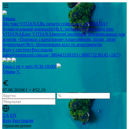
Vitiana
Що таке VITIANA
Як почати співпрацю з VITIANA?
Індивідуальний воркшоп
Q&A: питання та відповіді про
VITIANA
Блог VITIANA
Івенти
Секретний Telegram-канал для
агентів «Пиріжки з креативом»
Апартаменти, вілли, літні
будиночки
Q&A: бронювання вілл та апартаментів
Вхід у систему
Реєстрація
sales@roomsxml.com.ua
+380443339193
+380673238145 (24/7)
Тиць і ти у чаті (9:30-18:00)
Vitiana
V
.
07.08.2026
€1 = ₴52,10
UA
EN
Вхід
Реєстрація
cтрановедение