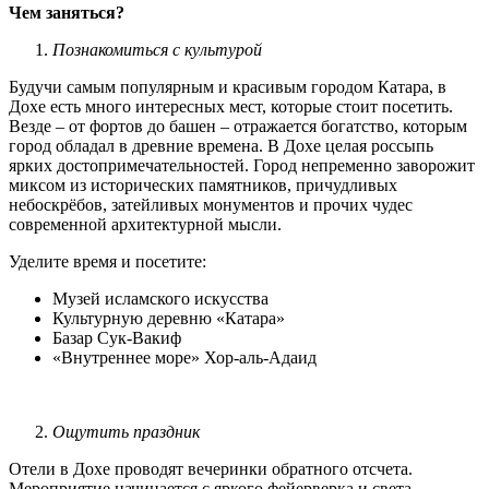
Чем заняться?
Познакомиться с культурой
Будучи самым популярным и красивым городом Катара, в
Дохе есть много интересных мест, которые стоит посетить.
Везде – от фортов до башен – отражается богатство, которым
город обладал в древние времена. В Дохе целая россыпь
ярких достопримечательностей. Город непременно заворожит
миксом из исторических памятников, причудливых
небоскрёбов, затейливых монументов и прочих чудес
современной архитектурной мысли.
Уделите время и посетите:
Музей исламского искусства
Культурную деревню «Катара»
Базар Сук-Вакиф
«Внутреннее море» Хор-аль-Адаид
Ощутить праздник
Отели в Дохе проводят вечеринки обратного отсчета.
Мероприятие начинается с яркого фейерверка и света