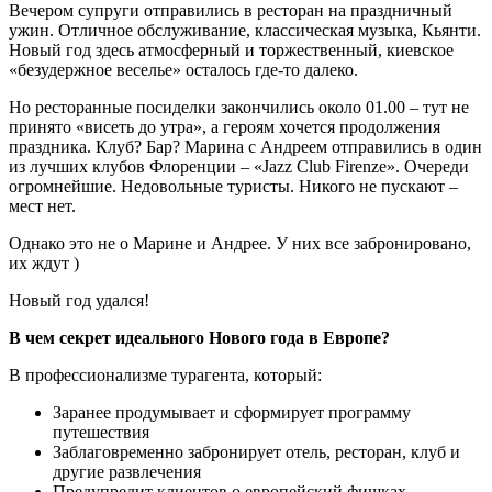
Вечером супруги отправились в ресторан на праздничный
ужин. Отличное обслуживание, классическая музыка, Кьянти.
Новый год здесь атмосферный и торжественный, киевское
«безудержное веселье» осталось где-то далеко.
Но ресторанные посиделки закончились около 01.00 – тут не
принято «висеть до утра», а героям хочется продолжения
праздника. Клуб? Бар? Марина с Андреем отправились в один
из лучших клубов Флоренции – «Jazz Club Firenze». Очереди
огромнейшие. Недовольные туристы. Никого не пускают –
мест нет.
Однако это не о Марине и Андрее. У них все забронировано,
их ждут )
Новый год удался!
В чем секрет идеального Нового года в Европе?
В профессионализме турагента, который:
Заранее продумывает и сформирует программу
путешествия
Заблаговременно забронирует отель, ресторан, клуб и
другие развлечения
Предупредит клиентов о европейский фишках