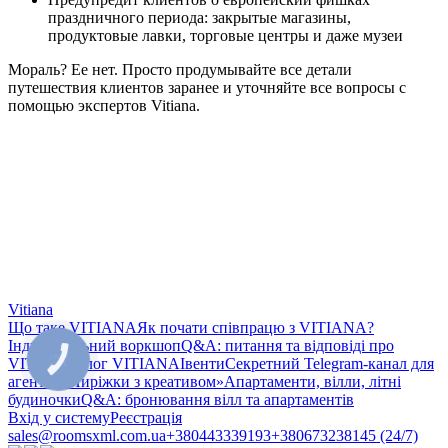
праздничного периода: закрытые магазины,
продуктовые лавки, торговые центры и даже музеи
Мораль? Ее нет. Просто продумывайте все детали
путешествия клиентов заранее и уточняйте все вопросы с
помощью экспертов Vitiana.
Vitiana
Що таке VITIANA
Як почати співпрацю з VITIANA?
Індивідуальний воркшоп
Q&A: питання та відповіді про
КНОПКА
VITIANA
Блог VITIANA
Івенти
Секретний Telegram-канал для
ЗВ'ЯЗКУ
агентів «Пиріжки з креативом»
Апартаменти, вілли, літні
будиночки
Q&A: бронювання вілл та апартаментів
Вхід у систему
Реєстрація
sales@roomsxml.com.ua
+380443339193
+380673238145 (24/7)