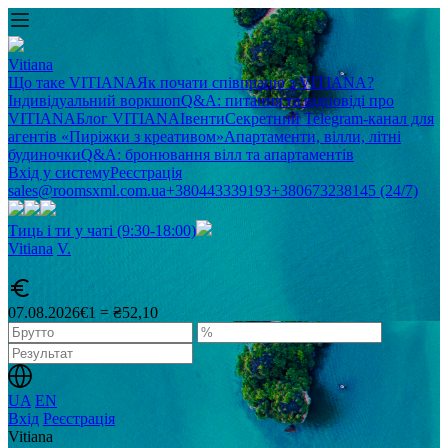
Vitiana
Що таке VITIANA
Як почати співпрацю з VITIANA?
Індивідуальний воркшоп
Q&A: питання та відповіді про
VITIANA
Блог VITIANA
Івенти
Секретний Telegram-канал для
агентів «Пиріжки з креативом»
Апартаменти, вілли, літні
будиночки
Q&A: бронювання вілл та апартаментів
Вхід у систему
Реєстрація
sales@roomsxml.com.ua
+380443339193
+380673238145 (24/7)
Тиць і ти у чаті (9:30-18:00)
Vitiana
V
.
07.08.2026
€1 = ₴52,10
UA
EN
Вхід
Реєстрація
Vitiana