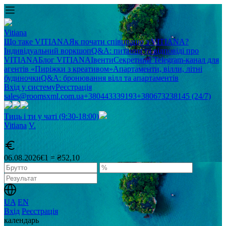
Vitiana
Що таке VITIANA
Як почати співпрацю з VITIANA?
Індивідуальний воркшоп
Q&A: питання та відповіді про
VITIANA
Блог VITIANA
Івенти
Секретний Telegram-канал для
агентів «Пиріжки з креативом»
Апартаменти, вілли, літні
будиночки
Q&A: бронювання вілл та апартаментів
Вхід у систему
Реєстрація
sales@roomsxml.com.ua
+380443339193
+380673238145 (24/7)
Тиць і ти у чаті (9:30-18:00)
Vitiana
V
.
06.08.2026
€1 = ₴52,10
UA
EN
Вхід
Реєстрація
календарь