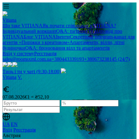
Vitiana
Що таке VITIANA
Як почати співпрацю з VITIANA?
Індивідуальний воркшоп
Q&A: питання та відповіді про
VITIANA
Блог VITIANA
Івенти
Секретний Telegram-канал для
агентів «Пиріжки з креативом»
Апартаменти, вілли, літні
будиночки
Q&A: бронювання вілл та апартаментів
Вхід у систему
Реєстрація
sales@roomsxml.com.ua
+380443339193
+380673238145 (24/7)
Тиць і ти у чаті (9:30-18:00)
Vitiana
V
.
07.08.2026
€1 = ₴52,10
UA
EN
Вхід
Реєстрація
Австрия