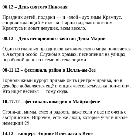
06.12 – День святого Николая
Праздник детей, подарки — и «злой» дух зимы Крампус,
сопровождающий Николая. Парни надевают костюм
Крампуса и ловят девушек, всем весело.
08.12 – День непорочного зачатия Девы Марии
Один из главных праздников католического мира почитается
в Австрии особо. Службы в храмах, песнопения на улицах,
нерабочий день со всеми вытекающими.
08-11.12 – фестиваль рэйва в Целль-ам-Зее
Горнолыжный курорт привык быть центром драйва, но в
декабре добавляется ещё и опция «веселье/музыка нон-стоп».
Кто ищет веселья — тому сюда.
10-17.12 – фестиваль комедии в Майрхофене
Стэнд-ап, мимы, смех и радость, даже если у вас не очень с
австрийским. Впрочем, есть же люди, которые учат в школе
немецкий 😉
14.12 – концерт Энрике Иглесиаса в Вене