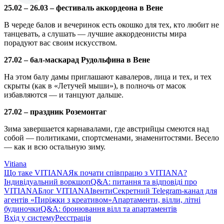
25.02 – 26.03 – фестиваль аккордеона в Вене
В череде балов и вечеринок есть окошко для тех, кто любит не
танцевать, а слушать — лучшие аккордеонисты мира
порадуют вас своим искусством.
27.02 – бал-маскарад Рудольфина в Вене
На этом балу дамы приглашают кавалеров, лица и тех, и тех
скрыты (как в «Летучей мыши»), в полночь от масок
избавляются — и танцуют дальше.
27.02 – праздник Роземонтаг
Зима завершается карнавалами, где австрийцы смеются над
собой — политиками, спортсменами, знаменитостями. Весело
— как и всю остальную зиму.
Vitiana
Що таке VITIANA
Як почати співпрацю з VITIANA?
Індивідуальний воркшоп
Q&A: питання та відповіді про
VITIANA
Блог VITIANA
Івенти
Секретний Telegram-канал для
агентів «Пиріжки з креативом»
Апартаменти, вілли, літні
будиночки
Q&A: бронювання вілл та апартаментів
Вхід у систему
Реєстрація