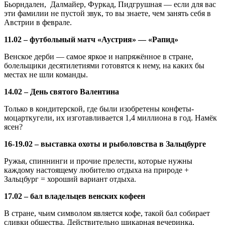
Бьорндален, Далмайер, Фуркад, Пидгрушная — если для вас
эти фамилии не пустой звук, то вы знаете, чем занять себя в
Австрии в феврале.
11.02 – футбольный матч «Аустрия» — «Рапид»
Венское дерби — самое яркое и напряжённое в стране,
болельщики десятилетиями готовятся к нему, на каких бы
местах не шли команды.
14.02 – День святого Валентина
Только в кондитерской, где были изобретены конфеты-
моцарткугели, их изготавливается 1,4 миллиона в год. Намёк
ясен?
16-19.02 – выставка охоты и рыболовства в
Зальцбурге
Ружья, спиннинги и прочие прелести, которые нужны
каждому настоящему любителю отдыха на природе +
Зальцбург = хороший вариант отдыха.
17.02 – бал владельцев венских кофеен
В стране, чьим символом является кофе, такой бал собирает
сливки общества. Действительно шикарная вечеринка,