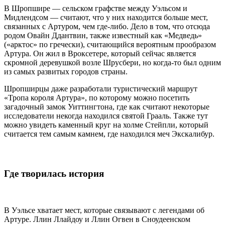
В Шропшире — сельском графстве между Уэльсом и
Мидлендсом — считают, что у них находится больше мест,
связанных с Артуром, чем где-либо. Дело в том, что отсюда
родом Овайн Ддантвин, также известный как «Медведь»
(«арктос» по гречески), считающийся вероятным прообразом
Артура. Он жил в Вроксетере, который сейчас является
скромной деревушкой возле Шрусбери, но когда-то был одним
из самых развитых городов страны.
Шропширцы даже разработали туристический маршрут
«Тропа короля Артура», по которому можно посетить
загадочный замок Уиттингтона, где как считают некоторые
исследователи некогда находился святой Грааль. Также тут
можно увидеть каменный круг на холме Стейпли, который
считается тем самым камнем, где находился меч Экскалибур.
Где творилась история
В Уэльсе хватает мест, которые связывают с легендами об
Артуре. Ллин Ллайдоу и Ллин Огвен в Сноудеенском