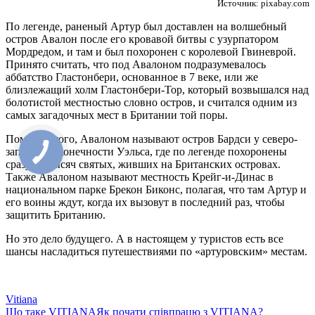
Источник: pixabay.com
По легенде, раненый Артур был доставлен на волшебный
остров Авалон после его кровавой битвы с узурпатором
Мордредом, и там и был похоронен с королевой Гвиневрой.
Принято считать, что под Авалоном подразумевалось
аббатство Гластонбери, основанное в 7 веке, или же
близлежащий холм Гластонбери-Тор, который возвышался над
болотистой местностью словно остров, и считался одним из
самых загадочных мест в Британии той поры.
Помимо этого, Авалоном называют остров Бардси у северо-
западной оконечности Уэльса, где по легенде похоронены
сразу 20 тысяч святых, живших на Британских островах.
Также Авалоном называют местность Крейг-и-Динас в
национальном парке Брекон Биконс, полагая, что там Артур и
его воины ждут, когда их вызовут в последний раз, чтобы
защитить Британию.
Но это дело будущего. А в настоящем у туристов есть все
шансы насладиться путешествиями по «артуровским» местам.
Vitiana
Що таке VITIANA
Як почати співпрацю з VITIANA?