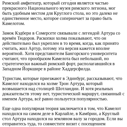
Римский амфитеатр, который сегодня является частью
прекрасного Национального музея римского легиона, мог
быть удобным местом для Круглого стола, но это далеко не
единственное место, которое соперничает за право быть
Камелотом.
Замок Кэдбери в Сомерсете связывали с легендой Артура со
времён Тюдоров. Раскопки холма показывают, что он
действительно был укреплен в то время, когда, как принято
считать, жил Артур, потому эта версия кажется вполне
вероятной. Хотя представителм Бангорского университета
считают, что прообразом Камелота был небольшой, но
стратегически важный римский форт, располагавшийся в
Западном Йоркшире в районе Хаддерсфилда.
Туристам, которые приезжают в Эдинбург, рассказывают, что
Камелот находился на холме Трон Артура, который
возвышается над столицей Шотландии. И хотя реальных
доказательств этому нет, туристический маршрут, связанный с
именем Артура, всё равно пользуется популярностью.
Еще одна популярная теория заключается в том, что Камелот
находился на самом деле в Карлайле, в Камбрии, а Круглый
стол Артура находился на земляном валу за городом. Если вы
отправитесь туда, то совместите визит с посещением