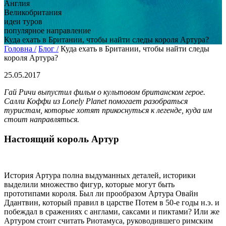
Англия
Великобритания
идеи туров
популярное направление
Куда ехать в Британии, чтобы найти следы короля Артура?
Головна /
Блог /
Куда ехать в Британии, чтобы найти следы
короля Артура?
25.05.2017
Гай Ричи выпустил фильм о культовом британском герое.
Салли Коффи из Lonely Planet помогает разобраться
туристам, которые хотят прикоснуться к легенде, куда им
стоит направляться.
Настоящий король Артур
История Артура полна выдуманных деталей, историки
выделили множество фигур, которые могут быть
прототипами короля. Был ли прообразом Артура Овайн
Ддантвин, который правил в царстве Потем в 50-е годы н.э. и
побеждал в сражениях с англами, саксами и пиктами? Или же
Артуром стоит считать Риотамуса, руководившего римским