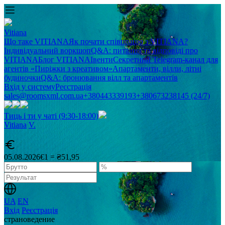
Vitiana
Що таке VITIANA
Як почати співпрацю з VITIANA?
Індивідуальний воркшоп
Q&A: питання та відповіді про
VITIANA
Блог VITIANA
Івенти
Секретний Telegram-канал для
агентів «Пиріжки з креативом»
Апартаменти, вілли, літні
будиночки
Q&A: бронювання вілл та апартаментів
Вхід у систему
Реєстрація
sales@roomsxml.com.ua
+380443339193
+380673238145 (24/7)
Тиць і ти у чаті (9:30-18:00)
Vitiana
V
.
05.08.2026
€1 = ₴51,95
UA
EN
Вхід
Реєстрація
cтрановедение