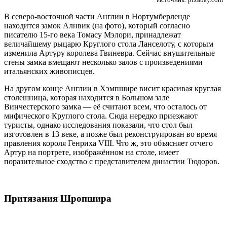
В северо-восточной части Англии в Нортумберленде
находится замок Алнвик (на фото), который согласно
писателю 15-го века Томасу Мэлори, принадлежат
величайшему рыцарю Круглого стола Ланселоту, с которым
изменила Артуру королева Гвиневра. Сейчас внушительные
стены замка вмещают несколько залов с произведениями
итальянских живописцев.
На другом конце Англии в Хэмпшире висит красивая круглая
столешница, которая находится в Большом зале
Винчестерского замка — её считают всем, что осталось от
мифического Круглого стола. Сюда нередко приезжают
туристы, однако исследования показали, что стол был
изготовлен в 13 веке, а позже был реконструирован во время
правления короля Генриха VIII. Что ж, это объясняет отчего
Артур на портрете, изображённом на столе, имеет
поразительное сходство с представителем династии Тюдоров.
Притязания Шропшира