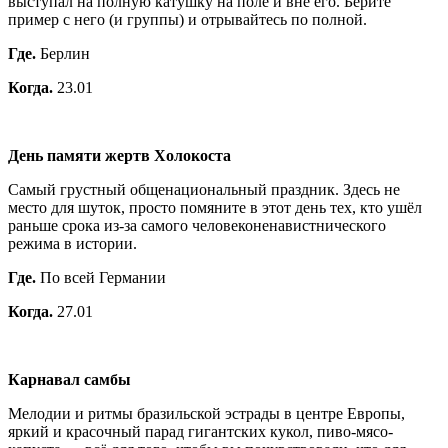
выступал на полную катушку на поле и вне его. Берите
пример с него (и группы) и отрывайтесь по полной.
Где.
Берлин
Когда.
23.01
День памяти жертв Холокоста
Самый грустный общенациональный праздник. Здесь не
место для шуток, просто помяните в этот день тех, кто ушёл
раньше срока из-за самого человеконенавистнического
режима в истории.
Где.
По всей Германии
Когда.
27.01
Карнавал самбы
Мелодии и ритмы бразильской эстрады в центре Европы,
яркий и красочный парад гигантских кукол, пиво-мясо-