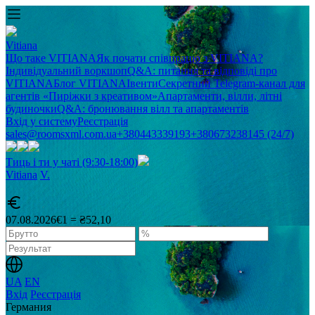
Vitiana
Що таке VITIANA
Як почати співпрацю з VITIANA?
Індивідуальний воркшоп
Q&A: питання та відповіді про
VITIANA
Блог VITIANA
Івенти
Секретний Telegram-канал для
агентів «Пиріжки з креативом»
Апартаменти, вілли, літні
будиночки
Q&A: бронювання вілл та апартаментів
Вхід у систему
Реєстрація
sales@roomsxml.com.ua
+380443339193
+380673238145 (24/7)
Тиць і ти у чаті (9:30-18:00)
Vitiana
V
.
07.08.2026
€1 = ₴52,10
UA
EN
Вхід
Реєстрація
Германия