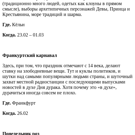
(традиционно много людей, одетых как клоуны в прямом
смысле), выборы архетипичных персонажей Девы, Принца и
Крестьянина, море традиций и шарма.
Где.
Кёльн
Когда.
23.02 – 01.03
Франкуртский карнавал
Здесь, при том, что праздник отмечают с 14 века, делают
ставку на злободневные вещи. Тут и куклы политиков, и
шутки над самыми популярными людьми страны, и шуточный
захват местной радиостанции с последующими выпусками
новостей в духе Дня дурака. Хотя почему это «в духе»,
дурачиться иногда совсем не плохо.
Где.
Франкфурт
Когда.
26.02
Понедельник роз