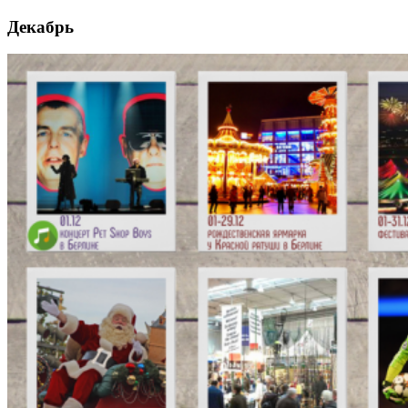
Так, будь ласка, повідомляйте мене про новини, події та
Декабрь
пропозиції
*
Підписуючись на розсилку, ви погоджуєтесь з
Правилами
користування и Політикою конфіденційності
та даєте згоду на
використання файлів cookie і передачу своїх персональних
даних
*
Дізнатися більше!