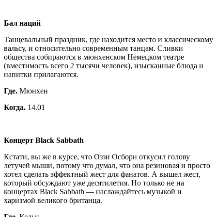
Бал наций
Танцевальный праздник, где находится место и классическому
вальсу, и относительно современным танцам. Сливки
общества собираются в мюнхенском Немецком театре
(вместимость всего 2 тысячи человек), изысканные блюда и
напитки прилагаются.
Где.
Мюнхен
Когда.
14.01
Концерт Black Sabbath
Кстати, вы же в курсе, что Оззи Осборн откусил голову
летучей мыши, потому что думал, что она резиновая и просто
хотел сделать эффектный жест для фанатов. А вышел жест,
который обсуждают уже десятилетия. Но только не на
концертах Black Sabbath — наслаждайтесь музыкой и
харизмой великого британца.
Где.
Кельн