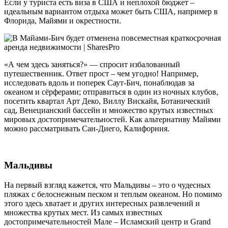
Если у туриста есть виза в США и неплохой бюджет –
идеальным вариантом отдыха может быть США, например в
Флорида, Майями и окрестности.
«А чем здесь заняться?» — спросит избалованный
путешественник. Ответ прост – чем угодно! Например,
исследовать вдоль и поперек Саут-Бич, понаблюдав за
океаном и сёрферами; отправиться в один из ночных клубов,
посетить квартал Арт Деко, Виллу Вискайя, Ботанический
сад, Венецианский бассейн и множество крутых известных
мировых достопримечательностей. Как альтернативу Майями
можно рассматривать Сан-Диего, Калифорния.
Мальдивы
На первый взгляд кажется, что Мальдивы – это о чудесных
пляжах с белоснежным песком и теплым океаном. Но помимо
этого здесь хватает и других интересных развлечений и
множества крутых мест. Из самых известных
достопримечательностей Мале – Исламский центр и Grand