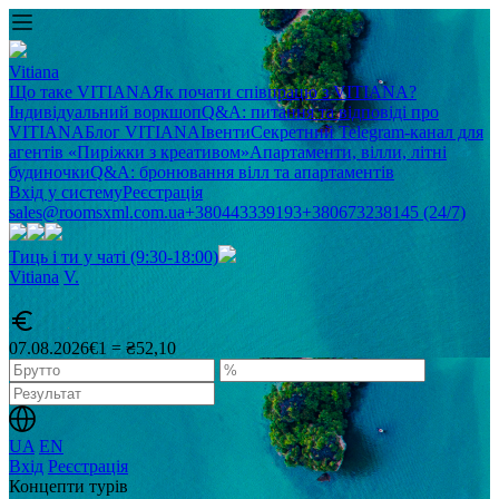
Vitiana
Що таке VITIANA
Як почати співпрацю з VITIANA?
Індивідуальний воркшоп
Q&A: питання та відповіді про
VITIANA
Блог VITIANA
Івенти
Секретний Telegram-канал для
агентів «Пиріжки з креативом»
Апартаменти, вілли, літні
будиночки
Q&A: бронювання вілл та апартаментів
Вхід у систему
Реєстрація
sales@roomsxml.com.ua
+380443339193
+380673238145 (24/7)
Тиць і ти у чаті (9:30-18:00)
Vitiana
V
.
07.08.2026
€1 = ₴52,10
UA
EN
Вхід
Реєстрація
Концепти турів