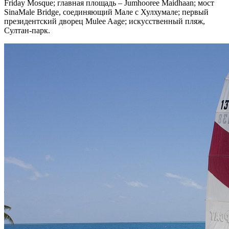
Friday Mosque; главная площадь – Jumhooree Maidhaan; мост
SinaMale Bridge, соединяющий Мале с Хулхумале; первый
президентский дворец Mulee Aage; искусственный пляж,
Султан-парк.