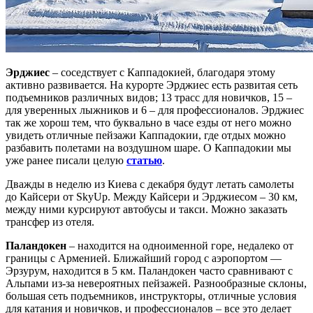
Эрджиес
– соседствует с Каппадокией, благодаря этому
активно развивается. На курорте Эрджиес есть развитая сеть
подъемников различных видов; 13 трасс для новичков, 15 –
для уверенных лыжников и 6 – для профессионалов. Эрджиес
так же хорош тем, что буквально в часе езды от него можно
увидеть отличные пейзажи Каппадокии, где отдых можно
разбавить полетами на воздушном шаре. О Каппадокии мы
уже ранее писали целую
статью
.
Дважды в неделю из Киева с декабря будут летать самолеты
до Кайсери от SkyUp. Между Кайсери и Эрджиесом – 30 км,
между ними курсируют автобусы и такси. Можно заказать
трансфер из отеля.
Паландокен
– находится на одноименной горе, недалеко от
границы с Арменией. Ближайший город с аэропортом —
Эрзурум, находится в 5 км. Паландокен часто сравнивают с
Альпами из-за невероятных пейзажей. Разнообразные склоны,
большая сеть подъемников, инструкторы, отличные условия
для катания и новичков, и профессионалов – все это делает