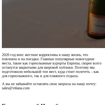
Електронна пошта
*
Ваше ім'я
Так, будь ласка, повідомляйте мене про новини, події та
пропозиції
*
Підписуючись на розсилку, ви погоджуєтесь з
Правилами
користування и Політикою конфіденційності
та даєте згоду на
використання файлів cookie і передачу своїх персональних
2020 год внес жесткие коррективы в нашу жизнь, что
даних
*
повлияло и на поездки. Главные популярные новогодние
места, такие как горнолыжные курорты Европы, скорее всего
Дізнатися більше!
останутся закрытыми для широкой публики. Поэтому мы
подготовили небольшой топ мест, куда стоит полететь – как
для горнолыжного, так и для пляжного отдыха.
А вы не забывайте оставлять свои запросы на нашу почту:
sales@vitiana.com