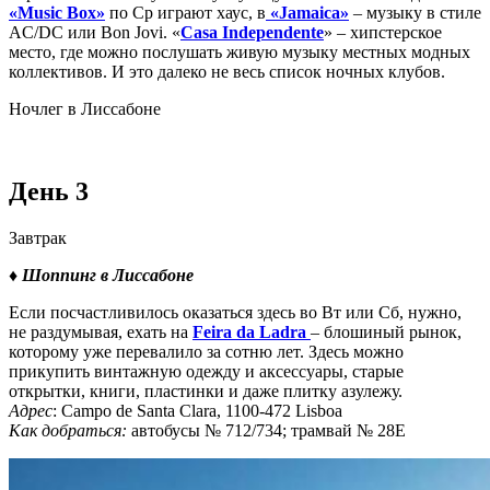
«Music Box»
по Ср играют хаус, в
«Jamaica»
– музыку в стиле
AC/DC или Bon Jovi. «
Casa
Independente
» – хипстерское
место, где можно послушать живую музыку местных модных
коллективов. И это далеко не весь список ночных клубов.
Ночлег в Лиссабоне
День 3
Завтрак
♦
Шоппинг в Лиссабоне
Если посчастливилось оказаться здесь во Вт или Сб, нужно,
не раздумывая, ехать на
Feira da Ladra
– блошиный рынок,
которому уже перевалило за сотню лет. Здесь можно
прикупить винтажную одежду и аксессуары, старые
открытки, книги, пластинки и даже плитку азулежу.
Адрес
: Campo de Santa Clara, 1100-472 Lisboa
Как добраться:
автобусы № 712/734; трамвай № 28Е