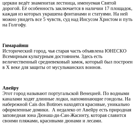
церкви ведёт знаменитая лестница, именуемая Святой
дорогой. Её особенность заключается в наличии 17 площадок,
каждая из которых украшена фонтанами и статуями. На ней
можно увидеть все 5 чувств, суд над Иисусом Христом и путь
на Голгофу.
Гимарайнш
Исторический город, чья старая часть объявлена ЮНЕСКО
Всемирным культурным достоянием. Здесь есть
величественный средневековый замок, который был построен
в X веке для защиты от мусульманских воинов.
Авейру
Этот город называют португальской Венецией. По водными
каналами ходят длинные лодки, напоминающие гондолы. На
набережной Cais dos Botiroes находятся красивые, уникально
оформленные домики. А недалеко от Авейру есть природная
заповедная зона Дюнаш-ди-Сан-Жасинту, которая славится
своими пляжами, красивыми дюнами и лесами.