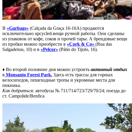
В
«Garbags»
(Calçada da Graça 16-16A) продаются
исключительно upcycled-вещи ручной работы. Они сделаны
из упаковок от кофе, соков и прочей тары. А брендовые вещи
из пробки можно приобрести в
«Cork & Co»
(Rua das
Salgadeiras, 10) и в
«Pelcor»
(Pátio do Tijolo, 16).
♦ Во второй половине дня можно устроить
активный отдых
в
Monsanto Forest Park.
Здесь есть трассы для горных
велосипедов, пешеходные тропы и укромные места для
пикника.
Как добраться:
автобусы № 711/714/723/729/70/24; поезда до
ст. Campolide/Benfica