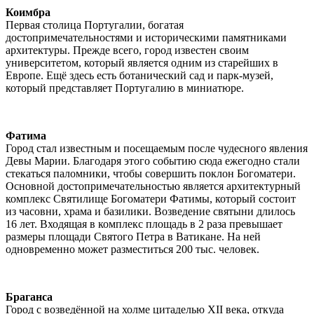
Коимбра
Первая столица Португалии, богатая
достопримечательностями и историческими памятниками
архитектуры. Прежде всего, город известен своим
университетом, который является одним из старейших в
Европе. Ещё здесь есть ботанический сад и парк-музей,
который представляет Португалию в миниатюре.
Фатима
Город стал известным и посещаемым после чудесного явления
Девы Марии. Благодаря этого событию сюда ежегодно стали
стекаться паломники, чтобы совершить поклон Богоматери.
Основной достопримечательностью является архитектурный
комплекс Святилище Богоматери Фатимы, который состоит
из часовни, храма и базилики. Возведение святыни длилось
16 лет. Входящая в комплекс площадь в 2 раза превышает
размеры площади Святого Петра в Ватикане. На ней
одновременно может разместиться 200 тыс. человек.
Браганса
Город с возведённой на холме цитаделью XII века, откуда