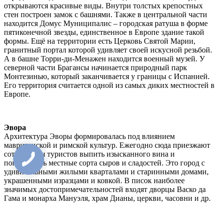
открываются красивые виды. Внутри толстых крепостных
стен построен замок с башнями. Также в центральной части
находится Домус Муниципалис – городская ратуша в форме
пятиконечной звезды, единственное в Европе здание такой
формы. Ещё на территории есть Церковь Святой Марии,
гранитный портал которой удивляет своей искусной резьбой.
А в башне Торри-ди-Менажен находится военный музей. У
северной части Брагансы начинается природный парк
Монтезинью, который заканчивается у границы с Испанией.
Его территория считается одной из самых диких местностей в
Европе.
Эвора
Архитектура Эворы формировалась под влиянием
мавританской и римской культур. Ежегодно сюда приезжают
сотни тысяч туристов выпить изысканного вина и
попробовать местные сорта сыров и сладостей. Это город с
удивительными жилыми кварталами и старинными домами,
украшенными изразцами и ковкой. В писок наиболее
значимых достопримечательностей входят дворцы Васко да
Гама и монарха Мануэля, храм Дианы, церкви, часовни и др.