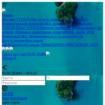
Vitiana
Що таке VITIANA
Як почати співпрацю з VITIANA?
Індивідуальний воркшоп
Q&A: питання та відповіді про
VITIANA
Блог VITIANA
Івенти
Секретний Telegram-канал для
агентів «Пиріжки з креативом»
Апартаменти, вілли, літні
будиночки
Q&A: бронювання вілл та апартаментів
Вхід у систему
Реєстрація
sales@roomsxml.com.ua
+380443339193
+380673238145 (24/7)
Тиць і ти у чаті (9:30-18:00)
Vitiana
V
.
05.08.2026
€1 = ₴51,95
UA
EN
Вхід
Реєстрація
идеи туров