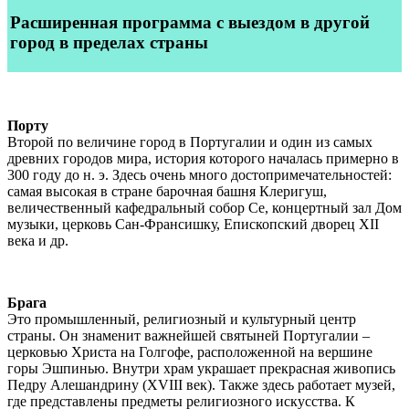
Расширенная программа
с выездом в другой
город в пределах страны
Порту
Второй по величине город в Португалии и один из самых
древних городов мира, история которого началась примерно в
300 году до н. э. Здесь очень много достопримечательностей:
самая высокая в стране барочная башня Клеригуш,
величественный кафедральный собор Се, концертный зал Дом
музыки, церковь Сан-Франсишку, Епископский дворец XII
века и др.
Брага
Это промышленный, религиозный и культурный центр
страны. Он знаменит важнейшей святыней Португалии –
церковью Христа на Голгофе, расположенной на вершине
горы Эшпинью. Внутри храм украшает прекрасная живопись
Педру Алешандрину (XVIII век). Также здесь работает музей,
где представлены предметы религиозного искусства. К