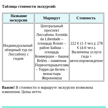
Таблица стоимости экскурсий:
Название
Маршрут
Стоимость
экскурсии
Центральный
проспект
Лиссабона Avenida
da Liberdade –
площадь Rossio –
222 € (1-3 чел.); 278
Индивидуальный
район Байша –
€ (4-6 чел.).
обзорный тур по
площадь
Включены услуги
Лиссабону с
Коммерции – башня
гида +
гидом
Belém – памятник
автосопровождение
Первооткрывателям
– Торри-ди-Белен –
монастырь
Жеронимуш
Важно!
В стоимости и маршруте экскурсии возможны
изменения. Цены нетто.