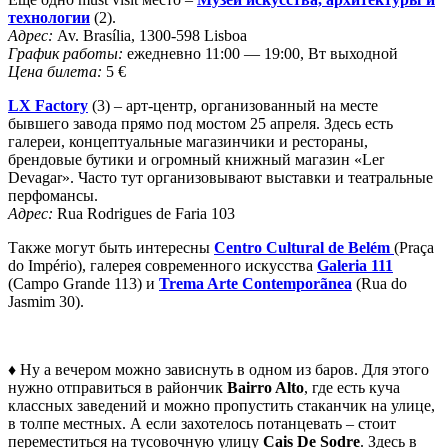
технологии
(2).
Адрес:
Av. Brasília, 1300-598 Lisboa
График работы:
ежедневно 11:00 — 19:00, Вт выходной
Цена билета:
5 €
LX Factory
(3) – арт-центр, организованный на месте
бывшего завода прямо под мостом 25 апреля. Здесь есть
галереи, концептуальные магазинчики и рестораны,
брендовые бутики и огромный книжный магазин «Ler
Devagar». Часто тут организовывают выставки и театральные
перфомансы.
Адрес:
Rua Rodrigues de Faria 103
Также могут быть интересны
Centro Cultural de Belém
(Praça
do Império), галерея современного искусства
Galeria 111
(Campo Grande 113) и
Trema Arte Contemporãnea
(Rua do
Jasmim 30).
♦ Ну а вечером можно зависнуть в одном из баров. Для этого
нужно отправиться в райончик
Bairro Alto
, где есть куча
классных заведений и можно пропустить стаканчик на улице,
в толпе местных. А если захотелось потанцевать – стоит
переместиться на тусовочную улицу
Cais De Sodre
. Здесь в