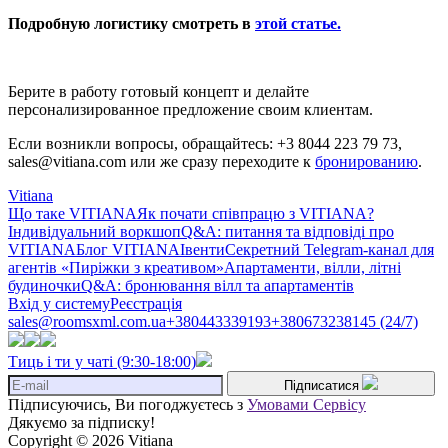
Подробную логистику смотреть в
этой статье.
Берите в работу готовый концепт и делайте
персонализированное предложение своим клиентам.
Если возникли вопросы, обращайтесь: +3 8044 223 79 73,
sales@vitiana.com или же сразу переходите к
бронированию
.
Vitiana
Що таке VITIANA
Як почати співпрацю з VITIANA?
Індивідуальний воркшоп
Q&A: питання та відповіді про
VITIANA
Блог VITIANA
Івенти
Секретний Telegram-канал для
агентів «Пиріжки з креативом»
Апартаменти, вілли, літні
будиночки
Q&A: бронювання вілл та апартаментів
Вхід у систему
Реєстрація
sales@roomsxml.com.ua
+380443339193
+380673238145 (24/7)
Тиць і ти у чаті (9:30-18:00)
Підписатися
Підписуючись, Ви погоджуєтесь з
Умовами Сервісу
Дякуємо за підписку!
Copyright © 2026 Vitiana