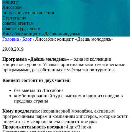
концепт
Лиссабон
популярные направления
Португалия
советы агентам
советы турагентам
Лиссабон: концепт «Даёшь молодежь»
Головна /
Блог /
Лиссабон: концепт «Даёшь молодежь»
29.08.2019
Программа «Даёшь молодежь»
– одна из коллекции
концептов туров от Vitiana с оригинальными тематическими
программами, разработанных с учётом типов туристов.
Концепт состоит из двух частей:
без выезда из Лиссабона
комбинированный тур с выездом в один из городов в
пределах страны
Кому предлагать:
неординарной молодёжи, активным
прогрессивным парам и компаниям хипстеров, которые хотят
получить самые яркие впечатления от поездки
Продолжительность поездки:
4 дня/3 ночи