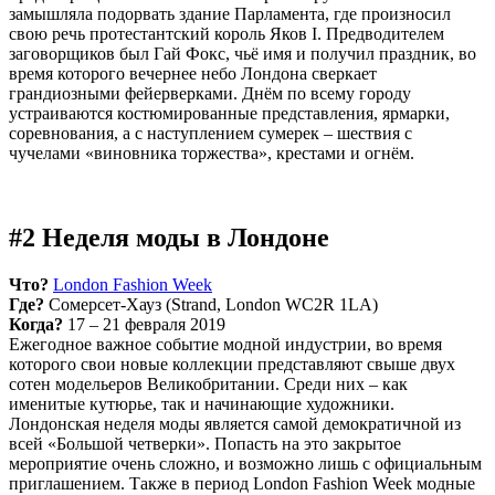
замышляла подорвать здание Парламента, где произносил
свою речь протестантский король Яков I. Предводителем
заговорщиков был Гай Фокс, чьё имя и получил праздник, во
время которого вечернее небо Лондона сверкает
грандиозными фейерверками. Днём по всему городу
устраиваются костюмированные представления, ярмарки,
соревнования, а с наступлением сумерек – шествия с
чучелами «виновника торжества», крестами и огнём.
#2 Неделя моды в Лондоне
Что?
London Fashion Week
Где?
Сомерсет-Хауз (Strand, London WC2R 1LA)
Когда?
17 – 21 февраля 2019
Ежегодное важное событие модной индустрии, во время
которого свои новые коллекции представляют свыше двух
сотен модельеров Великобритании. Среди них – как
именитые кутюрье, так и начинающие художники.
Лондонская неделя моды является самой демократичной из
всей «Большой четверки». Попасть на это закрытое
мероприятие очень сложно, и возможно лишь с официальным
приглашением. Также в период London Fashion Week модные