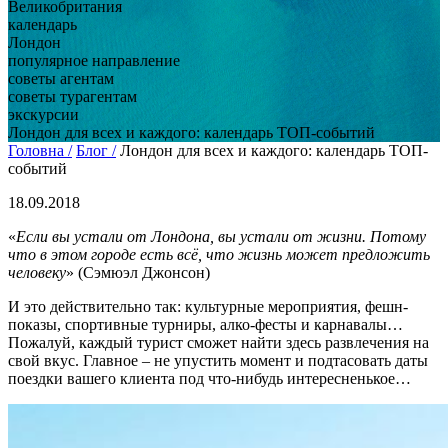
Великобритания
календарь
Лондон
популярное направление
советы агентам
советы турагентам
экскурсии
Лондон для всех и каждого: календарь ТОП-событий
Головна /
Блог /
Лондон для всех и каждого: календарь ТОП-
событий
18.09.2018
«
Если вы устали от Лондона, вы устали от жизни. Потому
что в этом городе есть всё, что жизнь может предложить
человеку
» (Сэмюэл Джонсон)
И это действительно так: культурные мероприятия, фешн-
показы, спортивные турниры, алко-фесты и карнавалы…
Пожалуй, каждый турист сможет найти здесь развлечения на
свой вкус. Главное – не упустить момент и подтасовать даты
поездки вашего клиента под что-нибудь интересненькое…