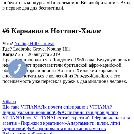
победитель конкурса «Пиво-чемпион Великобритании». Вход
в первые два дня бесплатный.
#6 Карнавал в Ноттинг-Хилле
Что?
Notting Hill Carnival
Где?
Ladbroke Grove, Notting Hill
Когда?
25 – 26 августа 2019
Праздник проводится в Лондоне с 1966 года. Ведущую роль в
нём занимают представители британской афро-карибской
общины. По зрелищности Ноттинг-Хиллский карнавал
способен потягаться с коллегой из Рио-де-Жанейро, а его
посещаемость уже пересекла рубеж в два миллиона человек.
Vitiana
Що таке VITIANA
Як почати співпрацю з VITIANA?
Індивідуальний воркшоп
Q&A: питання та відповіді про
VITIANA
Блог VITIANA
Івенти
Секретний Telegram-канал для
агентів «Пиріжки з креативом»
Апартаменти, вілли, літні
будиночки
Q&A: бронювання вілл та апартаментів
Вхід у систему
Реєстрація