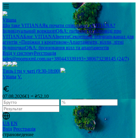
Vitiana
Що таке VITIANA
Як почати співпрацю з VITIANA?
Індивідуальний воркшоп
Q&A: питання та відповіді про
VITIANA
Блог VITIANA
Івенти
Секретний Telegram-канал для
агентів «Пиріжки з креативом»
Апартаменти, вілли, літні
будиночки
Q&A: бронювання вілл та апартаментів
Вхід у систему
Реєстрація
sales@roomsxml.com.ua
+380443339193
+380673238145 (24/7)
Тиць і ти у чаті (9:30-18:00)
Vitiana
V
.
07.08.2026
€1 = ₴52,10
UA
EN
Вхід
Реєстрація
cтрановедение