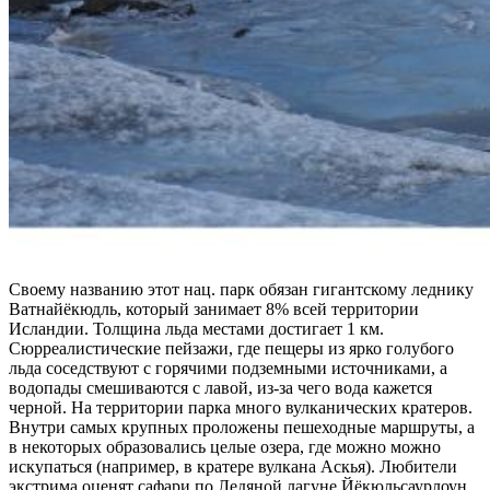
Своему названию этот нац. парк обязан гигантскому леднику
Ватнайёкюдль, который занимает 8% всей территории
Исландии. Толщина льда местами достигает 1 км.
Сюрреалистические пейзажи, где пещеры из ярко голубого
льда соседствуют с горячими подземными источниками, а
водопады смешиваются с лавой, из-за чего вода кажется
черной. На территории парка много вулканических кратеров.
Внутри самых крупных проложены пешеходные маршруты, а
в некоторых образовались целые озера, где можно можно
искупаться (например, в кратере вулкана Аскья). Любители
экстрима оценят сафари по Ледяной лагуне Йёкюльсаурлоун,