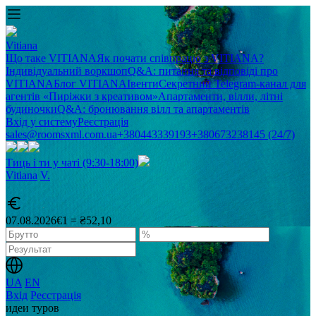
Vitiana
Що таке VITIANA
Як почати співпрацю з VITIANA?
Індивідуальний воркшоп
Q&A: питання та відповіді про
VITIANA
Блог VITIANA
Івенти
Секретний Telegram-канал для
агентів «Пиріжки з креативом»
Апартаменти, вілли, літні
будиночки
Q&A: бронювання вілл та апартаментів
Вхід у систему
Реєстрація
sales@roomsxml.com.ua
+380443339193
+380673238145 (24/7)
Тиць і ти у чаті (9:30-18:00)
Vitiana
V
.
07.08.2026
€1 = ₴52,10
UA
EN
Вхід
Реєстрація
идеи туров