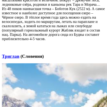
масштабами красотой и величием. Вокруг – дремучие леса,
ледниковые озёра, родники и каньоны рек Тара и Морача…
Из 48 пиков наивысшая точка – Боботов Кук (2522 м). А самое
известное и наиболее доступное для посещения озеро –
Чёрное озеро. В тёплое время года здесь можно ездить на
велосипедах, ходить по маршрутам, летать на параплане и
скалолазить, а зимой кататься на лыжах или сноуборде
(популярный горнолыжный курорт Жабляк входит в состав
нац. Парка). На автомобиле дорога сюда из Будвы составит
приблизительно 4-5 часов.
Триглав
(Словения)