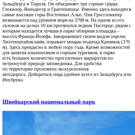
Зальцбурга и Тироля. Он объединяет три горные гряды:
Глоккнер, Венедигер и Грантешпице. Именно здесь находятся
самые высокие горы Восточных Альп. Пик Гросглоккнер
возвышается над уровнем моря на 3798 м. На одном из его
склонов на целых 10 км протянулся ледник Пастерце, рядом с
которым находится лучшая в парке обзорная площадка –
высота Франца-Йозефа. Завораживает своим видом ущелье
Лихтенштайнкламм, поражает мощью водопад Криммль (370
м). Здесь прекрасно в любую пору года. Кроме возможностей
для занятия альпинизмом и горным туризмом, в парке
есть большое количество прогулочных маршрутов по
нетронутой природе заповедника. Для удобства
по территории проложена экскурсионная
автодорога. Добираться сюда удобнее всего из Зальцбурга или
Инсбрука.
Швейцарский национальный парк