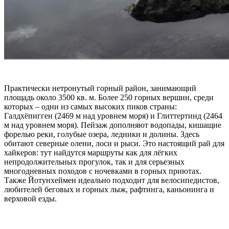
користування и Політикою конфіденційності
та даєте згоду на
використання файлів cookie і передачу своїх персональних
даних
*
Дізнатися більше!
Практически нетронутый горный район, занимающий
площадь около 3500 кв. м. Более 250 горных вершин, среди
которых – одни из самых высоких пиков страны:
Галдхëпигген (2469 м над уровнем моря) и Глиттертинд (2464
м над уровнем моря). Пейзаж дополняют водопады, кишащие
форелью реки, голубые озера, ледники и долины. Здесь
обитают северные олени, лоси и рыси. Это настоящий рай для
хайкеров: тут найдутся маршруты как для лёгких
непродолжительных прогулок, так и для серьезных
многодневных походов с ночевками в горных приютах.
Также Йотунхеймен идеально подходит для велосипедистов,
любителей беговых и горных лыж, рафтинга, каньонинга и
верховой езды.