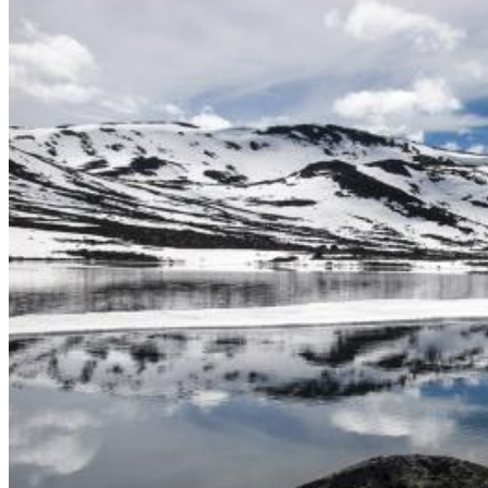
Не любите все ускладнювати?
Тоді підписуйтеся та дивуйтеся,
наскільки легко працювати
Електронна пошта
*
Ваше ім'я
Так, будь ласка, повідомляйте мене про новини, події та
пропозиції
*
Підписуючись на розсилку, ви погоджуєтесь з
Правилами