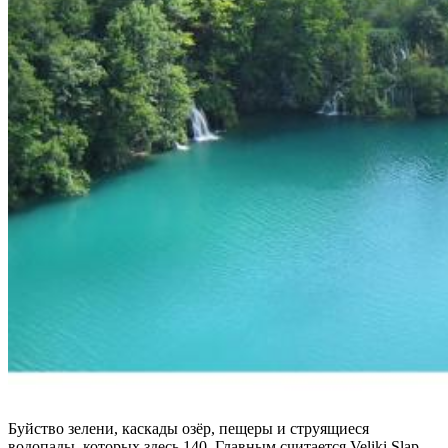
Буйство зелени, каскады озёр, пещеры и струящиеся
водопады, которых здесь 140. Главным считается Veliki Slap,