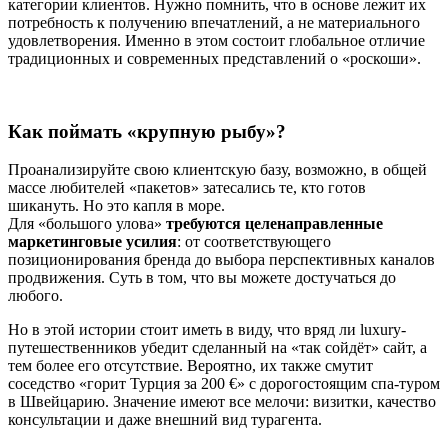
категории клиентов. Нужно помнить, что в основе лежит их
потребность к получению впечатлений, а не материального
удовлетворения. Именно в этом состоит глобальное отличие
традиционных и современных представлений о «роскоши».
Как поймать «крупную рыбу»?
Проанализируйте свою клиентскую базу, возможно, в общей
массе любителей «пакетов» затесались те, кто готов
шикануть. Но это капля в море.
Для «большого улова»
требуются целенаправленные
маркетинговые усилия
: от соответствующего
позиционирования бренда до выбора перспективных каналов
продвижения. Суть в том, что вы можете достучаться до
любого.
Но в этой истории стоит иметь в виду, что вряд ли luxury-
путешественников убедит сделанный на «так сойдёт» сайт, а
тем более его отсутствие. Вероятно, их также смутит
соседство «горит Турция за 200 €» с дорогостоящим спа-туром
в Швейцарию. Значение имеют все мелочи: визитки, качество
консультации и даже внешний вид турагента.