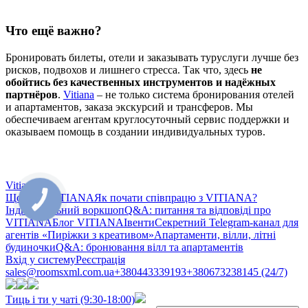
Что ещё важно?
Бронировать билеты, отели и заказывать туруслуги лучше без
рисков, подвохов и лишнего стресса. Так что, здесь
не
обойтись без качественных инструментов и надёжных
партнёров
.
Vitiana
– не только система бронирования отелей
и апартаментов, заказа экскурсий и трансферов. Мы
обеспечиваем агентам круглосуточный сервис поддержки и
оказываем помощь в создании индивидуальных туров.
Vitiana
Що таке VITIANA
Як почати співпрацю з VITIANA?
Індивідуальний воркшоп
Q&A: питання та відповіді про
VITIANA
Блог VITIANA
Івенти
Секретний Telegram-канал для
агентів «Пиріжки з креативом»
Апартаменти, вілли, літні
будиночки
Q&A: бронювання вілл та апартаментів
Вхід у систему
Реєстрація
sales@roomsxml.com.ua
+380443339193
+380673238145 (24/7)
Тиць і ти у чаті (9:30-18:00)