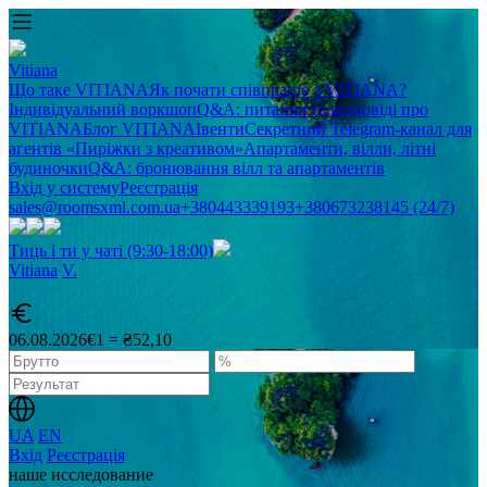
Vitiana
Що таке VITIANA
Як почати співпрацю з VITIANA?
Індивідуальний воркшоп
Q&A: питання та відповіді про
VITIANA
Блог VITIANA
Івенти
Секретний Telegram-канал для
агентів «Пиріжки з креативом»
Апартаменти, вілли, літні
будиночки
Q&A: бронювання вілл та апартаментів
Вхід у систему
Реєстрація
sales@roomsxml.com.ua
+380443339193
+380673238145 (24/7)
Тиць і ти у чаті (9:30-18:00)
Vitiana
V
.
06.08.2026
€1 = ₴52,10
UA
EN
Вхід
Реєстрація
наше исследование