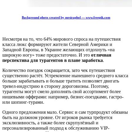
Background photo created by mrsiraphol — www.freepik.com
Несмотря на то, что 64% мирового спроса на путешествия
класса люкс формируют жители Северной Америки и
Западной Европы, в Украине желающих отдохнуть «на
широкую ногу» тоже предостаточно. И это
отличная
перспектива для турагентов в плане заработка
.
Количество поездок сокращается, зато чек путешествия
существенно растёт. Устремление нынешнего среднего класса
больше зарабатывать и больше тратить позволяет двигать
тревел-индустрию в сторону дороговизны. Поэтому,
турагенты могут смело дополнять свой ассортимент более
нишевыми офферами: например, бизнес-поездками, гастро-
или шопинг-турами.
Одного предложения мало. Сервис и сам турпродукт обязаны
быть на должном уровне. От игроков рынка требуется
эксклюзивность, а также более скрупулёзный и
персонализированный подход к обслуживанию VIP-