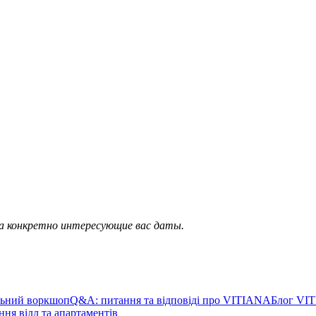
а конкретно интересующие вас даты.
льний воркшоп
Q&A: питання та відповіді про VITIANA
Блог VI
ня вілл та апартаментів