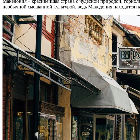
Македония – красивейшая страна с чудесной природой, горно
необычной смешанной культурой, ведь Македония находится на 