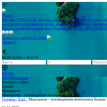
Vitiana
Що таке VITIANA
Як почати співпрацю з VITIANA?
Індивідуа
креативом»
Апартаменти, вілли, літні будиночки
Q&A: бронюван
Вхід у систему
Реєстрація
sales@roomsxml.com.ua
+38044333919
Тиць і ти у чаті (9:30-18:00)
Vitiana
V
.
06.08.2026
€1 = ₴52,10
UA
EN
Вхід
Реєстрація
Концепти турів
Країни
Македония
Македония – неизведанная жемчужина Балкан
Головна /
Блог /
Македония – неизведанная жемчужина Балкан