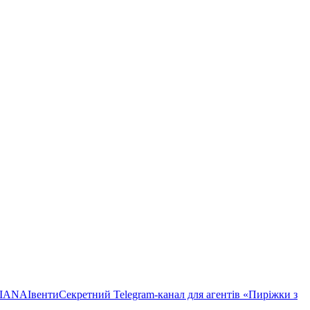
TIANA
Івенти
Секретний Telegram-канал для агентів «Пиріжки з