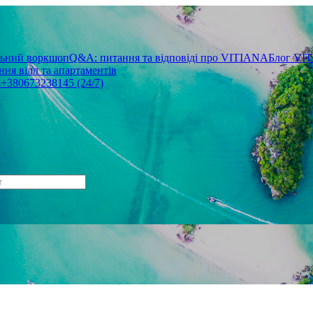
льний воркшоп
Q&A: питання та відповіді про VITIANA
Блог VI
ня вілл та апартаментів
3
+380673238145 (24/7)