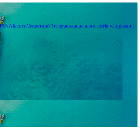
TIANA
Івенти
Секретний Telegram-канал для агентів «Пиріжки з