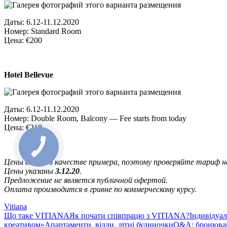
Даты: 6.12-11.12.2020
Номер: Standard Room
Цена: €200
Hotel Bellevue
Даты: 6.12-11.12.2020
Номер: Double Room, Balcony — Fee starts from today
Цена: €218
Цены взяты в качестве примера, поэтому проверяйте тариф н
Цены указаны
3.12.20
.
Предложение не является публичной офертой.
Оплата производится в гривне по коммерческому курсу.
Vitiana
Що таке VITIANA
Як почати співпрацю з VITIANA?
Індивідуа
креативом»
Апартаменти, вілли, літні будиночки
Q&A: бронюван