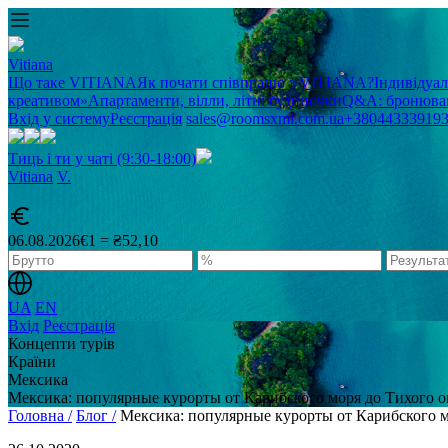
Vitiana
Що таке VITIANA
Як почати співпрацю з VITIANA?
Індивідуа
креативом»
Апартаменти, вілли, літні будиночки
Q&A: бронюван
Вхід у систему
Реєстрація
sales@roomsxml.com.ua
+38044333919
Тиць і ти у чаті (9:30-18:00)
Vitiana
V
.
06.08.2026
€1 = ₴52,10
UA
EN
Вхід
Реєстрація
Концепти турів
Країни
Мексика
Мексика: популярные курорты от Карибского моря до Тихого о
Головна /
Блог /
Мексика: популярные курорты от Карибского м