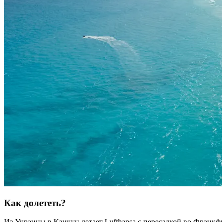
Как долететь?
Из Украины в Канкун летает Lufthansa с пересадкой во Франкф