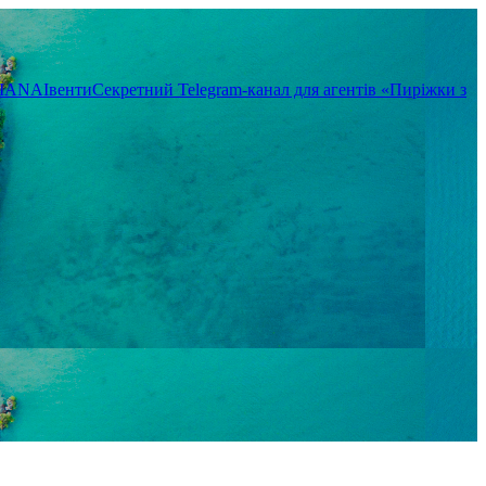
TIANA
Івенти
Секретний Telegram-канал для агентів «Пиріжки з