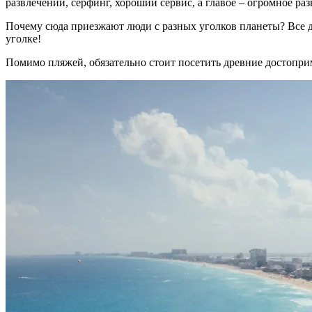
развлечений, серфинг, хороший сервис, а главое – огромное р
Почему сюда приезжают люди с разных уголков планеты? Все де
уголке!
Помимо пляжей, обязательно стоит посетить древние достопри