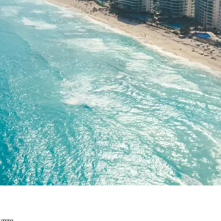
урте.