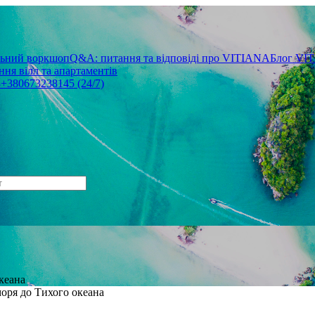
льний воркшоп
Q&A: питання та відповіді про VITIANA
Блог VI
ня вілл та апартаментів
3
+380673238145 (24/7)
кеана
оря до Тихого океана