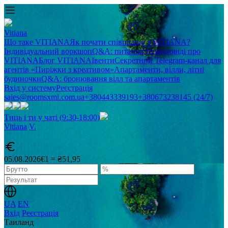
Vitiana
Що таке VITIANA
Як почати співпрацю з VITIANA?
Індивідуальний воркшоп
Q&A: питання та відповіді про
VITIANA
Блог VITIANA
Івенти
Секретний Telegram-канал для
агентів «Пиріжки з креативом»
Апартаменти, вілли, літні
будиночки
Q&A: бронювання вілл та апартаментів
Вхід у систему
Реєстрація
sales@roomsxml.com.ua
+380443339193
+380673238145 (24/7)
Тиць і ти у чаті (9:30-18:00)
Vitiana
V
.
05.08.2026
€1 = ₴51,95
UA
EN
Вхід
Реєстрація
Таиланд