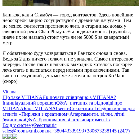
Бангкок, как и Стамбул — город контрастов. Здесь новейшие
небоскребы мирно сосуществуют с древними лачугами. Тем
не менее, считается престижно жить в старинных домах у
священной реки Chao Phraya. Эта недвижимость (трущобы,
иначе их не назвать) стоит чуть ли не 5000 $ за квадратный
метр.
Я обязательно буду возвращаться в Бангкок снова и снова.
Ведь за 2 дня ничего толком и не увидели. Самое интересное
впереди. После таких шальных выходных хотелось поскорее
лечь спать и выспаться перед новыми приключениями. Так
как на следующий день мы уже летели на остров Ко Чанг
(скоро).
Vitiana
Що таке VITIANA
Як почати співпрацю з VITIANA?
Індивідуальний воркшоп
Q&A: питання та відповіді про
VITIANA
Блог VITIANA
Івенти
Секретний Telegram-канал для
агентів «Пиріжки з креативом»
Апартаменти, вілли, літні
будиночки
Q&A: бронювання вілл та апартаментів
Вхід у систему
Реєстрація
sales@roomsxml.com.ua
+380443339193
+380673238145 (24/7)