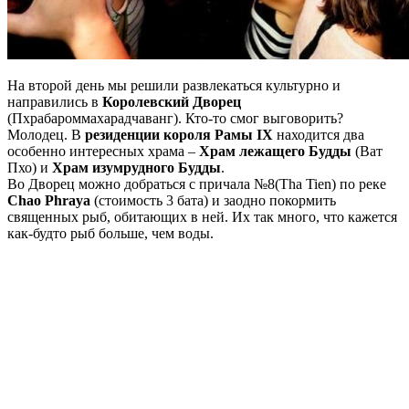
На второй день мы решили развлекаться культурно и
направились в
Королевский Дворец
(Пхрабароммахарадчаванг). Кто-то смог выговорить?
Молодец. В
резиденции короля Рамы IX
находится два
особенно интересных храма –
Храм лежащего Будды
(Ват
Пхо) и
Храм изумрудного Будды
.
Во Дворец можно добраться с причала №8(Tha Tien) по реке
Chao Phraya
(стоимость 3 бата) и заодно покормить
священных рыб, обитающих в ней. Их так много, что кажется
как-будто рыб больше, чем воды.