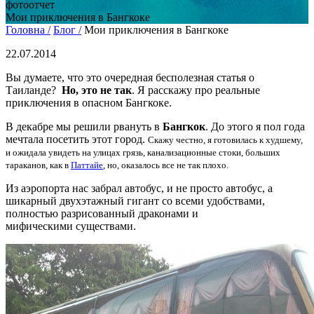
фотоотчет
Мои приключения в Бангкоке
Головна /
Блог /
Мои приключения в Бангкоке
22.07.2014
Вы думаете, что это очередная бесполезная статья о
Таиланде?
Но, это не так
. Я расскажу про реальные
приключения в опасном Бангкоке.
В декабре мы решили рвануть в
Бангкок
. До этого я пол года
мечтала посетить этот город.
Скажу честно, я готовилась к худшему,
и
ожидала увидеть на улицах грязь, канализационные стоки, б
ольших
тараканов, как в
Паттайе
, но,
оказалось все
не так плохо.
Из аэропорта нас забрал автобус, и не просто автобус, а
шикарный двухэтажный гигант со всеми удобствами,
полностью разрисованный драконами и
мифическими существами.