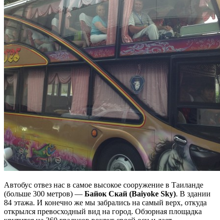
Не любите все ускладнювати?
Тоді підписуйтеся та дивуйтеся,
наскільки легко працювати
Електронна пошта
*
Ваше ім'я
Автобус отвез нас в самое высокое сооружение в Таиланде
(больше 300 метров) —
Байок Скай (Baiyoke Sky)
. В здании
84 этажа. И конечно же мы забрались на самый верх, откуда
открылся превосходный вид на город. Обзорная площадка
Так, будь ласка, повідомляйте мене про новини, події та