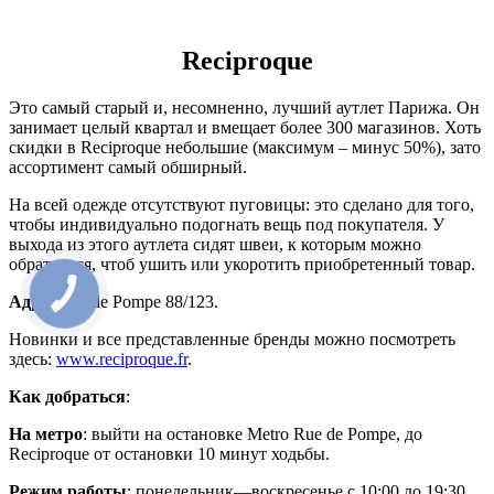
Reciproque
Это самый старый и, несомненно, лучший аутлет Парижа. Он
занимает целый квартал и вмещает более 300 магазинов. Хоть
скидки в Reciproque небольшие (максимум – минус 50%), зато
ассортимент самый обширный.
На всей одежде отсутствуют пуговицы: это сделано для того,
чтобы индивидуально подогнать вещь под покупателя. У
выхода из этого аутлета сидят швеи, к которым можно
обратиться, чтоб ушить или укоротить приобретенный товар.
Адрес
: rue de Pompe 88/123.
Новинки и все представленные бренды можно посмотреть
здесь:
www.reciproque.fr
.
Как добраться
:
На метро
: выйти на остановке Metro Rue de Pompe, до
Reciproque от остановки 10 минут ходьбы.
Режим работы
: понедельник—воскресенье с 10:00 до 19:30.