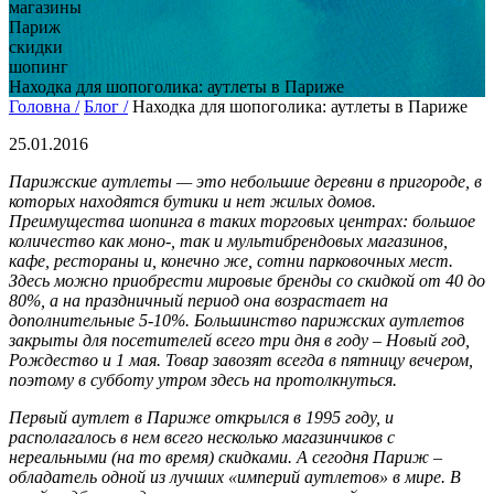
магазины
Париж
скидки
шопинг
Находка для шопоголика: аутлеты в Париже
Головна /
Блог /
Находка для шопоголика: аутлеты в Париже
25.01.2016
Парижские аутлеты — это небольшие деревни в пригороде, в
которых находятся бутики и нет жилых домов.
Преимущества шопинга в таких торговых центрах: большое
количество как моно-, так и мультибрендовых магазинов,
кафе, рестораны и, конечно же, сотни парковочных мест.
Здесь можно приобрести мировые бренды со скидкой от 40 до
80%, а на праздничный период она возрастает на
дополнительные 5-10%.
Большинство парижских аутлетов
закрыты для посетителей всего три дня в году – Новый год,
Рождество и 1 мая. Товар завозят всегда в пятницу вечером,
поэтому в субботу утром здесь на протолкнуться.
Первый аутлет в Париже открылся в 1995 году, и
располагалось в нем всего несколько магазинчиков с
нереальными (на то время) скидками. А сегодня Париж –
обладатель одной из лучших «империй аутлетов» в мире. В