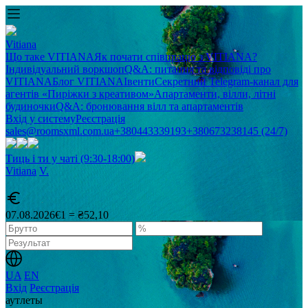
Vitiana
Що таке VITIANA
Як почати співпрацю з VITIANA?
Індивідуальний воркшоп
Q&A: питання та відповіді про
VITIANA
Блог VITIANA
Івенти
Секретний Telegram-канал для
агентів «Пиріжки з креативом»
Апартаменти, вілли, літні
будиночки
Q&A: бронювання вілл та апартаментів
Вхід у систему
Реєстрація
sales@roomsxml.com.ua
+380443339193
+380673238145 (24/7)
Тиць і ти у чаті (9:30-18:00)
Vitiana
V
.
07.08.2026
€1 = ₴52,10
UA
EN
Вхід
Реєстрація
аутлеты