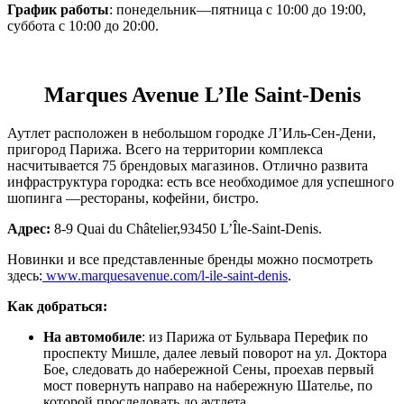
График работы
: понедельник—пятница с 10:00 до 19:00,
суббота с 10:00 до 20:00.
Marques Avenue L’Ile Saint-Denis
Аутлет расположен в небольшом городке Л’Иль-Сен-Дени,
пригород Парижа. Всего на территории комплекса
насчитывается 75 брендовых магазинов. Отлично развита
инфраструктура городка: есть все необходимое для успешного
шопинга —рестораны, кофейни, бистро.
Адрес
:
8-9 Quai du Châtelier,93450 L’Île-Saint-Denis.
Новинки и все представленные бренды можно посмотреть
здесь:
www.marquesavenue.com/l-ile-saint-denis
.
Как добраться:
На автомобиле
: из Парижа от Бульвара Перефик по
проспекту Мишле, далее левый поворот на ул. Доктора
Бое, следовать до набережной Сены, проехав первый
мост повернуть направо на набережную Шателье, по
которой проследовать до аутлета.