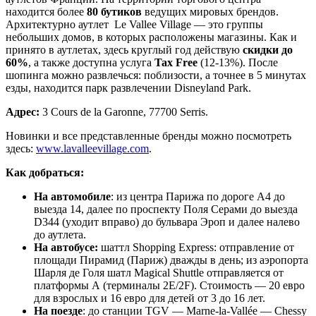
находится более
80 бутиков
ведущих мировых брендов.
Архитектурно аутлет Le Vallee Village —
это
группы
небольших домов, в которых расположены магазины. Как и
принято в аутлетах, здесь круглый год действую
скидки до
60%
, а также доступна услуга
Tax Free
(12-13%). После
шопинга можно развлечься: поблизости, а точнее в 5 минутах
езды, находится парк развлечении Disneyland Park.
Адрес
:
3 Cours de la Garonne, 77700 Serris.
Новинки и все представленные бренды можно посмотреть
здесь:
www.lavalleevillage.com
.
Как добраться:
На автомобиле
: из центра Парижа по дороге А4 до
выезда 14, далее по проспекту Поля Серами до выезда
D344 (уходит вправо) до бульвара Эроп и далее налево
до аутлета.
На автобусе:
шаттл Shopping Express: отправление от
площади Пирамид (Париж) дважды в день; из аэропорта
Шарля де Голя шатл Magical Shuttle отправляется от
платформы А (терминалы 2E/2F). Стоимость — 20 евро
для взрослых и 16 евро для детей от 3 до 16 лет.
На поезде
: до станции TGV — Marne-la-Vallée — Chessy