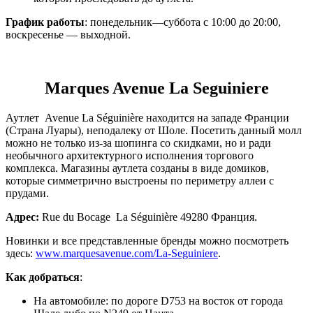
График работы
: понедельник—суббота с 10:00 до 20:00,
воскресенье — выходной.
Marques Avenue La Sеguiniеre
Аутлет Avenue La Séguinière находится на западе Франции
(Страна Луары), неподалеку от Шоле. Посетить данный молл
можно не только из-за шопинга со скидками, но и ради
необычного архитектурного исполнения торгового
комплекса. Магазины аутлета созданы в виде домиков,
которые симметрично выстроены по периметру аллеи с
прудами.
Адрес:
Rue du Bocage La Séguinière 49280 Франция.
Новинки и все представленные бренды можно посмотреть
здесь:
www.marquesavenue.com/La-Seguiniere
.
Как добраться
:
На автомобиле: по дороге D753 на восток от города