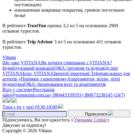
постояльцев)
изношенные ковровые покрытия, грязное постельное
бельё
В рейтинге
TrustYou
оценка 3,2 из 5 на основании 2969
отзывов туристов.
В рейтинге
Trip Advisor
3 из 5 на основании 411 отзывов
туристов.
Vitiana
Що таке VITIANA
Як почати співпрацю з VITIANA?
Індивідуальний воркшоп
Q&A: питання та відповіді про
VITIANA
Блог VITIANA
Івенти
Секретний Telegram-канал для
агентів «Пиріжки з креативом»
Апартаменти, вілли, літні
будиночки
Q&A: бронювання вілл та апартаментів
Вхід у систему
Реєстрація
sales@roomsxml.com.ua
+380443339193
+380673238145 (24/7)
Тиць і ти у чаті (9:30-18:00)
Підписатися
Підписуючись, Ви погоджуєтесь з
Умовами Сервісу
Дякуємо за підписку!
Copyright © 2026 Vitiana