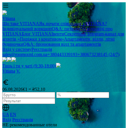
Vitiana
Що таке VITIANA
Як почати співпрацю з VITIANA?
Індивідуальний воркшоп
Q&A: питання та відповіді про
VITIANA
Блог VITIANA
Івенти
Секретний Telegram-канал для
агентів «Пиріжки з креативом»
Апартаменти, вілли, літні
будиночки
Q&A: бронювання вілл та апартаментів
Вхід у систему
Реєстрація
sales@roomsxml.com.ua
+380443339193
+380673238145 (24/7)
Тиць і ти у чаті (9:30-18:00)
Vitiana
V
.
06.08.2026
€1 = ₴52,10
UA
EN
Вхід
Реєстрація
НЕ рекомендованные отели