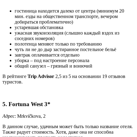
гостиница находится далеко от центра (минимум 20
мин. езды на общественном транспорте, вечером
добираться проблематично)
устаревшая обстановка
ужасная звукоизоляция (слышно каждый вздох из
соседних номеров)
полотенца меняют только по требованию
чуть ли не до дыр застиранное постельное бельё
завтрак оплачивается отдельно
уборка – под настроение персонала
общий санузел – грязный и вонючий
В рейтинге
Trip Advisor
2,5 из 5 на основании 19 отзывов
туристов.
5. Fortuna West 3*
Адрес
: Mrkvičkova, 2
В данном случае, удачным может быть только название отеля.
Также радует стоимость. Хотя, даже она не способна