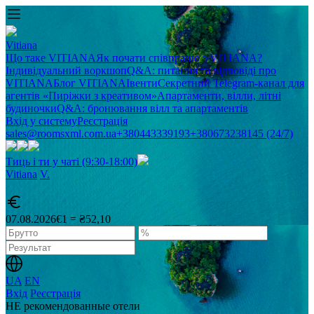
Vitiana
Що таке VITIANA
Як почати співпрацю з VITIANA?
Індивідуальний воркшоп
Q&A: питання та відповіді про
VITIANA
Блог VITIANA
Івенти
Секретний Telegram-канал для
агентів «Пиріжки з креативом»
Апартаменти, вілли, літні
будиночки
Q&A: бронювання вілл та апартаментів
Вхід у систему
Реєстрація
sales@roomsxml.com.ua
+380443339193
+380673238145 (24/7)
Тиць і ти у чаті (9:30-18:00)
Vitiana
V
.
07.08.2026
€1 = ₴52,10
UA
EN
Вхід
Реєстрація
НЕ рекомендованные отели