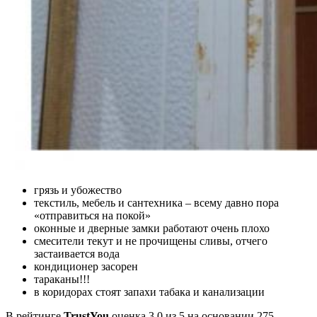
грязь и убожество
текстиль, мебель и сантехника – всему давно пора
«отправиться на покой»
оконные и дверные замки работают очень плохо
смесители текут и не прочищены сливы, отчего
застаивается вода
кондиционер засорен
тараканы!!!
в коридорах стоят запахи табака и канализации
В рейтинге
TrustYou
оценка 3,0 из 5 на основании 275