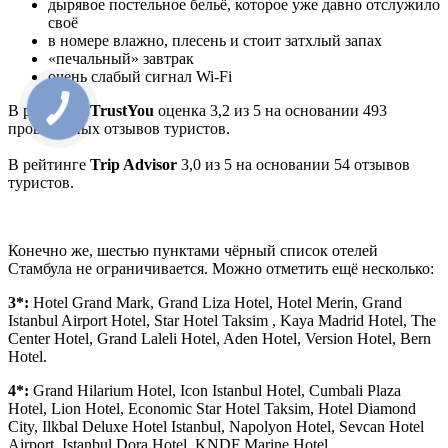
дырявое постельное бельё, которое уже давно отслужило
своё
в номере влажно, плесень и стоит затхлый запах
«печальный» завтрак
очень слабый сигнал Wi-Fi
В рейтинге
TrustYou
оценка 3,2 из 5 на основании 493
проверенных отзывов туристов.
В рейтинге
Trip Advisor
3,0 из 5 на основании 54 отзывов
туристов.
Конечно же, шестью пунктами чёрный список отелей
Стамбула не ограничивается. Можно отметить ещё несколько:
3*:
Hotel Grand Mark, Grand Liza Hotel, Hotel Merin, Grand
Istanbul Airport Hotel, Star Hotel Taksim , Kaya Madrid Hotel, The
Center Hotel, Grand Laleli Hotel, Aden Hotel, Version Hotel, Bern
Hotel.
4*:
Grand Hilarium Hotel, Icon Istanbul Hotel, Cumbali Plaza
Hotel, Lion Hotel, Economic Star Hotel Taksim, Hotel Diamond
City, Ilkbal Deluxe Hotel Istanbul, Napolyon Hotel, Sevcan Hotel
Airport, Istanbul Dora Hotel, KNDF Marine Hotel.