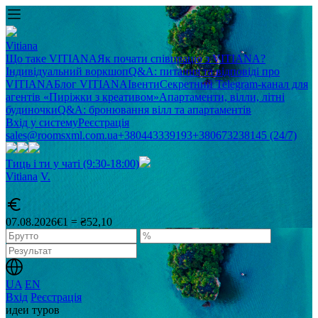
Vitiana
Що таке VITIANA
Як почати співпрацю з VITIANA?
Індивідуальний воркшоп
Q&A: питання та відповіді про
VITIANA
Блог VITIANA
Івенти
Секретний Telegram-канал для
агентів «Пиріжки з креативом»
Апартаменти, вілли, літні
будиночки
Q&A: бронювання вілл та апартаментів
Вхід у систему
Реєстрація
sales@roomsxml.com.ua
+380443339193
+380673238145 (24/7)
Тиць і ти у чаті (9:30-18:00)
Vitiana
V
.
07.08.2026
€1 = ₴52,10
UA
EN
Вхід
Реєстрація
идеи туров