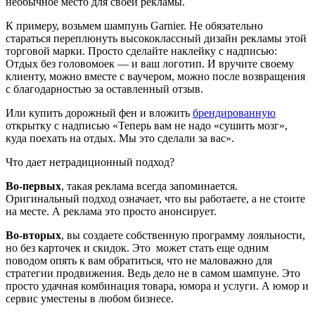
необычное место для своей рекламы.
К примеру, возьмем шампунь Garnier. Не обязательно
стараться переплюнуть высококлассный дизайн рекламы этой
торговой марки. Просто сделайте наклейку с надписью:
Отдых без головомоек — и ваш логотип. И вручите своему
клиенту, можно вместе с ваучером, можно после возвращения
с благодарностью за оставленный отзыв.
Или купить дорожный фен и вложить
брендированную
открытку с надписью «Теперь вам не надо «сушить мозг»,
куда поехать на отдых. Мы это сделали за вас».
Что дает нетрадиционный подход?
Во-первых
, такая реклама всегда запоминается.
Оригинальный подход означает, что вы работаете, а не стоите
на месте. А реклама это просто анонсирует.
Во-вторых
, вы создаете собственную программу лояльности,
но без карточек и скидок. Это может стать еще одним
поводом опять к вам обратиться, что не маловажно для
стратегии продвижения. Ведь дело не в самом шампуне. Это
просто удачная комбинация товара, юмора и услуги. А юмор и
сервис уместены в любом бизнесе.