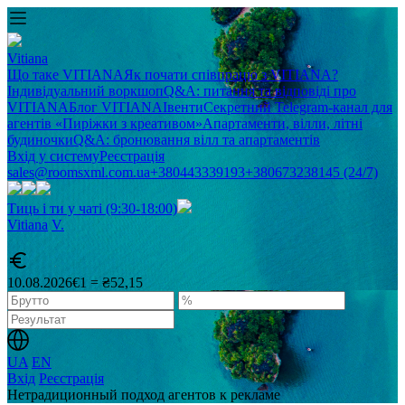
Vitiana
Що таке VITIANA
Як почати співпрацю з VITIANA?
Індивідуальний воркшоп
Q&A: питання та відповіді про
VITIANA
Блог VITIANA
Івенти
Секретний Telegram-канал для
агентів «Пиріжки з креативом»
Апартаменти, вілли, літні
будиночки
Q&A: бронювання вілл та апартаментів
Вхід у систему
Реєстрація
sales@roomsxml.com.ua
+380443339193
+380673238145 (24/7)
Тиць і ти у чаті (9:30-18:00)
Vitiana
V
.
10.08.2026
€1 = ₴52,15
UA
EN
Вхід
Реєстрація
Нетрадиционный подход агентов к рекламе