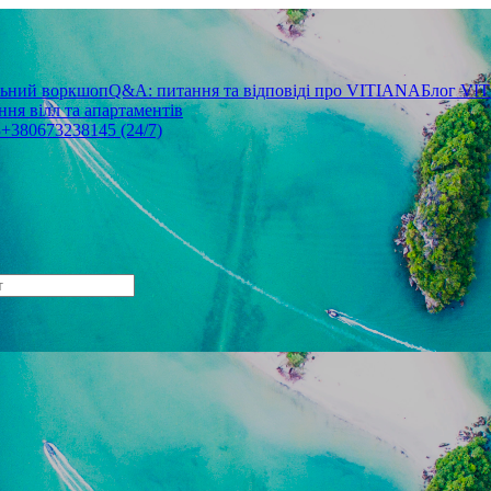
льний воркшоп
Q&A: питання та відповіді про VITIANA
Блог VI
ня вілл та апартаментів
3
+380673238145 (24/7)