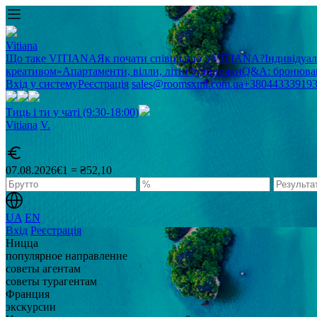
Vitiana
Що таке VITIANA
Як почати співпрацю з VITIANA?
Індивідуа
креативом»
Апартаменти, вілли, літні будиночки
Q&A: бронюван
Вхід у систему
Реєстрація
sales@roomsxml.com.ua
+38044333919
Тиць і ти у чаті (9:30-18:00)
Vitiana
V
.
07.08.2026
€1 = ₴52,10
UA
EN
Вхід
Реєстрація
Ницца
популярное направление
советы агентам
советы турагентам
Франция
экскурсии