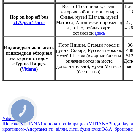
Всего 14 остановок, среди
1 де
которых район и монастырь
– 23
Hop on hop off bus
Симье, музей Шагала, музей
«L’Open Tour»
Матисса, Английский променад
2 д
и др. Подробная карта
– 26
остановок
здесь
Порт Ниццы, Старый город и
30
Индивидуальная авто-
руины Собора, Русская церковь,
438
пешеходная обзорная
музей Шагала (входные билеты
512
экскурсия с гидом
оплачиваются на месте
Доп
«Тур по Ницце»
дополнительно), музей Матисса
час
(
Vitiana
)
(бесплатно).
Vitiana
Що таке VITIANA
Як почати співпрацю з VITIANA?
Індивідуа
креативом»
Апартаменти, вілли, літні будиночки
Q&A: бронюван