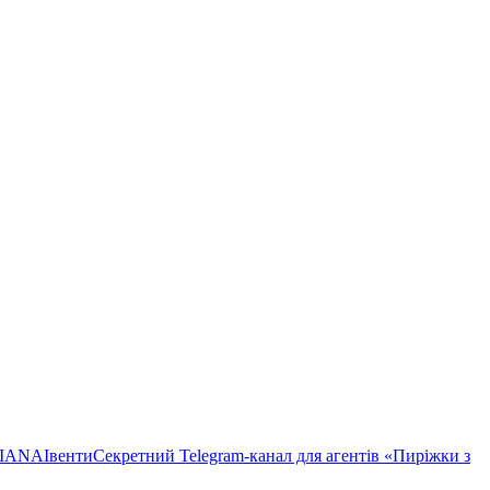
TIANA
Івенти
Секретний Telegram-канал для агентів «Пиріжки з