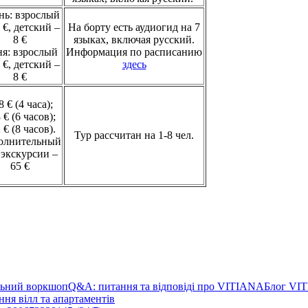
нь: взрослый
 €, детский –
На борту есть аудиогид на 7
8 €
языках, включая русский.
ня: взрослый
Информация по расписанию
 €, детский –
здесь
8 €
8 € (4 часа);
 € (6 часов);
 € (8 часов).
Тур рассчитан на 1-8 чел.
олнительный
 экскурсии –
65 €
льний воркшоп
Q&A: питання та відповіді про VITIANA
Блог VI
ня вілл та апартаментів