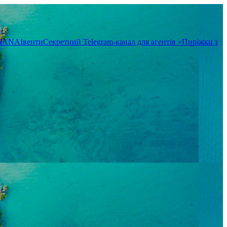
TIANA
Івенти
Секретний Telegram-канал для агентів «Пиріжки з