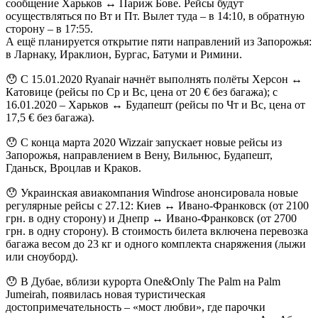
сообщение Харьков ↔ Париж Бове. Рейсы будут
осуществляться по Вт и Пт. Вылет туда – в 14:10, в обратную
сторону – в 17:55.
А ещё планируется открытие пяти направлений из Запорожья:
в Ларнаку, Ираклион, Бургас, Батуми и Римини.
😯 С 15.01.2020 Ryanair начнёт выполнять полёты Херсон ↔
Катовице (рейсы по Ср и Вс, цена от 20 € без багажа); с
16.01.2020 – Харьков ↔ Будапешт (рейсы по Чт и Вс, цена от
17,5 € без багажа).
😯 С конца марта 2020 Wizzair запускает новые рейсы из
Запорожья, направлением в Вену, Вильнюс, Будапешт,
Гданьск, Вроцлав и Краков.
😯 Украинская авиакомпания Windrose анонсировала новые
регулярные рейсы с 27.12: Киев ↔ Ивано-Франковск (от 2100
грн. в одну сторону) и Днепр ↔ Ивано-Франковск (от 2700
грн. в одну сторону). В стоимость билета включена перевозка
багажа весом до 23 кг и одного комплекта снаряжения (лыжи
или сноуборд).
😯 В Дубае, вблизи курорта One&Only The Palm на Palm
Jumeirah, появилась новая туристическая
достопримечательность – «мост любви», где парочки