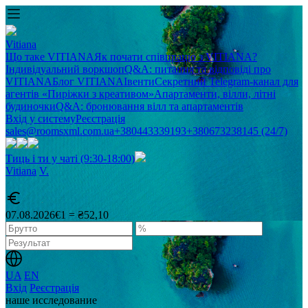
Vitiana
Що таке VITIANA
Як почати співпрацю з VITIANA?
Індивідуальний воркшоп
Q&A: питання та відповіді про
VITIANA
Блог VITIANA
Івенти
Секретний Telegram-канал для
агентів «Пиріжки з креативом»
Апартаменти, вілли, літні
будиночки
Q&A: бронювання вілл та апартаментів
Вхід у систему
Реєстрація
sales@roomsxml.com.ua
+380443339193
+380673238145 (24/7)
Тиць і ти у чаті (9:30-18:00)
Vitiana
V
.
07.08.2026
€1 = ₴52,10
UA
EN
Вхід
Реєстрація
наше исследование