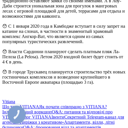
традиционно оставляют замки со своими именами. А в Абу-
Даби строится уникальная зона для прогулок в мангровых
лесах с игровой площадкой для детей, террасами для отдыха и
возможностями для каякинга.
😯 С 1 января 2020 года в Камбодже вступает в силу запрет на
катание на слонах, в частности в знаменитый храмовый
комплекс Ангкор-Ват, что является одним из самых
популярных туристических развлечений.
😯 Власти Сардинии планируют сделать платным пляж Ла-
Пелоза (La Pelosa). Летом 2020 входной билет будет стоить от
4 € в день.
😯 В городе Трускавец планируется строительство трёх новых
гостиничных комплексов и возведение крупнейшего в
Восточной Европе аквапарка (площадью 3 га).
Vitiana
Що таке VITIANA
Як почати співпрацю з VITIANA?
Індивідуальний воркшоп
Q&A: питання та відповіді про
КНОПКА
VITIANA
Блог VITIANA
Івенти
Секретний Telegram-канал для
ЗВ'ЯЗКУ
агентів «Пиріжки з креативом»
Апартаменти, вілли, літні
будиночки
Q&A: бронювання вілл та апартаментів