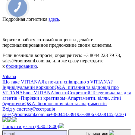
Подробная логистика
здесь
.
Берите в работу готовый концепт и делайте
персонализированное предложение своим клиентам.
Если возникли вопросы, обращайтесь: +3 8044 223 79 73,
sales@roomsxml.com.ua, или же сразу переходите
к
бронированию
.
Vitiana
Що таке VITIANA
Як почати співпрацю з VITIANA?
Індивідуальний воркшоп
Q&A: питання та відповіді про
VITIANA
Блог VITIANA
Івенти
Секретний Telegram-канал для
агентів «Пиріжки з креативом»
Апартаменти, вілли, літні
будиночки
Q&A: бронювання вілл та апартаментів
Вхід у систему
Реєстрація
sales@roomsxml.com.ua
+380443339193
+380673238145 (24/7)
Тиць і ти у чаті (9:30-18:00)
Підписатися