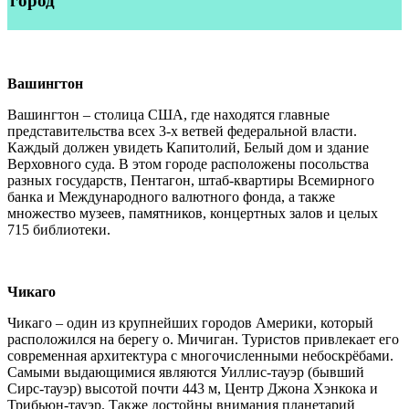
город
Вашингтон
Вашингтон – столица США, где находятся главные
представительства всех 3-х ветвей федеральной власти.
Каждый должен увидеть Капитолий, Белый дом и здание
Верховного суда. В этом городе расположены посольства
разных государств, Пентагон, штаб-квартиры Всемирного
банка и Международного валютного фонда, а также
множество музеев, памятников, концертных залов и целых
715 библиотеки.
Чикаго
Чикаго – один из крупнейших городов Америки, который
расположился на берегу о. Мичиган. Туристов привлекает его
современная архитектура с многочисленными небоскрёбами.
Самыми выдающимися являются Уиллис-тауэр (бывший
Сирс-тауэр) высотой почти 443 м, Центр Джона Хэнкока и
Трибьюн-тауэр. Также достойны внимания планетарий