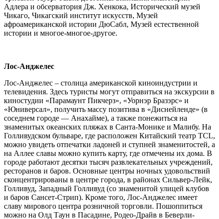
Адлера и обсерватория Дж. Хенкока, Исторический музей
Чикаго, Чикагский институт искусств, Музей
афроамериканской истории ДюСабл, Музей естественной
истории и многое-многое-другое.
Лос-Анджелес
Лос-Анджелес – столица американской киноиндустрии и
телевидения. Здесь туристы могут отправиться на экскурсии в
киностудии «Парамаунт Пикчерз», «Уорнэр Бразэрс» и
«Юниверсал», получить массу позитива в «Диснейленде» (в
соседнем городе — Анахайме), а также понежиться на
знаменитых океанских пляжах в Санта-Монике и Малибу. На
Голливудском бульваре, где расположен Китайский театр TCL,
можно увидеть отпечатки ладоней и ступней знаменитостей, а
на Аллее славы можно купить карту, где отмечены их дома. В
городе работают десятки тысяч развлекательных учреждений,
ресторанов и баров. Основные центры ночных удовольствий
сконцентрированы в центре города, в районах Сильвер-Лейк,
Голливуд, Западный Голливуд (со знаменитой улицей клубов
и баров Сансет-Стрип). Кроме того, Лос-Анджелес имеет
славу мирового центра розничной торговли. Пошоппиться
можно на Олд Таун в Пасадине, Родео-Драйв в Беверли-