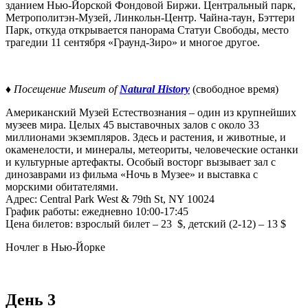
зданием Нью-Йорской Фондовой Биржи. Центральный парк,
Метрополитэн-Музей, Линкольн-Центр. Чайна-таун, Бэттери
Парк, откуда открывается панорама Статуи Свободы, место
трагедии 11 сентября «Граунд-Зиро» и многое другое.
♦
Посещение Museum of
Natural History
(свободное время)
Американский Музей Естествознания – один из крупнейших
музеев мира. Целых 45 выставочных залов с около 33
миллионами экземпляров. Здесь и растения, и животные, и
окаменелости, и минералы, метеориты, человеческие останки
и культурные артефакты. Особый восторг вызывает зал с
динозаврами из фильма «Ночь в Музее» и выставка с
морскими обитателями.
Адрес: Central Park West & 79th St, NY 10024
График работы: ежедневно 10:00-17:45
Цена билетов: взрослый билет – 23 $, детский (2-12) – 13 $
Ночлег в Нью-Йорке
День 3