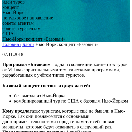
идеи туров
концепт
Нью-Йорк
популярное направление
советы агентам
советы турагентам
США
Нью-Йорк: концепт «Базовый»
Головна /
Блог /
Нью-Йорк: концепт «Базовый»
07.11.2018
Программа «Базовая»
– одна из коллекции концептов туров
от Vitiana с оригинальными тематическими программами,
разработанных с учётом типов туристов.
Базовый концепт состоит из двух частей:
без выезда из Нью-Йорка
комбинированный тур по США с базовым Нью-Йорком
Кому предлагать:
туристам, которые ещё не бывали в Нью-
Йорке. Так они познакомятся с основными
достопримечательностями города и наметят себе новые
маршруты, которые будут осваивать в следующий раз.