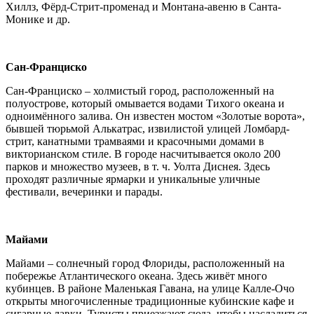
Хиллз, Фёрд-Стрит-променад и Монтана-авеню в Санта-
Монике и др.
Сан-Франциско
Сан-Франциско – холмистый город, расположенный на
полуострове, который омывается водами Тихого океана и
одноимённого залива. Он известен мостом «Золотые ворота»,
бывшей тюрьмой Алькатрас, извилистой улицей Ломбард-
стрит, канатными трамваями и красочными домами в
викторианском стиле. В городе насчитывается около 200
парков и множество музеев, в т. ч. Уолта Диснея. Здесь
проходят различные ярмарки и уникальные уличные
фестивали, вечеринки и парады.
Майами
Майами – солнечный город Флориды, расположенный на
побережье Атлантического океана. Здесь живёт много
кубинцев. В районе Маленькая Гавана, на улице Калле-Очо
открыты многочисленные традиционные кубинские кафе и
сигарные лавки. Туристы приезжают сюда, чтобы насладиться