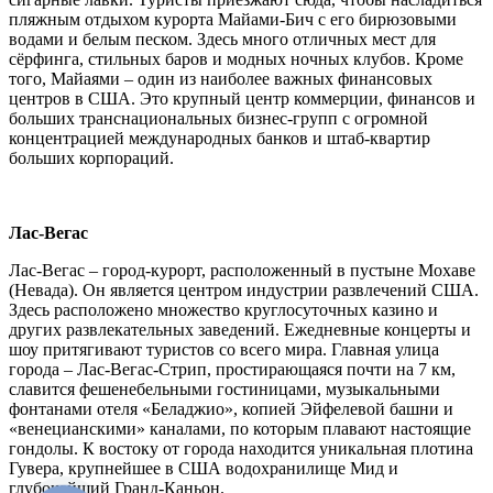
пляжным отдыхом курорта Майами-Бич с его бирюзовыми
водами и белым песком. Здесь много отличных мест для
сёрфинга, стильных баров и модных ночных клубов. Кроме
того, Майаями – один из наиболее важных финансовых
центров в США. Это крупный центр коммерции, финансов и
больших транснациональных бизнес-групп с огромной
концентрацией международных банков и штаб-квартир
больших корпораций.
Лас-Вегас
Лас-Вегас – город-курорт, расположенный в пустыне Мохаве
(Невада). Он является центром индустрии развлечений США.
Здесь расположено множество круглосуточных казино и
других развлекательных заведений. Ежедневные концерты и
шоу притягивают туристов со всего мира. Главная улица
города – Лас-Вегас-Стрип, простирающаяся почти на 7 км,
славится фешенебельными гостиницами, музыкальными
фонтанами отеля «Беладжио», копией Эйфелевой башни и
«венецианскими» каналами, по которым плавают настоящие
гондолы. К востоку от города находится уникальная плотина
Гувера, крупнейшее в США водохранилище Мид и
глубочайший Гранд-Каньон.