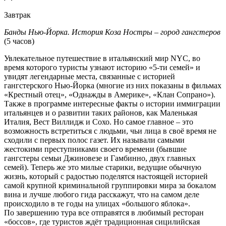
Завтрак
Банды Нью-Йорка. История Коза Ностры – город гангстеров
(5 часов)
Увлекательное путешествие в итальянский мир NYC, во
время которого туристы узнают историю «5-ти семей» и
увидят легендарные места, связанные с историей
гангстерского Нью-Йорка (многие из них показаны в фильмах
«Крестный отец», «Однажды в Америке», «Клан Сопрано»).
Также в программе интересные факты о истории иммиграции
итальянцев и о развитии таких районов, как Маленькая
Италия, Вест Виллидж и Сохо. Но самое главное – это
возможность встретиться с людьми, чьи лица в своё время не
сходили с первых полос газет. Их называли самыми
жестокими преступниками своего времени (бывшие
гангстеры семьи Джиновезе и Гамбинно, двух главных
семей). Теперь же это милые старики, ведущие обычную
жизнь, который с радостью поделятся настоящей историей
самой крупной криминальной группировки мира за бокалом
вина и лучше любого гида расскажут, что на самом деле
происходило в те годы на улицах «большого яблока».
По завершению тура все отправятся в любимый ресторан
«боссов», где туристов ждёт традиционная сицилийская