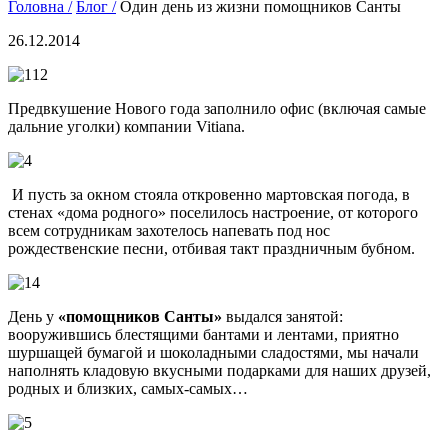
Головна /
Блог /
Один день из жизни помощников Санты
26.12.2014
Предвкушение Нового года заполнило офис (включая самые
дальние уголки) компании Vitiana.
И пусть за окном стояла откровенно мартовская погода, в
стенах «дома родного» поселилось настроение, от которого
всем сотрудникам захотелось напевать под нос
рождественские песни, отбивая такт праздничным бубном.
День у
«помощников Санты»
выдался занятой:
вооружившись блестящими бантами и лентами, приятно
шуршащей бумагой и шоколадными сладостями, мы начали
наполнять кладовую вкусными подарками для наших друзей,
родных и близких, самых-самых…