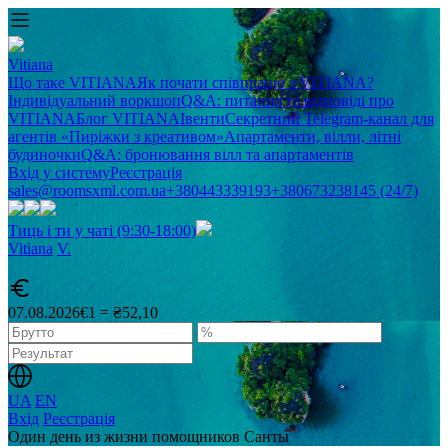
Vitiana
Що таке VITIANA
Як почати співпрацю з VITIANA?
Індивідуальний воркшоп
Q&A: питання та відповіді про
VITIANA
Блог VITIANA
Івенти
Секретний Telegram-канал для
агентів «Пиріжки з креативом»
Апартаменти, вілли, літні
будиночки
Q&A: бронювання вілл та апартаментів
Вхід у систему
Реєстрація
sales@roomsxml.com.ua
+380443339193
+380673238145 (24/7)
Тиць і ти у чаті (9:30-18:00)
Vitiana
V
.
07.08.2026
€1 = ₴52,10
UA
EN
Вхід
Реєстрація
Один день из жизни помощников Санты