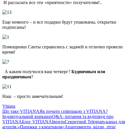
И рассылать все эти «приятности» получателям!..
Еще немного – и все подарки будут упакованы, открытки
подписаны!
Помощники Санты справились с задачей и отлично провели
время!
А каким получился ваш четверг?
Будничным или
праздничным
?
Наш – просто замечательным!
Vitiana
Що таке VITIANA
Як почати співпрацю з VITIANA?
Індивідуальний воркшоп
Q&A: питання та відповіді про
VITIANA
Блог VITIANA
Івенти
Секретний Telegram-канал для
агентів «Пиріжки з креативом»
Апартаменти, вілли, літні