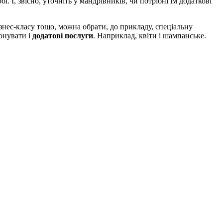
і. І, звісно, уточніть у мандрівників, чи потрібні їм додаткові
ізнес-класу тощо, можна обрати, до прикладу, спеціальну
онувати і
додатові послуги
. Наприклад, квіти і шампанське.