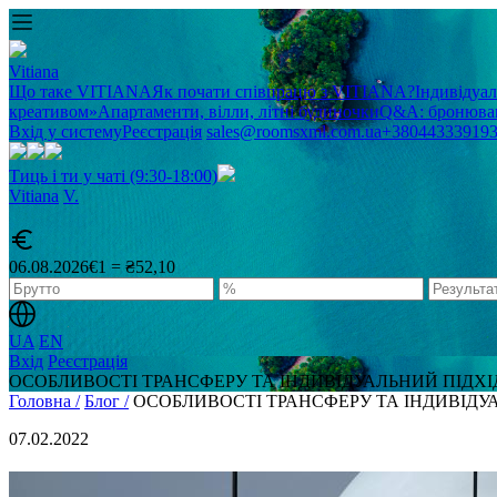
Vitiana
Що таке VITIANA
Як почати співпрацю з VITIANA?
Індивідуа
креативом»
Апартаменти, вілли, літні будиночки
Q&A: бронюван
Вхід у систему
Реєстрація
sales@roomsxml.com.ua
+38044333919
Тиць і ти у чаті (9:30-18:00)
Vitiana
V
.
06.08.2026
€1 = ₴52,10
UA
EN
Вхід
Реєстрація
ОСОБЛИВОСТІ ТРАНСФЕРУ ТА ІНДИВІДУАЛЬНИЙ ПІДХ
Головна /
Блог /
ОСОБЛИВОСТІ ТРАНСФЕРУ ТА ІНДИВІДУ
07.02.2022