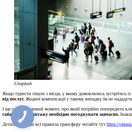
Unsplash
Якщо туристи пішли з місця, у якому домовлялись зустрітись і
від послуг.
Жодної компенсації у такому випадку їм не нададуть
І ще один важливий момент, про який потрібно попередити клієн
габаритного вантажу необхідно погоджувати завчасно.
Інакш
Детальніше про всі правила трансферу читайте тут
https://vitian