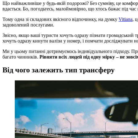
Що найважливіше у будь-якій подорожі? Без сумніву, це комфо
вдасться. Бо, погодьтесь, малоймовірно, що хтось бажає під ча
Тому одна зі складових якісного відпочинку, на думку
Vitiana
, 
задоволений послугами.
Звісно, якщо ваші туристи хочуть одразу пізнати громадський т
хочуть одразу кинути валізи у номер, і помчати досліджувати 
Ми у цьому питанні дотримуємось індивідуального підходу. При 
багато чинників.
Рівняти всіх людей під одну мірку – не зовс
Від чого залежить тип трансферу