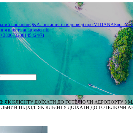
льний воркшоп
Q&A: питання та відповіді про VITIANA
Блог VI
ня вілл та апартаментів
3
+380673238145 (24/7)
ІД: ЯК КЛІЄНТУ ДОЇХАТИ ДО ГОТЕЛЮ ЧИ АЕРОПОРТУ
АЛЬНИЙ ПІДХІД: ЯК КЛІЄНТУ ДОЇХАТИ ДО ГОТЕЛЮ Ч