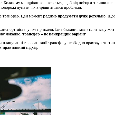
рт. Кожному мандрівникові хочеться, щоб від поїздки залишилис
с подорожі думати, як вирішити якісь проблеми.
це трансфер. Цей момент
радимо продумати дуже ретельно
. Щоб
ранспорт міста, у яке приїхали, їхнє бажання має втілитись у жи
нову локацію,
трансфер – це найкращий варіант.
плануванні та організації трансферу необхідно враховувати тип в
ім правильний підхід.