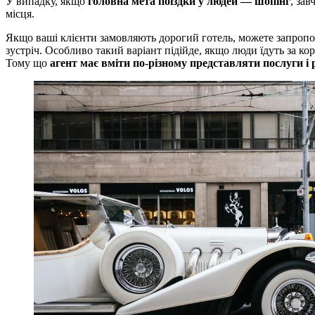
У випадку, якщо
головна мета поїздки у людей — шопінг
, зав
місця.
Якщо ваші клієнти замовляють дорогий готель, можете запропону
зустріч. Особливо такий варіант підійде, якщо люди їдуть за ко
Тому що
агент має вміти по-різному представляти послуги і 