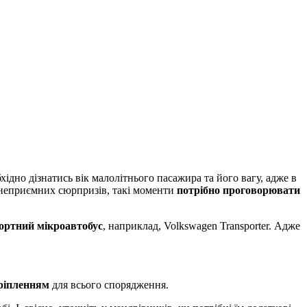
хідно дізнатись вік малолітнього пасажира та його вагу, адже в
о неприємних сюрпризів, такі моменти
потрібно проговорювати
ортний мікроавтобус
, наприклад, Volkswagen Transporter. Адже
кріпленням
для всього спорядження.