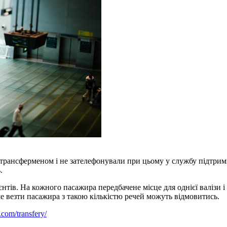
з трансферменом і не зателефонували при цьому у службу підтрим
.
тів. На кожного пасажира передбачене місце для однієї валізи і
е везти пасажира з такою кількістю речей можуть відмовитись.
a.com/transfery/