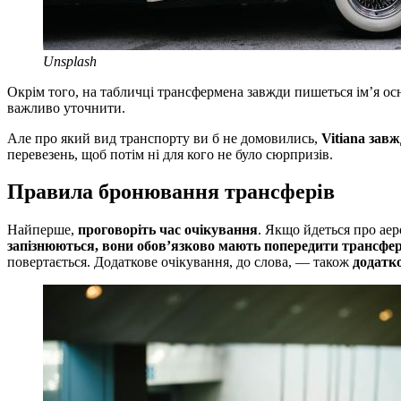
Unsplash
Окрім того, на табличці трансфермена завжди пишеться ім’я осн
важливо уточнити.
Але про який вид транспорту ви б не домовились,
Vitiana зав
перевезень, щоб потім ні для кого не було сюрпризів.
Правила бронювання трансферів
Найперше,
проговоріть час очікування
. Якщо йдеться про аер
запізнюються, вони обов’язково мають попередити трансфе
повертається. Додаткове очікування, до слова, — також
додатк