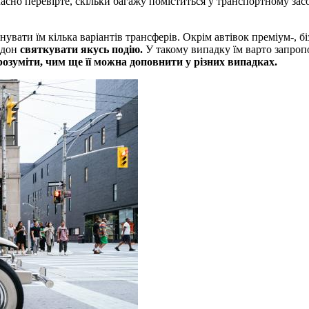
часно перевірте, скільки багажу поміститься у транспортному засоб
вати їм кілька варіантів трансферів. Окрім автівок преміум-, б
рдон
святкувати якусь подію.
У такому випадку їм варто запроп
розуміти, чим ще її можна доповнити у різних випадках.