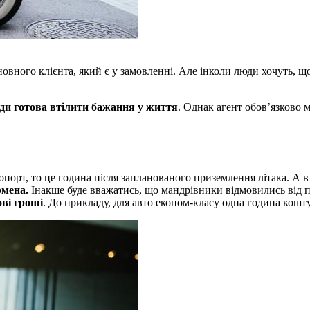
овного клієнта, який є у замовленні. Але інколи люди хочуть, щ
жди готова втілити бажання у життя
. Однак агент обов’язково 
опорт, то це година після запланованого приземлення літака. А в 
рмена.
Інакше буде вважатись, що мандрівники відмовились від по
ові гроші
. До прикладу, для авто економ-класу одна година кошту