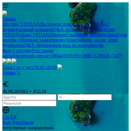
Vitiana
Що таке VITIANA
Як почати співпрацю з VITIANA?
Індивідуальний воркшоп
Q&A: питання та відповіді про
VITIANA
Блог VITIANA
Івенти
Секретний Telegram-канал для
агентів «Пиріжки з креативом»
Апартаменти, вілли, літні
будиночки
Q&A: бронювання вілл та апартаментів
Вхід у систему
Реєстрація
sales@roomsxml.com.ua
+380443339193
+380673238145 (24/7)
Тиць і ти у чаті (9:30-18:00)
Vitiana
V
.
06.08.2026
€1 = ₴52,10
UA
EN
Вхід
Реєстрація
популярные направления