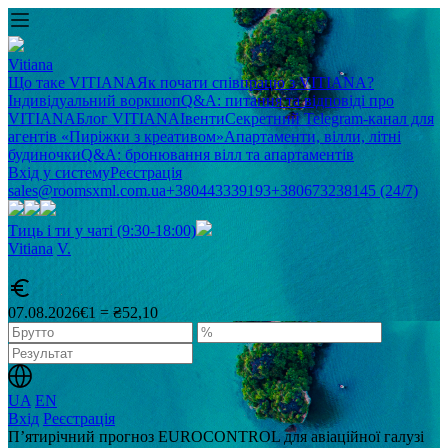
Vitiana
Що таке VITIANA
Як почати співпрацю з VITIANA?
Індивідуальний воркшоп
Q&A: питання та відповіді про
VITIANA
Блог VITIANA
Івенти
Секретний Telegram-канал для
агентів «Пиріжки з креативом»
Апартаменти, вілли, літні
будиночки
Q&A: бронювання вілл та апартаментів
Вхід у систему
Реєстрація
sales@roomsxml.com.ua
+380443339193
+380673238145 (24/7)
Тиць і ти у чаті (9:30-18:00)
Vitiana
V
.
07.08.2026
€1 = ₴52,10
UA
EN
Вхід
Реєстрація
П’ятирічний прогноз EUROCONTROL для авіаційної галузі