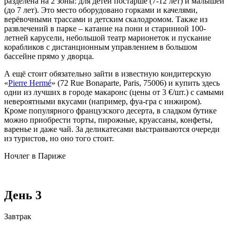
разделена на 2 зоны: для детей постарше (7-12 лет) и малышей
(до 7 лет). Это место оборудовано горками и качелями,
верёвочными трассами и детским скалодромом. Также из
развлечений в парке – катание на пони и старинной 100-
летней карусели, небольшой театр марионеток и пускание
корабликов с дистанционным управлением в большом
бассейне прямо у дворца.
А ещё стоит обязательно зайти в известную кондитерскую
«
Pierre Hermé
» (72 Rue Bonaparte, Paris, 75006) и купить здесь
одни из лучших в городе макаронс (цены от 3 €/шт.) с самыми
невероятными вкусами (например, фуа-гра с инжиром).
Кроме популярного французского десерта, в сладком бутике
можно приобрести торты, пирожные, круассаны, конфеты,
варенье и даже чай. За деликатесами выстраиваются очереди
из туристов, но оно того стоит.
Ночлег в Париже
День 3
Завтрак