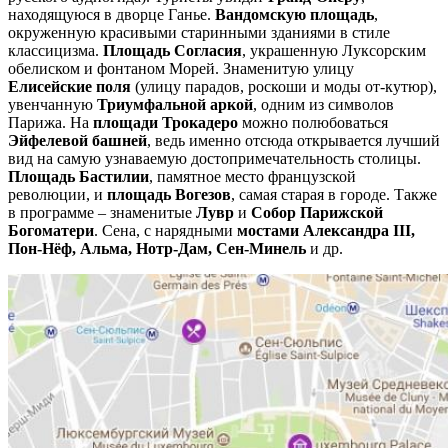
находящуюся в дворце Ганье.
Вандомскую площадь
,
окруженную красивыми старинными зданиями в стиле
классицизма.
Площадь Согласия
, украшенную Луксорским
обелиском и фонтаном Морей. Знаменитую улицу
Елисейские поля
(улицу парадов, роскоши и моды от-кутюр),
увенчанную
Триумфальной аркой
, одним из символов
Парижа. На
площади Трокадеро
можно полюбоваться
Эйфелевой башней
, ведь именно отсюда открывается лучший
вид на самую узнаваемую достопримечательность столицы.
Площадь Бастилии
, памятное место французской
революции, и
площадь Вогезов
, самая старая в городе. Также
в программе – знаменитые
Лувр
и
Собор Парижской
Богоматери
. Сена, с нарядными
мостами Александра III,
Пон-Нёф, Альма, Нотр-Дам, Сен-Минель
и др.