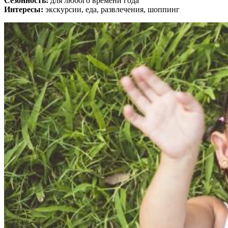
Сезонность:
для любого времени года
Интересы:
экскурсии, еда, развлечения, шоппинг
Не любите все ускладнювати?
Тоді підписуйтеся та дивуйтеся,
наскільки легко працювати
Електронна пошта
*
Ваше ім'я
Так, будь ласка, повідомляйте мене про новини, події та
пропозиції
*
Підписуючись на розсилку, ви погоджуєтесь з
Правилами
користування и Політикою конфіденційності
та даєте згоду на
використання файлів cookie і передачу своїх персональних
даних
*