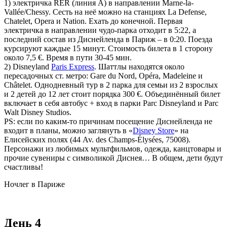
1) электричка RER (линия А) в направлении Marne-la-
Vallée/Chessy. Сесть на неё можно на станциях La Defense,
Chatelet, Opera и Nation. Ехать до конечной. Первая
электричка в направлении чудо-парка отходит в 5:22, а
последний состав из Диснейленда в Париж – в 0:20. Поезда
курсируют каждые 15 минут. Стоимость билета в 1 сторону
около 7,5 €. Время в пути 30-45 мин.
2) Disneyland
Paris Express
. Шаттлы находятся около
пересадочных ст. метро: Gare du Nord, Opéra, Madeleine и
Châtelet. Однодневный тур в 2 парка для семьи из 2 взрослых
и 2 детей до 12 лет стоит порядка 300 €. Объединённый билет
включает в себя автобус + вход в парки Parc Disneyland и Parc
Walt Disney Studios.
PS: если по каким-то причинам посещение Диснейленда не
входит в планы, можно заглянуть в «
Disney Store
» на
Елисейских полях (44 Av. des Champs-Élysées, 75008).
Персонажи из любимых мультфильмов, одежда, канцтовары и
прочие сувениры с символикой Диснея… В общем, дети будут
счастливы!
Ночлег в Париже
День 4