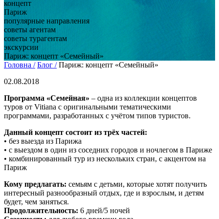
концепт
Париж
популярные направления
советы агентам
советы турагентам
экскурсии
Париж: концепт «Семейный»
Головна /
Блог /
Париж: концепт «Семейный»
02.08.2018
Программа «Семейная»
– одна из коллекции концептов
туров от Vitiana с оригинальными тематическими
программами, разработанных с учётом типов туристов.
Данный концепт состоит из трёх частей:
• без выезда из Парижа
• с выездом в один из соседних городов и ночлегом в Париже
• комбинированный тур из нескольких стран, с акцентом на
Париж
Кому предлагать:
семьям с детьми, которые хотят получить
интересный разнообразный отдых, где и взрослым, и детям
будет, чем заняться.
Продолжительность:
6 дней/5 ночей