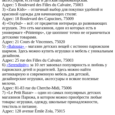
аксессуаров, есть ещё и детская парикмахерская.
Адрес: 5 Boulevard des Filles du Calvaire, 75003
3) «Zara Kids» – отличный выбор для покупки удобной и
красивой одежды для начинающих стиляг.
Адрес: 18 Boulevard des Capucines, 75009
4) «Oxybul» – всё: от предметов интерьера до развивающих
игрушек. Это сеть магазинов, один из которых есть в
универмаге «Printemps», где шоппинг точно не ограничиться
детскими товарами.
Адрес: 21 Cours de Vincennes, 75020
5)
«Balouga»
– магазин детских вещей с истинно парижским
шармом. Здесь можно купить игрушки и мебель с уникальным
дизайном.
Адрес: 25 rue des Filles du Calvaire, 75003
6)
«Serendipity»
за 10 лет завоевал популярность и любовь у
парижских детей и родителей. Здесь можно найти
антикварную и современную мебель для детской,
дизайнерские игрушки, аксессуары и всякие полезные
мелочи.
Адрес: 81-83 rue du Cherche-Midi, 75006
7) «Le Petit Bazar» – один из самых популярных детских
магазинов Парижа, в котором можно приобрести любые
товары: игрушки, одежду, школьные принадлежности,
текстиль и питание.
Адрес: 128 avenue Émile Zola, 75015