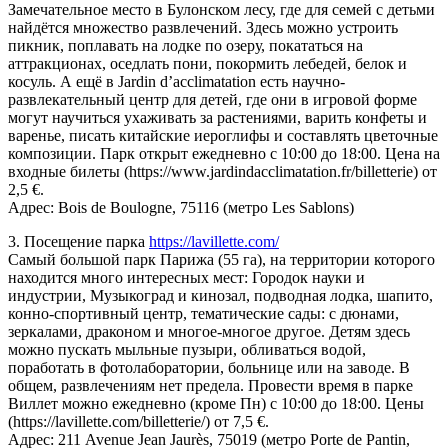
Замечательное место в Булонском лесу, где для семей с детьми
найдётся множество развлечений. Здесь можно устроить
пикник, поплавать на лодке по озеру, покататься на
аттракционах, оседлать пони, покормить лебедей, белок и
косуль. А ещё в Jardin d’acclimatation есть научно-
развлекательный центр для детей, где они в игровой форме
могут научиться ухаживать за растениями, варить конфеты и
варенье, писать китайские иероглифы и составлять цветочные
композиции. Парк открыт ежедневно с 10:00 до 18:00. Цена на
входные билеты (https://www.jardindacclimatation.fr/billetterie) от
2,5 €.
Адрес: Bois de Boulogne, 75116 (метро Les Sablons)
3. Посещение парка
https://lavillette.com/
Самый большой парк Парижа (55 га), на территории которого
находится много интересных мест: Городок науки и
индустрии, Музыкоград и кинозал, подводная лодка, шапито,
конно-спортивный центр, тематические сады: с дюнами,
зеркалами, драконом и многое-многое другое. Детям здесь
можно пускать мыльные пузыри, обливаться водой,
поработать в фотолаборатории, больнице или на заводе. В
общем, развлечениям нет предела. Провести время в парке
Виллет можно ежедневно (кроме Пн) с 10:00 до 18:00. Цены
(https://lavillette.com/billetterie/) от 7,5 €.
Адрес: 211 Avenue Jean Jaurès, 75019 (метро Porte de Pantin,