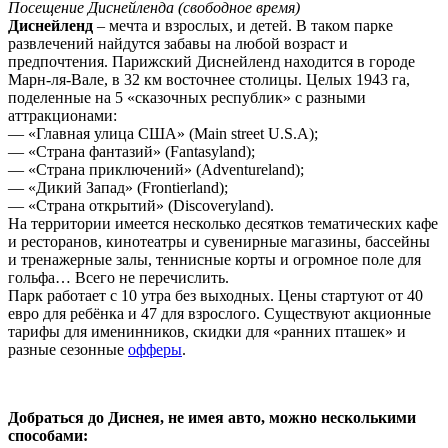
Посещение Диснейленда (свободное время)
Диснейленд
– мечта и взрослых, и детей. В таком парке
развлечений найдутся забавы на любой возраст и
предпочтения. Парижский Диснейленд находится в городе
Марн-ля-Вале, в 32 км восточнее столицы. Целых 1943 га,
поделенные на 5 «сказочных республик» с разными
аттракционами:
— «Главная улица США» (Main street U.S.A);
— «Страна фантазий» (Fantasyland);
— «Страна приключений» (Adventureland);
— «Дикий Запад» (Frontierland);
— «Страна открытий» (Discoveryland).
На территории имеется несколько десятков тематических кафе
и ресторанов, кинотеатры и сувенирные магазины, бассейны
и тренажерные залы, теннисные корты и огромное поле для
гольфа… Всего не перечислить.
Парк работает с 10 утра без выходных. Цены стартуют от 40
евро для ребёнка и 47 для взрослого. Существуют акционные
тарифы для именинников, скидки для «ранних пташек» и
разные сезонные
офферы
.
Добраться до Диснея, не имея авто, можно несколькими
способами: