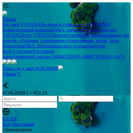
Vitiana
Що таке VITIANA
Як почати співпрацю з VITIANA?
Індивідуальний воркшоп
Q&A: питання та відповіді про
VITIANA
Блог VITIANA
Івенти
Секретний Telegram-канал для
агентів «Пиріжки з креативом»
Апартаменти, вілли, літні
будиночки
Q&A: бронювання вілл та апартаментів
Вхід у систему
Реєстрація
sales@roomsxml.com.ua
+380443339193
+380673238145 (24/7)
Тиць і ти у чаті (9:30-18:00)
Vitiana
V
.
07.08.2026
€1 = ₴52,10
UA
EN
Вхід
Реєстрація
cтрановедение