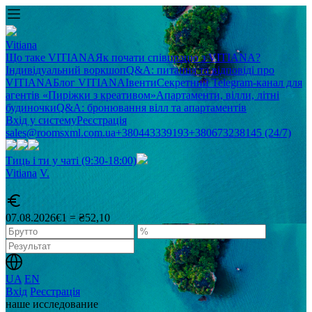
Vitiana
Що таке VITIANA
Як почати співпрацю з VITIANA?
Індивідуальний воркшоп
Q&A: питання та відповіді про
VITIANA
Блог VITIANA
Івенти
Секретний Telegram-канал для
агентів «Пиріжки з креативом»
Апартаменти, вілли, літні
будиночки
Q&A: бронювання вілл та апартаментів
Вхід у систему
Реєстрація
sales@roomsxml.com.ua
+380443339193
+380673238145 (24/7)
Тиць і ти у чаті (9:30-18:00)
Vitiana
V
.
07.08.2026
€1 = ₴52,10
UA
EN
Вхід
Реєстрація
наше исследование