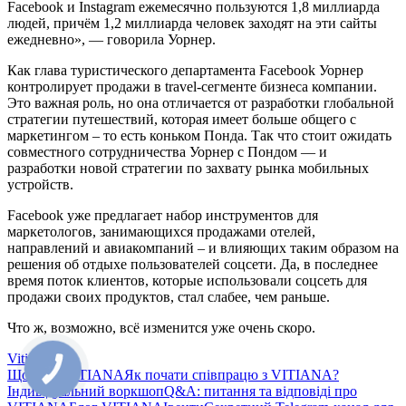
Facebook и Instagram ежемесячно пользуются 1,8 миллиарда
людей, причём 1,2 миллиарда человек заходят на эти сайты
ежедневно», — говорила Уорнер.
Как глава туристического департамента Facebook Уорнер
контролирует продажи в travel-сегменте бизнеса компании.
Это важная роль, но она отличается от разработки глобальной
стратегии путешествий, которая имеет больше общего с
маркетингом – то есть коньком Понда. Так что стоит ожидать
совместного сотрудничества Уорнер с Пондом — и
разработки новой стратегии по захвату рынка мобильных
устройств.
Facebook уже предлагает набор инструментов для
маркетологов, занимающихся продажами отелей,
направлений и авиакомпаний – и влияющих таким образом на
решения об отдыхе пользователей соцсети. Да, в последнее
время поток клиентов, которые использовали соцсеть для
продажи своих продуктов, стал слабее, чем раньше.
Что ж, возможно, всё изменится уже очень скоро.
Vitiana
Що таке VITIANA
Як почати співпрацю з VITIANA?
Індивідуальний воркшоп
Q&A: питання та відповіді про