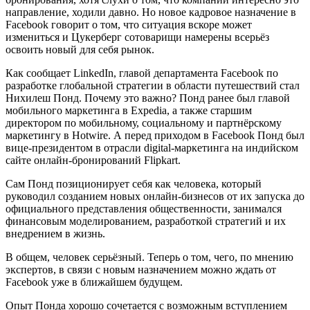
направление, ходили давно. Но новое кадровое назначение в
Facebook говорит о том, что ситуация вскоре может
измениться и Цукерберг сотоварищи намерены всерьёз
освоить новый для себя рынок.
Как сообщает LinkedIn, главой департамента Facebook по
разработке глобальной стратегии в области путешествий стал
Нихилеш Понд. Почему это важно? Понд ранее был главой
мобильного маркетинга в Expedia, а также старшим
директором по мобильному, социальному и партнёрскому
маркетингу в Hotwire. А перед приходом в Facebook Понд был
вице-президентом в отрасли digital-маркетинга на индийском
сайте онлайн-бронирований Flipkart.
Сам Понд позиционирует себя как человека, который
руководил созданием новых онлайн-бизнесов от их запуска до
официального представления общественности, занимался
финансовым моделированием, разработкой стратегий и их
внедрением в жизнь.
В общем, человек серьёзный. Теперь о том, чего, по мнению
экспертов, в связи с новым назначением можно ждать от
Facebook уже в ближайшем будущем.
Опыт Понда хорошо сочетается с возможным вступлением