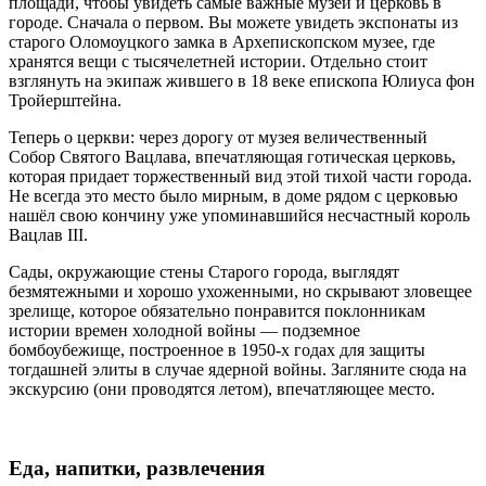
площади, чтобы увидеть самые важные музей и церковь в
городе. Сначала о первом. Вы можете увидеть экспонаты из
старого Оломоуцкого замка в Архепископском музее, где
хранятся вещи с тысячелетней истории. Отдельно стоит
взглянуть на экипаж жившего в 18 веке епископа Юлиуса фон
Тройерштейна.
Теперь о церкви: через дорогу от музея величественный
Собор Святого Вацлава, впечатляющая готическая церковь,
которая придает торжественный вид этой тихой части города.
Не всегда это место было мирным, в доме рядом с церковью
нашёл свою кончину уже упоминавшийся несчастный король
Вацлав III.
Сады, окружающие стены Старого города, выглядят
безмятежными и хорошо ухоженными, но скрывают зловещее
зрелище, которое обязательно понравится поклонникам
истории времен холодной войны — подземное
бомбоубежище, построенное в 1950-х годах для защиты
тогдашней элиты в случае ядерной войны. Загляните сюда на
экскурсию (они проводятся летом), впечатляющее место.
Еда, напитки, развлечения