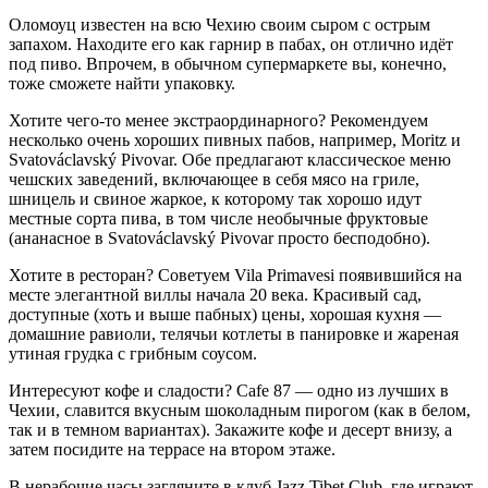
Оломоуц известен на всю Чехию своим сыром с острым
запахом. Находите его как гарнир в пабах, он отлично идёт
под пиво. Впрочем, в обычном супермаркете вы, конечно,
тоже сможете найти упаковку.
Хотите чего-то менее экстраординарного? Рекомендуем
несколько очень хороших пивных пабов, например, Moritz и
Svatováclavský Pivovar. Обе предлагают классическое меню
чешских заведений, включающее в себя мясо на гриле,
шницель и свиное жаркое, к которому так хорошо идут
местные сорта пива, в том числе необычные фруктовые
(ананасное в Svatováclavský Pivovar просто бесподобно).
Хотите в ресторан? Советуем Vila Primavesi появившийся на
месте элегантной виллы начала 20 века. Красивый сад,
доступные (хоть и выше пабных) цены, хорошая кухня —
домашние равиоли, телячьи котлеты в панировке и жареная
утиная грудка с грибным соусом.
Интересуют кофе и сладости? Cafe 87 — одно из лучших в
Чехии, славится вкусным шоколадным пирогом (как в белом,
так и в темном вариантах). Закажите кофе и десерт внизу, а
затем посидите на террасе на втором этаже.
В нерабочие часы загляните в клуб Jazz Tibet Club, где играют