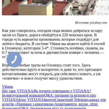
Источник: pixabay.com
Как уже говорилось, поездом сюда можно добраться за пару
часов из Праги, дорога обойдётся в 220 чешских крон. В
городе есть варианты проживания, которые подойдут для
любого бюджета. В системе Vitiana вы можете найти 6 отелей
в Оломоуце, категории 3-4*. Стоимость ночёвки, скажем, на
6-7 мая составит за ночь в двухместном номере с человека —
от 23 евро.
Впрочем, любые траты на Оломоуц стоят того. Здесь
действительно круто и колоритно: и даже те, кто пресыщен
впечатлениями могут открыть для себя много нового, а уж
«новички» и вовсе получат массу удовольствия.
Vitiana
Що таке VITIANA
Як почати співпрацю з VITIANA?
Індивідуальний воркшоп
Q&A: питання та відповіді про
VITIANA
Блог VITIANA
Івенти
Секретний Telegram-канал для
агентів «Пиріжки з креативом»
Апартаменти, вілли, літні
будиночки
Q&A: бронювання вілл та апартаментів