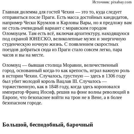
Источник: pixabay.com
Главная дилемма для гостей Чехии — это то, куда следует
отправиться после Праги. Есть масса достойных кандидатов,
например Чески Крумлов и Карловы Вары, но я предложу вам
не столь очевидный вариант с моравским городом
Оломоуцем. Там есть всё, включая архитектуру, находящуюся
под охраной ЮНЕСКО, великолепные музеи и энергичную
студенческую ночную жизнь. С появлением скоростных
поездов добраться сюда из Праги стало совсем легко, пара
часов и вы на месте.
Оломоуц — бывшая столица Моравии, величественный
город, основанный когда-то как крепость, играл важную роль
в истории Чехии. Случалось, грустную — здесь в 1306 году
был убит молодой король Вацлав III. Случалось —
торжественную, как в 1848 году, когда здесь короновался
император Франц Иосиф, решив на фоне волны революций в
Европе, что безопаснее войти на трон не в Вене, а в более
безопасном городе.
Большой, бесподобный, барочный