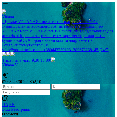
Vitiana
Що таке VITIANA
Як почати співпрацю з VITIANA?
Індивідуальний воркшоп
Q&A: питання та відповіді про
VITIANA
Блог VITIANA
Івенти
Секретний Telegram-канал для
агентів «Пиріжки з креативом»
Апартаменти, вілли, літні
будиночки
Q&A: бронювання вілл та апартаментів
Вхід у систему
Реєстрація
sales@roomsxml.com.ua
+380443339193
+380673238145 (24/7)
Тиць і ти у чаті (9:30-18:00)
Vitiana
V
.
07.08.2026
€1 = ₴52,10
UA
EN
Вхід
Реєстрація
Оломоуц