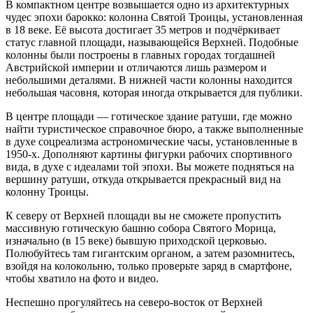
В компактном центре возвышается одно из архитектурных
чудес эпохи барокко: колонна Святой Троицы, установленная
в 18 веке. Её высота достигает 35 метров и подчёркивает
статус главной площади, называющейся Верхней. Подобные
колонны были построены в главных городах тогдашней
Австрийской империи и отличаются лишь размером и
небольшими деталями. В нижней части колонны находится
небольшая часовня, которая иногда открывается для публики.
В центре площади — готическое здание ратуши, где можно
найти туристическое справочное бюро, а также выполненные
в духе соцреализма астрономические часы, установленные в
1950-х. Дополняют картины фигурки рабочих спортивного
вида, в духе с идеалами той эпохи. Вы можете подняться на
вершину ратуши, откуда открывается прекрасный вид на
колонну Троицы.
К северу от Верхней площади вы не сможете пропустить
массивную готическую башню собора Святого Морица,
изначально (в 15 веке) бывшую приходской церковью.
Полюбуйтесь там гигантским органом, а затем разомнитесь,
взойдя на колокольню, только проверьте заряд в смартфоне,
чтобы хватило на фото и видео.
Неспешно прогуляйтесь на северо-восток от Верхней