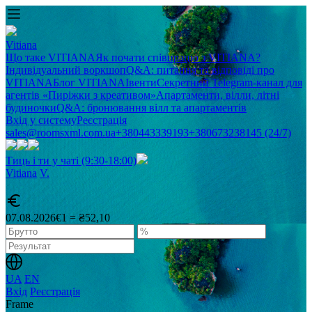
Vitiana
Що таке VITIANA
Як почати співпрацю з VITIANA?
Індивідуальний воркшоп
Q&A: питання та відповіді про
VITIANA
Блог VITIANA
Івенти
Секретний Telegram-канал для
агентів «Пиріжки з креативом»
Апартаменти, вілли, літні
будиночки
Q&A: бронювання вілл та апартаментів
Вхід у систему
Реєстрація
sales@roomsxml.com.ua
+380443339193
+380673238145 (24/7)
Тиць і ти у чаті (9:30-18:00)
Vitiana
V
.
07.08.2026
€1 = ₴52,10
UA
EN
Вхід
Реєстрація
Frame