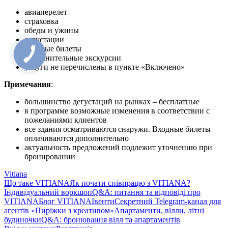
авиаперелет
страховка
обеды и ужины
дегустации
входные билеты
дополнительные экскурсии
услуги не перечислены в пункте «Включено»
Примечания
:
большинство дегустаций на рынках – бесплатные
в программе возможные изменения в соответствии с
пожеланиями клиентов
все здания осматриваются снаружи. Входные билеты
оплачиваются дополнительно
актуальность предложений подлежит уточнению при
бронировании
Vitiana
Що таке VITIANA
Як почати співпрацю з VITIANA?
Індивідуальний воркшоп
Q&A: питання та відповіді про
VITIANA
Блог VITIANA
Івенти
Секретний Telegram-канал для
агентів «Пиріжки з креативом»
Апартаменти, вілли, літні
будиночки
Q&A: бронювання вілл та апартаментів