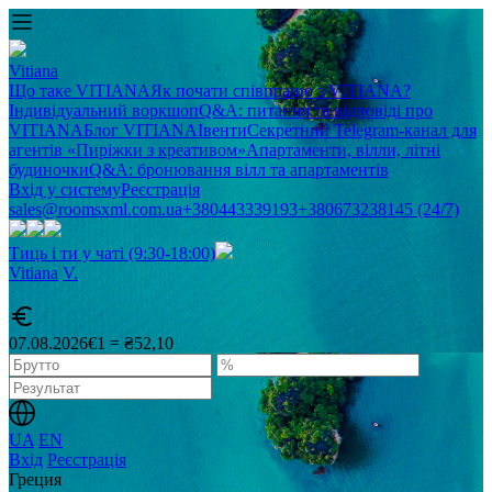
Vitiana
Що таке VITIANA
Як почати співпрацю з VITIANA?
Індивідуальний воркшоп
Q&A: питання та відповіді про
VITIANA
Блог VITIANA
Івенти
Секретний Telegram-канал для
агентів «Пиріжки з креативом»
Апартаменти, вілли, літні
будиночки
Q&A: бронювання вілл та апартаментів
Вхід у систему
Реєстрація
sales@roomsxml.com.ua
+380443339193
+380673238145 (24/7)
Тиць і ти у чаті (9:30-18:00)
Vitiana
V
.
07.08.2026
€1 = ₴52,10
UA
EN
Вхід
Реєстрація
Греция