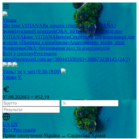
Vitiana
Що таке VITIANA
Як почати співпрацю з VITIANA?
Індивідуальний воркшоп
Q&A: питання та відповіді про
VITIANA
Блог VITIANA
Івенти
Секретний Telegram-канал для
агентів «Пиріжки з креативом»
Апартаменти, вілли, літні
будиночки
Q&A: бронювання вілл та апартаментів
Вхід у систему
Реєстрація
sales@roomsxml.com.ua
+380443339193
+380673238145 (24/7)
Тиць і ти у чаті (9:30-18:00)
Vitiana
V
.
07.08.2026
€1 = ₴52,10
UA
EN
Вхід
Реєстрація
Пряме сполучення Україна ↔ Саудівська Аравія