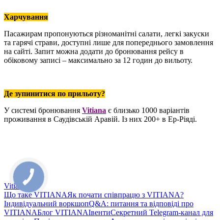
Харчування
Пасажирам пропонуються різноманітні салати, легкі закуски
та гарячі страви, доступні лише для попереднього замовлення
на сайті. Запит можна додати до бронювання рейсу в
обіковому записі
–
максимально за 12 годин до вильоту.
Де зупинитися по прильоту?
У системі бронювання
Vitiana
є близько 1000 варіантів
проживання в Саудівській Аравій. Із них 200+ в Ер-Ріяді.
Vitiana
Що таке VITIANA
Як почати співпрацю з VITIANA?
Індивідуальний воркшоп
Q&A: питання та відповіді про
VITIANA
Блог VITIANA
Івенти
Секретний Telegram-канал для