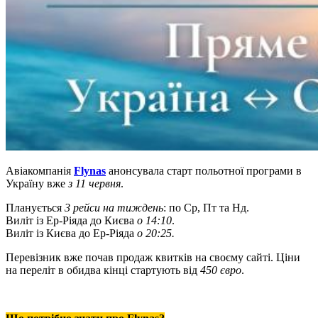
Авіакомпанія
Flynas
анонсувала старт польотної програми в
Україну вже
з 11 червня
.
Планується
3 рейси на тиждень
: по Ср, Пт та Нд.
Виліт із Ер-Ріяда до Києва
о 14:10
.
Виліт із Києва до Ер-Ріяда
о 20:25.
Перевізник вже почав продаж квитків на своєму сайті. Ціни
на переліт в обидва кінці стартують від
450 євро
.