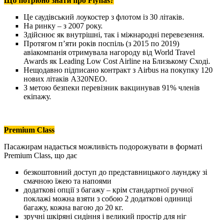
Що потрібно знати про Flynas?
Це саудівський лоукостер з флотом із 30 літаків.
На ринку – з 2007 року.
Здійснює як внутрішні, так і міжнародні перевезення.
Протягом п’яти років поспіль (з 2015 по 2019)
авіакомпанія отримувала нагороду від World Travel
Awards як Leading Low Cost Airline на Близькому Сході.
Нещодавно підписано контракт з Airbus на покупку 120
нових літаків A320NEO.
З метою безпеки перевізник вакцинував 91% членів
екіпажу.
Premium Class
Пасажирам надається можливість подорожувати в форматі
Premium Class, що дає
безкоштовний доступ до представницького лаунджу зі
смачною їжею та напоями
додаткові опції з багажу – крім стандартної ручної
поклажі можна взяти з собою 2 додаткові одиниці
багажу, кожна вагою до 20 кг.
зручні шкіряні сидіння і великий простір для ніг