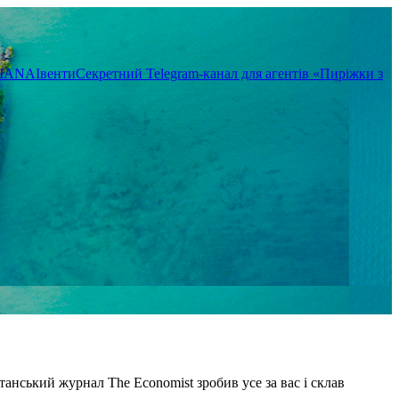
TIANA
Івенти
Секретний Telegram-канал для агентів «Пиріжки з
танський журнал The Economist зробив усе за вас і склав