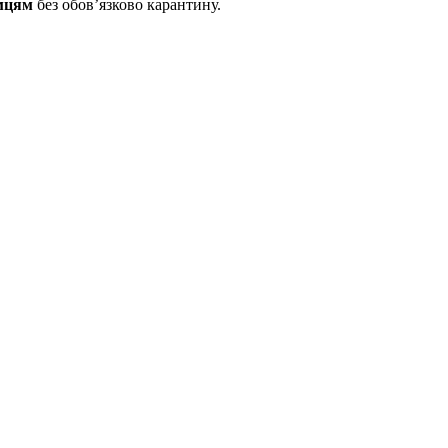
мцям
без обов’язково карантину.