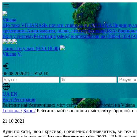
Vitiana
Що таке VITIANA
Як почати співпрацю з VITIANA?
Індивідуа
креативом»
Апартаменти, вілли, літні будиночки
Q&A: бронюван
Вхід у систему
Реєстрація
sales@roomsxml.com.ua
+38044333919
Тиць і ти у чаті (9:30-18:00)
Vitiana
V
.
06.08.2026
€1 = ₴52,10
UA
EN
Вхід
Реєстрація
Рейтинг найбезпечніших міст світу: бронюйте готелі на Vitiana
Головна /
Блог /
Рейтинг найбезпечніших міст світу: бронюйте го
21.10.2021
Куди поїхати, щоб і красиво, і безпечно? Зізнавайтесь, ви теж 
рейтинг під назвою
«Індекс безпечних міст-2021»
. Щоб визнач