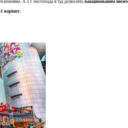
епленнями. А з 1 листопада в’їзд дозволять
вакцинованим інозе
51 варіант
.