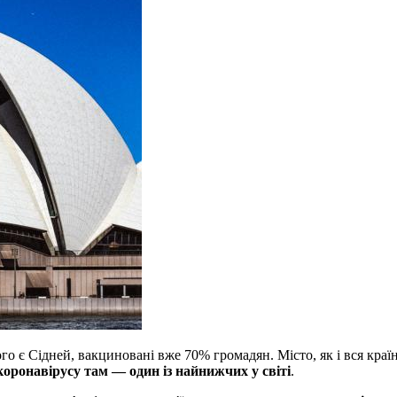
 є Сідней, вакциновані вже 70% громадян. Місто, як і вся країн
 коронавірусу там — один із найнижчих у світі
.