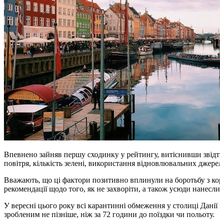
Впевнено зайняв першу сходинку у рейтингу, витіснивши звідт
повітря, кількість зелені, використання відновлювальних джерел
Вважають, що ці фактори позитивно вплинули на боротьбу з кор
рекомендації щодо того, як не захворіти, а також усюди нанесл
У вересні цього року всі карантинні обмеження у столиці Данії
зробленим не пізніше, ніж за 72 години до поїздки чи польоту.