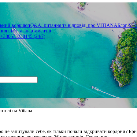
льний воркшоп
Q&A: питання та відповіді про VITIANA
Блог VI
ня вілл та апартаментів
3
+380673238145 (24/7)
телі на Vitiana
про це запитували себе, як тільки почали відкривати кордони? Бри
ити кращих, враховували 76 показників. Серед них: