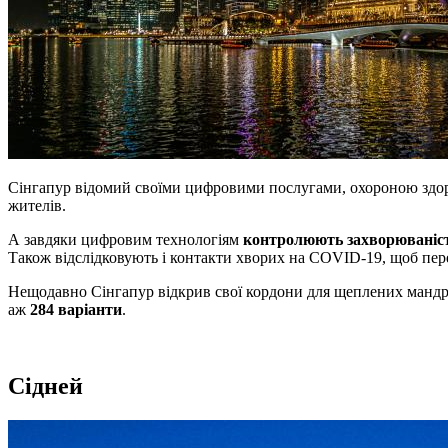
Сінгапур відомий своїми цифровими послугами, охороною здоров
жителів.
А завдяки цифровим технологіям
контролюють захворюваніс
Також відслідковують і контакти хворих на COVID-19, щоб пер
Нещодавно Сінгапур відкрив свої кордони для щеплених мандрів
аж
284 варіанти
.
Сідней