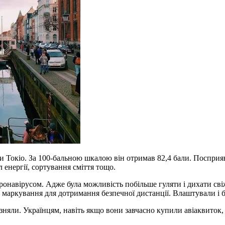
и Токіо. За 100-бальною шкалою він отримав 82,4 бали. Поспри
 енергії, сортування сміття тощо.
онавірусом. Адже була можливість побільше гуляти і дихати сві
и маркування для дотримання безпечної дистанції. Влаштували і 
 зняли. Українцям, навіть якщо вони завчасно купили авіаквиток