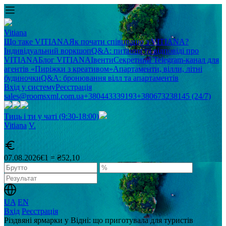
Vitiana
Що таке VITIANA
Як почати співпрацю з VITIANA?
Індивідуальний воркшоп
Q&A: питання та відповіді про
VITIANA
Блог VITIANA
Івенти
Секретний Telegram-канал для
агентів «Пиріжки з креативом»
Апартаменти, вілли, літні
будиночки
Q&A: бронювання вілл та апартаментів
Вхід у систему
Реєстрація
sales@roomsxml.com.ua
+380443339193
+380673238145 (24/7)
Тиць і ти у чаті (9:30-18:00)
Vitiana
V
.
07.08.2026
€1 = ₴52,10
UA
EN
Вхід
Реєстрація
Різдвяні ярмарки у Відні: що приготувала для туристів