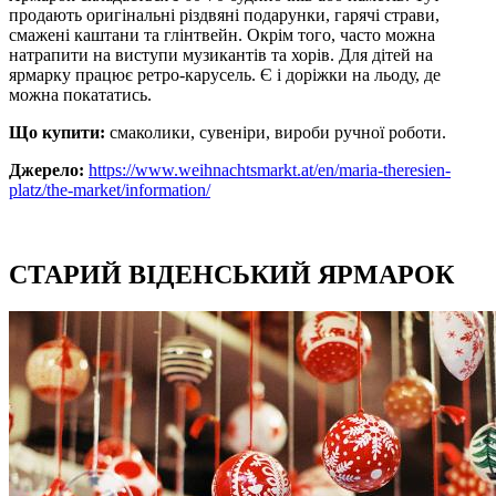
продають оригінальні різдвяні подарунки, гарячі страви,
смажені каштани та глінтвейн. Окрім того, часто можна
натрапити на виступи музикантів та хорів. Для дітей на
ярмарку працює ретро-карусель. Є і доріжки на льоду, де
можна покататись.
Що купити:
смаколики, сувеніри, вироби ручної роботи.
Джерело:
https://www.weihnachtsmarkt.at/en/maria-theresien-
platz/the-market/information/
СТАРИЙ ВІДЕНСЬКИЙ ЯРМАРОК