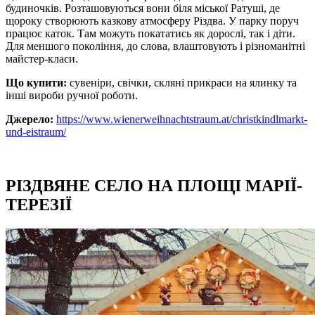
будиночків. Розташовуються вони біля міської Ратуші, де
щороку створюють казкову атмосферу Різдва. У парку поруч
працює каток. Там можуть покататись як дорослі, так і діти.
Для меншого покоління, до слова, влаштовують і різноманітні
майстер-класи.
Що купити:
сувеніри, свічки, скляні прикраси на ялинку та
інші вироби ручної роботи.
Джерело:
https://www.wienerweihnachtstraum.at/christkindlmarkt-
und-eistraum/
РІЗДВЯНЕ СЕЛО НА ПЛОЩІ МАРІЇ-
ТЕРЕЗІЇ