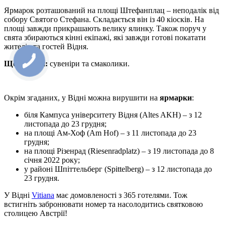
Ярмарок розташований на площі Штефанплац – неподалік від
собору Святого Стефана. Складається він із 40 кіосків. На
площі завжди прикрашають велику ялинку. Також поруч у
свята збираються кінні екіпажі, які завжди готові покатати
жителів та гостей Відня.
Що купити:
сувеніри та смаколики.
Окрім згаданих, у Відні можна вирушити на
ярмарки
:
біля Кампуса університету Відня (Altes AKH) – з 12
листопада до 23 грудня;
на площі Ам-Хоф (Am Hof) – з 11 листопада до 23
грудня;
на площі Різенрад (Riesenradplatz) – з 19 листопада до 8
січня 2022 року;
у районі Шпіттельберг (Spittelberg) – з 12 листопада до
23 грудня.
У Відні
Vitiana
має домовленості з 365 готелями. Тож
встигніть забронювати номер та насолодитись святковою
столицею Австрії!