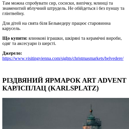
Там можна спробувати сир, сосиски, випічку, млинці та
знаменитий яблучний штрудель. Не обійдеться і без пуншу та
глінтвейну.
Для дітей на свята біля Бельведеру працює старовинна
карусель.
Що купити:
ялинкові іграшки, шкіряні та керамічні вироби,
одяг та аксесуари із шерсті.
Джерело:
https://www.visitingvienna.com/sights/christmasmarkets/belvedere/
РІЗДВЯНИЙ ЯРМАРОК ART ADVENT
КАРЛСПЛАЦ (KARLSPLATZ)