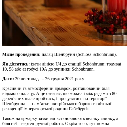
Місце проведення:
палац Шенбрунн (Schloss Schönbrunn).
Як дістатись:
їхати лінією U4 до станції Schönbrunn; трамваї
10, 58 або автобусі 10А до зупинки Schönbrunn.
Дати:
20 листопада – 26 грудня 2021 року.
Красивий та атмосферний ярмарок, розташований біля
відомого палацу. А це означає, що можна і між рядами з 80
дерев’яних шале пройтись, і прогулятись на території
Шенбрунна — пам’ятки австрійського бароко та літньої
резиденції імператорської родини Габсбургів.
Також на ярмарку зазвичай встановлюють велику ялинку, а
біля неї – вертеп ручної роботи. Окрім того, тут можна