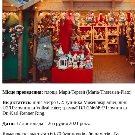
Місце проведення:
площа Марії-Терезії (Maria-Theresien-Platz).
Як дістатись:
лінія метро U2: зупинка Museumsquartier; лінії
U2/U3: зупинка Volkstheater; трамваї D/1/2/46/49/71: зупинка
Dr.-Karl-Renner Ring.
Дати:
17 листопада – 26 грудня 2021 року.
Ярмарок складається з 60-70 будиночків або наметів. Тут