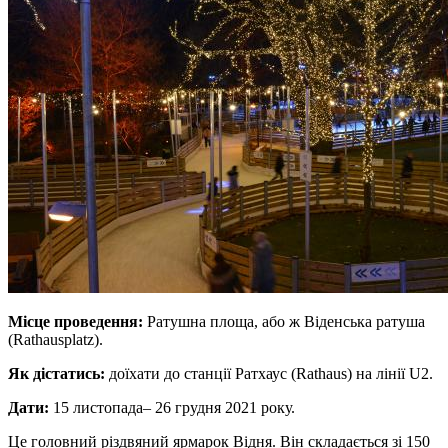
Місце проведення:
Ратушна площа, або ж Віденська ратуша
(Rathausplatz).
Як дістатись:
доїхати до станції Ратхаус (Rathaus) на лінії U2.
Дати:
15 листопада– 26 грудня 2021 року.
Це головний різдвяний ярмарок Відня. Він складається зі 150