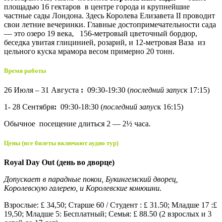
площадью 16 гектаров в центре города и крупнейшие
частные сады Лондона. Здесь Королева Елизавета II проводит
свои летние вечеринки. Главные достопримечательности
сада
— это озеро 19 века, 156-метровый цветочный бордюр,
беседка увитая глицинией, розарий, и 12-метровая Ваза из
цельного куска мрамора весом примерно 20 тонн.
Время работы
26 Июля – 31 Августа
:
09:30-19:30 (
последний запуск
17:15)
1- 28 Сентября
:
09:30-18:30 (
последний запус
к 16:15)
Обычное посещение длиться 2 — 2½ часа.
Цены (все билеты включают аудио тур)
Royal Day Out (день во дворце)
Допускает в парадные покои, Букингемский дворец,
Королевскую галерею, и Королевские конюшни.
Взрослые: £ 34,50; Старше 60 / Студент : £ 31.50; Младше 17 :£
19,50; Младше 5: Бесплатный; Семья: £ 88.50 (2 взрослых и 3