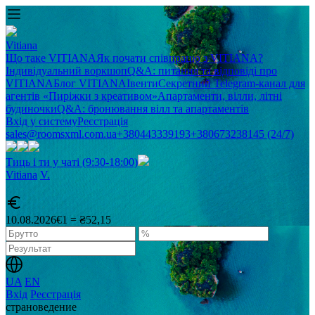
Vitiana
Що таке VITIANA
Як почати співпрацю з VITIANA?
Індивідуальний воркшоп
Q&A: питання та відповіді про
VITIANA
Блог VITIANA
Івенти
Секретний Telegram-канал для
агентів «Пиріжки з креативом»
Апартаменти, вілли, літні
будиночки
Q&A: бронювання вілл та апартаментів
Вхід у систему
Реєстрація
sales@roomsxml.com.ua
+380443339193
+380673238145 (24/7)
Тиць і ти у чаті (9:30-18:00)
Vitiana
V
.
10.08.2026
€1 = ₴52,15
UA
EN
Вхід
Реєстрація
cтрановедение