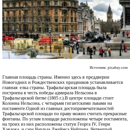
Источник: pixabay.com
Главная площадь страны. Именно здесь в преддверии
Новогодних и Рождественских праздников устанавливается
главная елка страны. Трафальгарская площадь была
построена в честь победы адмирала Нельсона в
Трафальгарской битве (1805 г.).В центре площади стоит
Колонна Нельсона, с четырьмя гигантскими львами на
постаменте.Одной из главных достопримечательностей
Трафальгарской площади по праву можно считать прекрасные
фонтаны. По углам площади расположены четыре постамента,
на троих из них расположены статуи Георга IV, Генри
Хэвлока, и сэра Чарльза Джеймса Нейпира. Четвертый