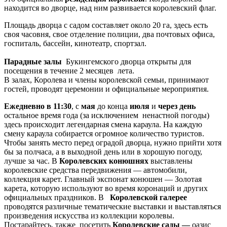
находится во дворце, над ним развивается королевский флаг.
Ваше ім'я
Площадь дворца с садом составляет около 20 га, здесь есть
своя часовня, свое отделение полиции, два почтовых офиса,
госпиталь, бассейн, кинотеатр, спортзал.
Парадные залы
Букингемского дворца открыты для
Так, будь ласка, повідомляйте мене про новини, події та
посещения в течение 2 месяцев лета.
пропозиції
*
В залах, Королева и члены королевской семьи, принимают
гостей, проводят церемонии и официальные мероприятия.
Підписуючись на розсилку, ви погоджуєтесь з
Правилами
користування и Політикою конфіденційності
та даєте згоду на
Ежедневно в 11:30
, с
мая
до конца
июля
и
через день
використання файлів cookie і передачу своїх персональних
остальное время года (за исключением ненастной погоды)
даних
*
здесь происходит легендарная смена караула. На каждую
смену караула собирается огромное количество туристов.
Дізнатися більше!
Чтобы занять место перед оградой дворца, нужно прийти хотя
бы за полчаса, а в выходной день или в хорошую погоду,
лучше за час.
В
Королевских конюшнях
выставлены
королевские средства передвижения — автомобили,
коллекция карет. Главный экспонат конюшен — Золотая
карета, которую используют во время коронаций и других
официальных праздников.
В
Королевской галерее
проводятся различные тематические выставки и выставляться
произведения искусства из коллекции королевы.
Постарайтесь, также посетить
Королевские сады —
оазис