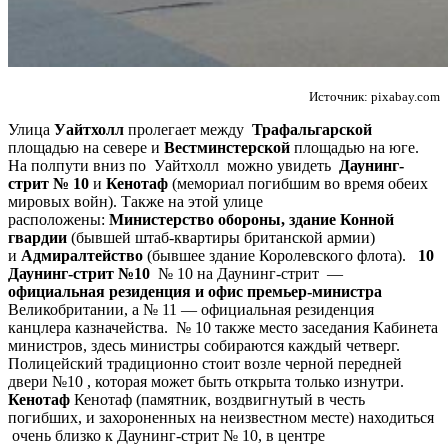
Источник: pixabay.com
Улица
Уайтхолл
пролегает между
Трафальгарской
площадью на севере и
Вестминстерской
площадью на юге.
На полпути вниз по Уайтхолл можно увидеть
Даунинг-
стрит № 10
и
Кенотаф
(мемориал погибшим во время обеих
мировых войн). Также на этой улице
расположены:
Министерство обороны, з
дание Конной
гвардии
(бывшей штаб-квартиры британской армии)
и
Адмиралтейство
(бывшее здание Королевского флота).
10
Даунинг-стрит №10
№ 10 на Даунинг-стрит —
официальная резиденция и офис премьер-министра
Великобритании, а № 11 — официальная резиденция
канцлера казначейства. № 10 также место заседания Кабинета
министров, здесь министры собираются каждый четверг.
Полицейский традиционно стоит возле черной передней
двери №10 , которая может быть открыта только изнутри.
Кенотаф
Кенотаф (памятник, воздвигнутый в честь
погибших, и захороненных на неизвестном месте) находиться
очень близко к Даунинг-стрит № 10, в центре