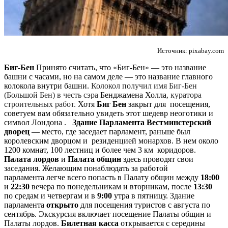
Источник: pixabay.com
Биг-Бен
Принято считать, что «Биг-Бен» — это название
башни с часами, но на самом деле — это название главного
колокола внутри башни.
Колокол получил имя Биг-Бен
(Большой Бен) в честь сэра
Бенджамена Холла
, куратора
строительных работ.
Хотя
Биг Бен
закрыт для посещения,
советуем вам обязательно увидеть этот шедевр неоготики и
символ Лондона .
З
дание Парламента
Вестминстерский
дворец
— место, где заседает парламент, раньше был
королевским дворцом и резиденцией монархов. В нем около
1200 комнат, 100 лестниц и более чем 3 км коридоров.
Палата лордов
и
Палата общин
здесь проводят свои
заседания. Желающим понаблюдать за работой
парламента легче всего попасть в Палату общин между
18:00
и
22:30
вечера по понедельникам и вторникам, после
13:30
по средам и четвергам и в
9:00
утра в пятницу. Здание
парламента
открыто
для посещения туристов с августа по
сентябрь. Экскурсия включает посещение Палаты общин и
Палаты лордов.
Билетная касса
открывается с середины