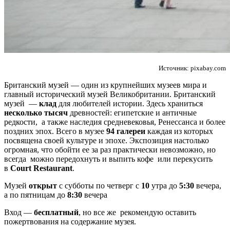
Источник: pixabay.com
Британский музей — один из крупнейших музеев мира и
главный исторический музей Великобритании. Британский
музей —
клад
для любителей истории. Здесь храниться
несколько тысяч
древностей: египетские и античные
редкости, а также наследия средневековья, Ренессанса и более
поздних эпох. Всего в музее
94 галереи
каждая из которых
посвящена своей культуре и эпохе. Экспозиция настолько
огромная, что обойти ее за раз практически невозможно, но
всегда можно передохнуть и выпить кофе или перекусить
в
Court Restaurant
.
Музей
открыт
с субботы по четверг с
10
утра до
5:30
вечера,
а по пятницам до
8:30
вечера
Вход —
бесплатный
, но все же рекомендую оставить
пожертвования на содержание музея.