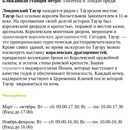
Ближайшая станция метро:
TowerHill и Лондон бридж
Лондонский Тауэр
находится рядом с Тауэрским мостом.
Тауэр
был основан королем Вильгельмом Завоевателем в 11-м
веке. На протяжении своей долгой истории Тауэр был
королевским дворцом и крепостью, тюрьмой и местом казни,
арсеналом, Королевским монетным двором, зверинцем и
хранилищем королевских драгоценностей
. Сегодня, Тауэр —
это принципиально туристическая достопримечательность.
Кроме самих зданий, во время экскурсии по Тауэру можно
посмотреть выставку
королевских драгоценностей
,
прекрасную коллекцию брони из Королевской оружейной
палаты, и остаток стены римской крепости. Башня
охраняется
надзирателями Йомен
, которые выступают в
качестве гидов и обеспечивают безопасность. Каждый вечер,
надзиратели участвуют в Церемонии Ключей после которой
Тауэр закрываеться на ночь.
Часы работы:
Март — октябрь: Вт — сб: 09.00-17.30; Вс — пн: 10.00-17.30
(Вход до 17.00)
Ноябрь-февраль: Вт — сб: 09.00-16.30; Вс — пн: 10.00-16.30
(Вход до 16.00)