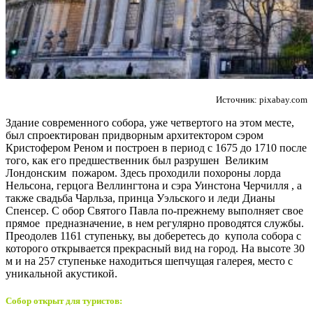
Источник: pixabay.com
Здание современного собора, уже четвертого на этом месте,
был спроектирован придворным архитектором сэром
Кристофером Реном и построен в период с 1675 до 1710 после
того, как его предшественник был разрушен Великим
Лондонским пожаром. Здесь проходили похороны лорда
Нельсона, герцога Веллингтона и сэра Уинстона Черчилля , а
также свадьба Чарльза, принца Уэльского и леди Дианы
Спенсер. С обор Святого Павла по-прежнему выполняет свое
прямое предназначение, в нем регулярно проводятся службы.
Преодолев 1161 ступеньку, вы доберетесь до купола собора с
которого открывается прекрасный вид на город. На высоте 30
м и на 257 ступеньке находиться шепчущая галерея, место с
уникальной акустикой.
Собор открыт для туристов: