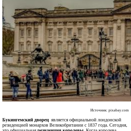
Не любите все ускладнювати?
Тоді підписуйтеся та дивуйтеся,
наскільки легко працювати
Источник: pixabay.com
Електронна пошта
*
Букингемский дворец
является официальной лондонской
резиденцией монархов Великобритании с 1837 года. Сегодня,
это официальная
резиденция королевы
. Когда королева